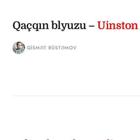
Qaçqın blyuzu –
Uinston
QISMƏT RÜSTƏMOV