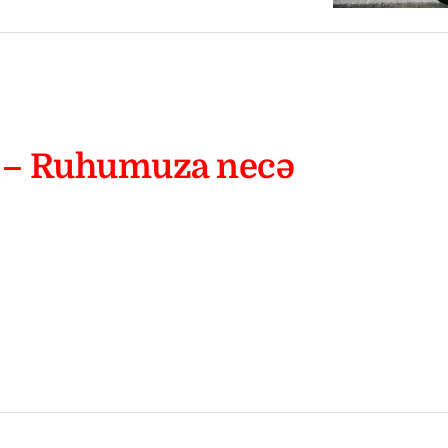
ı
– Ruhumuza necə