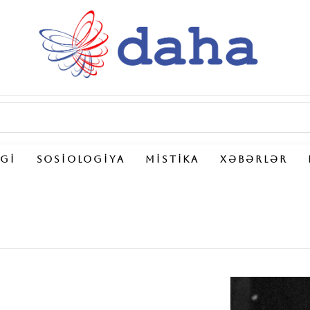
LGI
SOSIOLOGIYA
MISTIKA
XƏBƏRLƏR