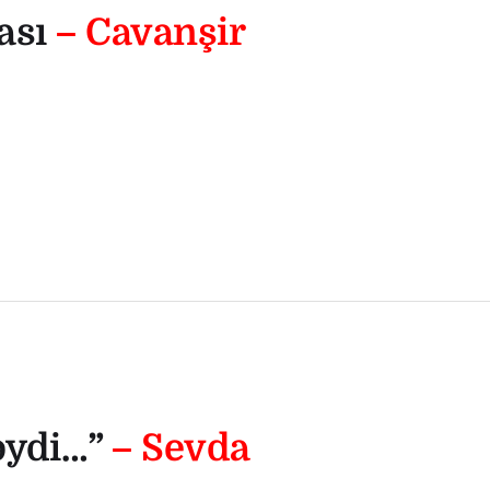
ası
– Cavanşir
əydi…”
– Sevda