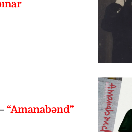
ınar
 –
“Amanabənd”