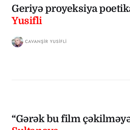
Geriyə proyeksiya poetik
Yusifli
CAVANŞIR YUSIFLI
“Gərək bu film çəkilməy