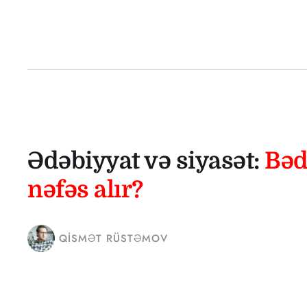
Ədəbiyyat və siyasət:
Bəd
nəfəs alır?
QISMƏT RÜSTƏMOV