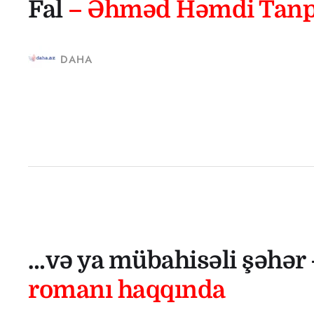
Fal
– Əhməd Həmdi Tanp
DAHA
…və ya mübahisəli şəhər
romanı haqqında