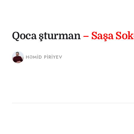
Qoca şturman
– Saşa Sok
HƏMID PIRIYEV