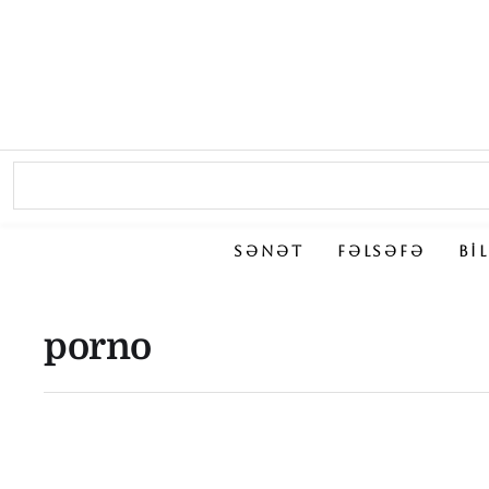
SƏNƏT
FƏLSƏFƏ
BI
porno