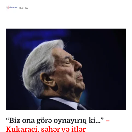
DAHA
“Biz ona görə oynayırıq ki…”
–
Kukaraçi, şəhər və itlər