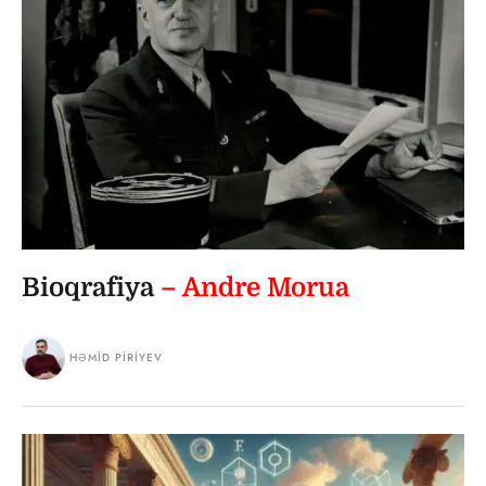
Bioqrafiya
– Andre Morua
HƏMID PIRIYEV