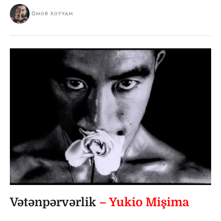
ÖMƏR XƏYYAM
Vətənpərvərlik
– Yukio Mişima