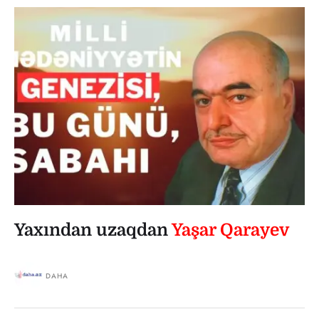
Yaxından uzaqdan
Yaşar Qarayev
DAHA