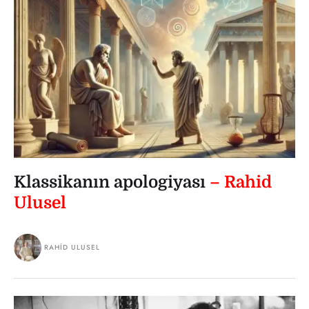
Klassikanın apologiyası
– Rahid
Ulusel
RAHID ULUSEL