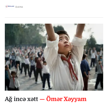
DAHA
Ağ incə xətt
— Ömər Xəyyam