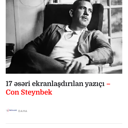
17 əsəri ekranlaşdırılan yazıçı
–
Con Steynbek
DAHA