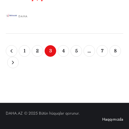
DAHA
1
2
3
4
5
…
7
8
DAHA.AZ
© 2025 Bütün hüquqlar qorunur.
Haqqımızda