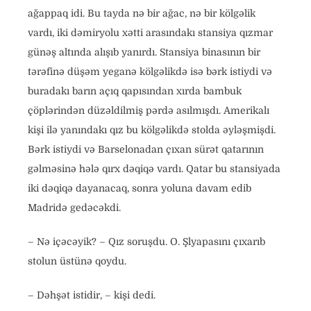
ağappaq idi. Bu tayda nə bir ağac, nə bir kölgəlik
vardı, iki dəmiryolu xətti arasındakı stansiya qızmar
günəş altında alışıb yanırdı. Stansiya binasının bir
tərəfinə düşəm yeganə kölgəlikdə isə bərk istiydi və
buradakı barın açıq qapısından xırda bambuk
çöplərindən düzəldilmiş pərdə asılmışdı. Amerikalı
kişi ilə yanındakı qız bu kölgəlikdə stolda əyləşmişdi.
Bərk istiydi və Barselonadan çıxan sürət qatarının
gəlməsinə hələ qırx dəqiqə vardı. Qatar bu stansiyada
iki dəqiqə dayanacaq, sonra yoluna davam edib
Madridə gedəcəkdi.
– Nə içəcəyik? – Qız soruşdu. O. Şlyapasını çıxarıb
stolun üstünə qoydu.
– Dəhşət istidir, – kişi dedi.