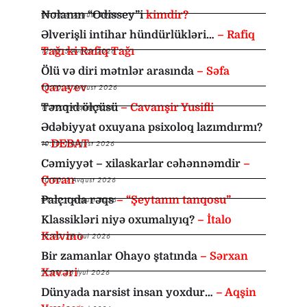
Nolanın “Odissey”i
kimdir?
08:30
,
6 Avqust 2026
Əlverişli intihar hündürlükləri…
– Rafiq
Tağı ki Rafiq Tağı
12:35
,
5 Avqust 2026
Ölü və diri mətnlər arasında
– Səfa
Qarayev
10:00
,
4 Avqust 2026
Tənqid ölçüsü
– Cavanşir Yusifli
11:00
,
1 Avqust 2026
Ədəbiyyat oxuyana psixoloq lazımdırmı?
–
DEBAT
10:10
,
1 Avqust 2026
Cəmiyyət – xilaskarlar cəhənnəmdir
–
Çoran
10:00
,
1 Avqust 2026
Palçıqda rəqs
– “Şeytanın tanqosu”
09:30
,
1 Avqust 2026
Klassikləri niyə oxumalıyıq?
– İtalo
Kalvino
12:00
,
28 İyul 2026
Bir zamanlar Ohayo ştatında
– Sərxan
Xavəri
11:00
,
26 İyul 2026
Dünyada narsist insan yoxdur…
– Aqşin