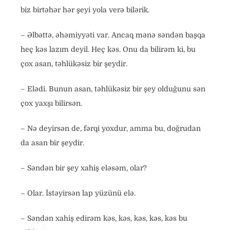
biz birtəhər hər şeyi yola verə bilərik.
– Əlbəttə, əhəmiyyəti var. Ancaq mənə səndən başqa
heç kəs lazım deyil. Heç kəs. Onu da bilirəm ki, bu
çox asan, təhlükəsiz bir şeydir.
– Elədi. Bunun asan, təhlükəsiz bir şey olduğunu sən
çox yaxşı bilirsən.
– Nə deyirsən de, fərqi yoxdur, amma bu, doğrudan
da asan bir şeydir.
– Səndən bir şey xahiş eləsəm, olar?
– Olar. İstəyirsən lap yüzünü elə.
– Səndən xahiş edirəm kəs, kəs, kəs, kəs, kəs bu