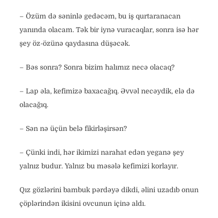
– Özüm də səninlə gedəcəm, bu iş qurtaranacan
yanında olacam. Tək bir iynə vuracaqlar, sonra isə hər
şey öz-özünə qaydasına düşəcək.
– Bəs sonra? Sonra bizim halımız necə olacaq?
– Lap əla, kefimizə baxacağıq. Əvvəl necəydik, elə də
olacağıq.
– Sən nə üçün belə fikirləşirsən?
– Çünki indi, hər ikimizi narahat edən yeganə şey
yalnız budur. Yalnız bu məsələ kefimizi korlayır.
Qız gözlərini bambuk pərdəyə dikdi, əlini uzadıb onun
çöplərindən ikisini ovcunun içinə aldı.