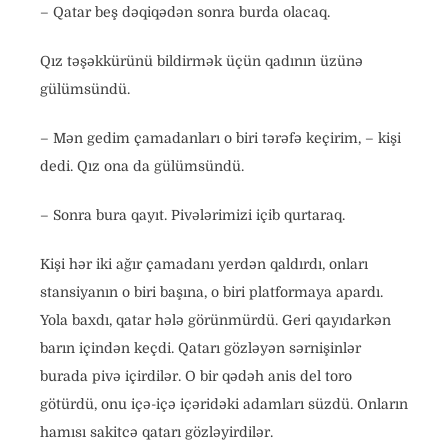
– Qatar beş dəqiqədən sonra burda olacaq.
Qız təşəkkürünü bildirmək üçün qadının üzünə
gülümsündü.
– Mən gedim çamadanları o biri tərəfə keçirim, – kişi
dedi. Qız ona da gülümsündü.
– Sonra bura qayıt. Pivələrimizi içib qurtaraq.
Kişi hər iki ağır çamadanı yerdən qaldırdı, onları
stansiyanın o biri başına, o biri platformaya apardı.
Yola baxdı, qatar hələ görünmürdü. Geri qayıdarkən
barın içindən keçdi. Qatarı gözləyən sərnişinlər
burada pivə içirdilər. O bir qədəh anis del toro
götürdü, onu içə-içə içəridəki adamları süzdü. Onların
hamısı sakitcə qatarı gözləyirdilər.