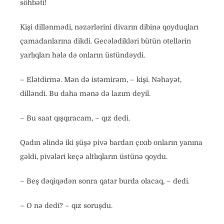
söhbəti!
Kişi dillənmədi, nəzərlərini divarın dibinə qoyduqları
çamadanlarına dikdi. Gecələdikləri bütün otellərin
yarlıqları hələ də onların üstündəydi.
– Elətdirmə. Mən də istəmirəm, – kişi. Nəhayət,
dilləndi. Bu daha mənə də lazım deyil.
– Bu saat qışqıracam, – qız dedi.
Qadın əlində iki şüşə pivə bardan çıxıb onların yanına
gəldi, pivələri keçə altlıqların üstünə qoydu.
– Beş dəqiqədən sonra qatar burda olacaq, – dedi.
– O nə dedi? – qız soruşdu.