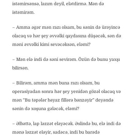
istəmirsənsə, lazım deyil, elətdirmə. Mən də
istəmirəm.
– Amma əgər mən razı olsam, bu sənin də ürəyincə
olacaq və hər şey əvvəlki qaydasına düşəcək, sən də
məni əvvəlki kimi sevəcəksən, eləmi?
– Mən elə indi də səni sevirəm. Özün də bunu yaxşı
bilirsən.
– Bilirəm, amma mən buna razı olsam, bu
operasiyadan sonra hər şey yenidən gözəl olacaq və
mən “Bu təpələr bəyaz fillərə bənzəyir” deyəndə
sənin də xoşuna gələcək, eləmi?
– Əlbəttə, lap ləzzət eləyəcək. Əslində bu, elə indi də
mənə ləzzət eləyir, sadəcə, indi bu barədə