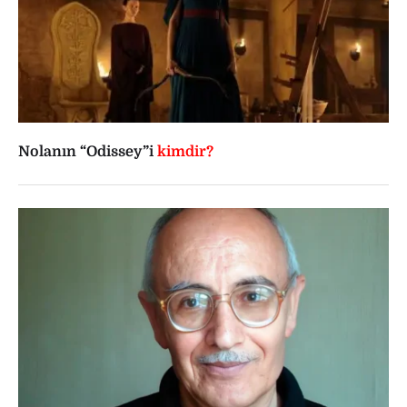
Nolanın “Odissey”i
kimdir?