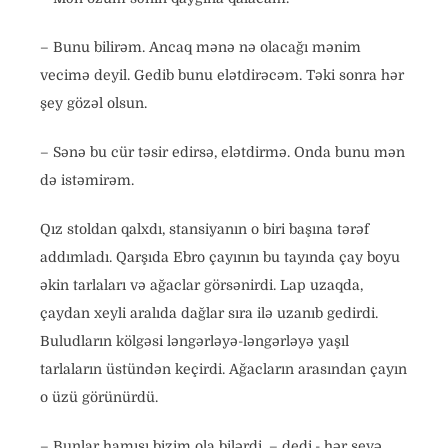
– Bunu bilirəm. Ancaq mənə nə olacağı mənim
vecimə deyil. Gedib bunu elətdirəcəm. Təki sonra hər
şey gözəl olsun.
– Sənə bu cür təsir edirsə, elətdirmə. Onda bunu mən
də istəmirəm.
Qız stoldan qalxdı, stansiyanın o biri başına tərəf
addımladı. Qarşıda Ebro çayının bu tayında çay boyu
əkin tarlaları və ağaclar görsənirdi. Lap uzaqda,
çaydan xeyli aralıda dağlar sıra ilə uzanıb gedirdi.
Buludların kölgəsi ləngərləyə-ləngərləyə yaşıl
tarlaların üstündən keçirdi. Ağacların arasından çayın
o üzü görünürdü.
– Bunlar hamısı bizim ola bilərdi, – dedi,- hər şeyə