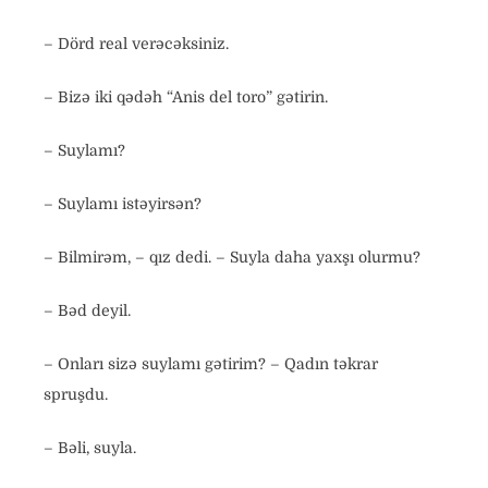
– Dörd real verəcəksiniz.
– Bizə iki qədəh “Anis del toro” gətirin.
– Suylamı?
– Suylamı istəyirsən?
– Bilmirəm, – qız dedi. – Suyla daha yaxşı olurmu?
– Bəd deyil.
– Onları sizə suylamı gətirim? – Qadın təkrar
spruşdu.
– Bəli, suyla.