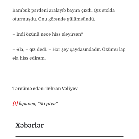
Bambuk pərdəni aralayıb bayıra çıxdı. Qız stolda
oturmuşdu. Onu görəndə gülümsündü.
– İndi özünü necə hiss eləyirsən?
– Əla, – qız dedi. – Hər şey qaydasındadır. Özümü lap
əla hiss edirəm.
Tərcümə edən: Tehran Vəliyev
[1]
İspanca, “iki pivə”
Xəbərlər