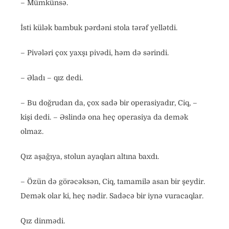
– Mümkünsə.
İsti külək bambuk pərdəni stola tərəf yellətdi.
– Pivələri çox yaxşı pivədi, həm də sərindi.
– Əladı – qız dedi.
– Bu doğrudan da, çox sadə bir operasiyadır, Ciq, –
kişi dedi. – Əslində ona heç operasiya da demək
olmaz.
Qız aşağıya, stolun ayaqları altına baxdı.
– Özün də görəcəksən, Ciq, tamamilə asan bir şeydir.
Demək olar ki, heç nədir. Sadəcə bir iynə vuracaqlar.
Qız dinmədi.