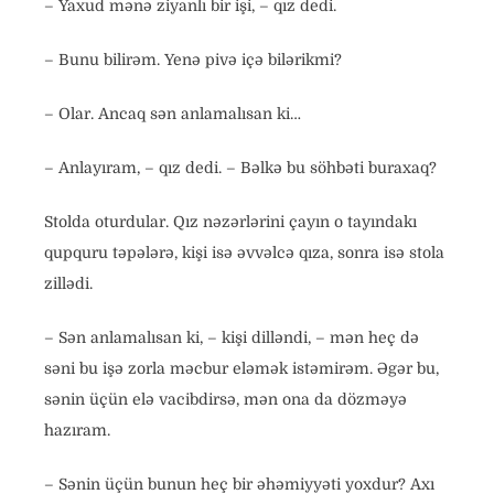
– Yaxud mənə ziyanlı bir işi, – qız dedi.
– Bunu bilirəm. Yenə pivə içə bilərikmi?
– Olar. Ancaq sən anlamalısan ki…
– Anlayıram, – qız dedi. – Bəlkə bu söhbəti buraxaq?
Stolda oturdular. Qız nəzərlərini çayın o tayındakı
qupquru təpələrə, kişi isə əvvəlcə qıza, sonra isə stola
zillədi.
– Sən anlamalısan ki, – kişi dilləndi, – mən heç də
səni bu işə zorla məcbur eləmək istəmirəm. Əgər bu,
sənin üçün elə vacibdirsə, mən ona da dözməyə
hazıram.
– Sənin üçün bunun heç bir əhəmiyyəti yoxdur? Axı