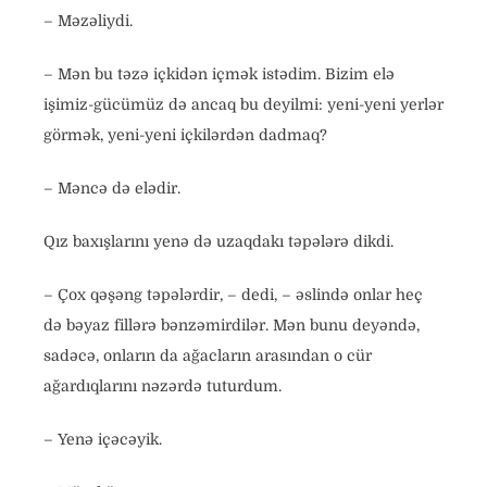
– Məzəliydi.
– Mən bu təzə içkidən içmək istədim. Bizim elə
işimiz-gücümüz də ancaq bu deyilmi: yeni-yeni yerlər
görmək, yeni-yeni içkilərdən dadmaq?
– Məncə də elədir.
Qız baxışlarını yenə də uzaqdakı təpələrə dikdi.
– Çox qəşəng təpələrdir, – dedi, – əslində onlar heç
də bəyaz fillərə bənzəmirdilər. Mən bunu deyəndə,
sadəcə, onların da ağacların arasından o cür
ağardıqlarını nəzərdə tuturdum.
– Yenə içəcəyik.