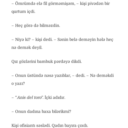
– Ömrümdə elə fil görməmişəm, – kişi pivədən bir
qurtum içdi.
– Heç görə də bilməzdin.
– Niyə ki? – kişi dedi. – Sənin belə deməyin hələ heç
nə demək deyil.
Qız gözlərini bambuk pərdəyə dikdi.
– Onun üstündə nəsə yazıblar, – dedi. – Nə deməkdi
o yazı?
– “
Anis del toro
”. İçki adıdır.
– Onun dadına baxa bilərikmi?
Kişi ofisiantı səslədi. Qadın bayıra çıxdı.