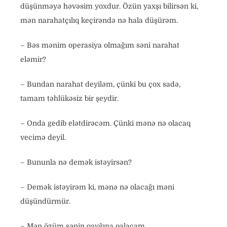
düşünməyə həvəsim yoxdur. Özün yaxşı bilirsən ki,
mən narahatçılıq keçirəndə nə hala düşürəm.
– Bəs mənim operasiya olmağım səni narahat
eləmir?
– Bundan narahat deyiləm, çünki bu çox sadə,
tamam təhlükəsiz bir şeydir.
– Onda gedib elətdirəcəm. Çünki mənə nə olacaq
vecimə deyil.
– Bununla nə demək istəyirsən?
– Demək istəyirəm ki, mənə nə olacağı məni
düşündürmür.
– Mən özüm sənin qayğına qalacam.