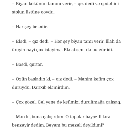
– Biyan kökünün tamını verir, – qız dedi və qədəhini
stolun üstünə qoydu.
– Hər şey belədir.
– Elədi, – qız dedi. – Hər şey biyan tamı verir. İllah da
ürəyin nəyi çox istəyirsə. Elə absent də bu cür idi.
– Bəsdi, qurtar.
– Özün başladın ki, – qız dedi. – Mənim kefim çox
duruydu. Darıxıb eləmirdim.
– Çox gözəl. Gəl yenə də kefimizi durultmağa çalışaq.
– Mən ki, buna çalışırdım. O təpələr bəyaz fillərə
bənzəyir dedim. Bəyəm bu məzəli deyildimi?