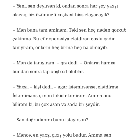
– Yəni, sən deyirsən ki, ondan sonra hər şey yaxşı
olacaq, biz özümüzü xoşbəxt hiss eləyəcəyik?
– Mən buna tam əminəm. Təki sən heç nədən qorxub
çəkinmə. Bu cür operasiya elətdirən çoxlu qadın
tanıyıram, onların heç birinə heç nə olmayıb.
– Mən də tanıyıram, – qız dedi. – Onların hamısı
bundan sonra lap xoşbəxt olublar.
– Yaxşı, – kişi dedi, – əgər istəmirsənsə, elətdirmə.
İstəmirsənsə, mən təkid eləmirəm. Amma onu
bilirəm ki, bu çox asan və sadə bir şeydir.
– Sən doğrudanmı bunu istəyirsən?
– Məncə, ən yaxşı çıxış yolu budur. Amma sən