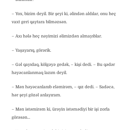
– Yox, bizim deyil. Bir şeyi ki, əlindən aldılar, onu heç
vaxt geri qaytara bilməzsən.
– Axı hələ heç nəyimizi əlimizdən almayıblar.
– Yaşayarıq, görərik.
– Gəl qayıdaq, kölgəyə gedək, – kişi dedi. – Bu qədər
həyəcanlanmaq lazım deyil.
– Mən həyəcanlanıb eləmirəm, – qız dedi. – Sadəcə,
hər şeyi gözəl anlayıram.
– Mən istəmirəm ki, ürəyin istəmədiyi bir işi zorla
görəsən…