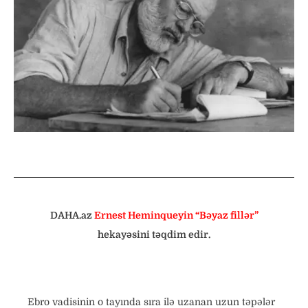
DAHA.az
Ernest Heminqueyin “Bəyaz fillər”
hekayəsini təqdim edir.
Ebro vadisinin o tayında sıra ilə uzanan uzun təpələr