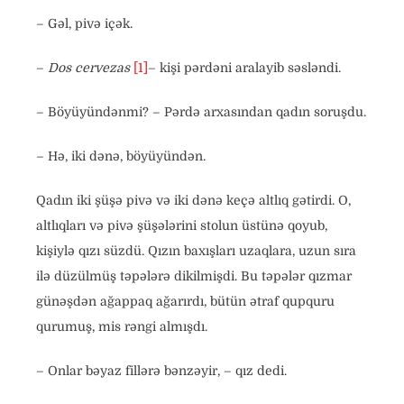
– Gəl, pivə içək.
–
Dos cervezas
[1]
– kişi pərdəni aralayib səsləndi.
– Böyüyündənmi? – Pərdə arxasından qadın soruşdu.
– Hə, iki dənə, böyüyündən.
Qadın iki şüşə pivə və iki dənə keçə altlıq gətirdi. O,
altlıqları və pivə şüşələrini stolun üstünə qoyub,
kişiylə qızı süzdü. Qızın baxışları uzaqlara, uzun sıra
ilə düzülmüş təpələrə dikilmişdi. Bu təpələr qızmar
günəşdən ağappaq ağarırdı, bütün ətraf qupquru
qurumuş, mis rəngi almışdı.
– Onlar bəyaz fillərə bənzəyir, – qız dedi.