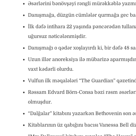
Əsərlərini bənövşəyi rəngli mürəkkəblə yazmı
Danışmağa, düzgün cümlələr qurmağa gec baş
İlk dəfə intihara 22 yaşında pəncərədən tulla
uğursuz nəticələnmişdir.
Danışmağı o qədər xoşlayırdı ki, bir dəfə 48 sa
Uzun illər anoreksiya ilə mübarizə aparmışdır.
vaxt kədərli olurdu.
Vulfun ilk məqalələri “The Guardian” qəzetin
Rəssam Edvard Börn-Consa bəzi rəsm əsərlərin
olmuşdur.
“Dalğalar” kitabını yazarkən Bethovenin son əs
Kitablarının üz qabığını bacısı Vanessa Bell di