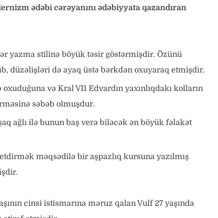
odernizm ədəbi cərəyanını ədəbiyyata qazandıran
ər yazma stilinə böyük təsir göstərmişdir. Özünü
b, düzəlişləri də ayaq üstə bərkdən oxuyaraq etmişdir.
ə oxuduğuna və Kral VII Edvardın yaxınlıqdakı kolların
tirməsinə səbəb olmuşdur.
q ağlı ilə bunun baş verə biləcək ən böyük fəlakət
 etdirmək məqsədilə bir aşpazlıq kursuna yazılmış
şdir.
şının cinsi istismarına məruz qalan Vulf 27 yaşında