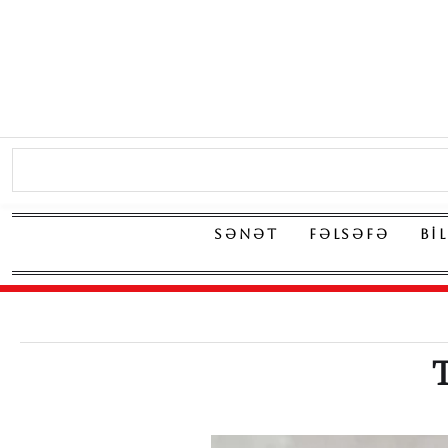
SƏNƏT
FƏLSƏFƏ
BI