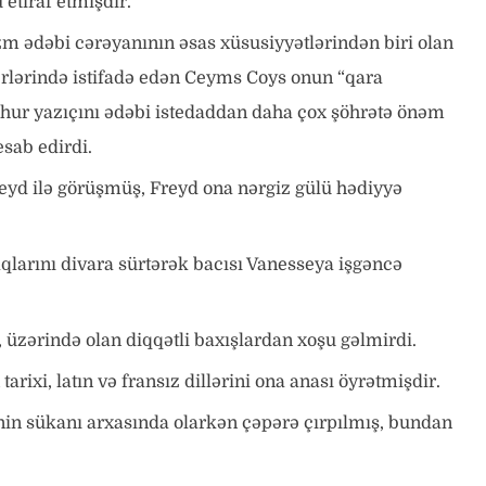
etiraf etmişdir.
 ədəbi cərəyanının əsas xüsusiyyətlərindən biri olan
ərlərində istifadə edən Ceyms Coys onun “qara
şhur yazıçını ədəbi istedaddan daha çox şöhrətə önəm
sab edirdi.
eyd ilə görüşmüş, Freyd ona nərgiz gülü hədiyyə
qlarını divara sürtərək bacısı Vanesseya işgəncə
üzərində olan diqqətli baxışlardan xoşu gəlmirdi.
ixi, latın və fransız dillərini ona anası öyrətmişdir.
in sükanı arxasında olarkən çəpərə çırpılmış, bundan