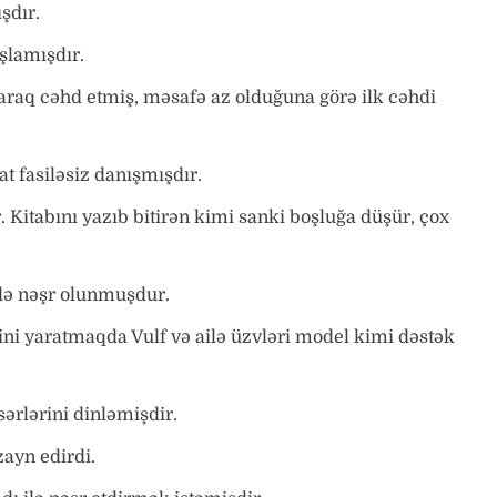
şdır.
lamışdır.
naraq cəhd etmiş, məsafə az olduğuna görə ilk cəhdi
at fasiləsiz danışmışdır.
 Kitabını yazıb bitirən kimi sanki boşluğa düşür, çox
də nəşr olunmuşdur.
i yaratmaqda Vulf və ailə üzvləri model kimi dəstək
ərlərini dinləmişdir.
zayn edirdi.