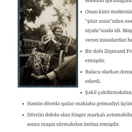
seksdən qorxduğunu 
Onun kimi modernizm
“şüur axını”ndan əs
siyahı”sında idi. Mə
verən insanlardan he
Bir dəfə Ziqmund Fr
etmişdir.
Balaca olarkən dırna
edərdi.
Şəkil çəkdirməkdən, 
Həmin dövrdə qızlar məktəbə getmədiyi üçün tar
Dövrün dəbdə olan Singer markalı avtomobilin
sonra maşın sürməkdən imtina etmişdir.