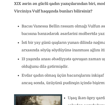
XIX əsrin ən güclü qadın yazıçılarından biri, m
Virciniya Vulf haqqında bunları bilirsiniz?
Bacısı Vanessa Bellin rəssam olmağı Vulfun əs
bacısına bənzədərək əsərlərini molbertdə yazı
İsti bir yay günü quşların yunan dilində nəğm
arxasında söyüş söydüyünə inanması ağlını i
13 yaşında anası əbədiyyətə qovuşan zaman uşa
olduğunu dilə gətirmişdir.
Evdar qadın olmaq üçün bacarıqlarını inkişaf
ancaq sonda, üzüyünü pudinqin içində bişirmi
Uşaq ikən ögey qarda