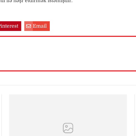
ı ilə nəşr etdirmək istəmişdir.
interest
Email