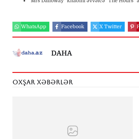
“Mrs Dalloway” kitabını əvvəlcə “The Hours” ad
WhatsApp
Facebook
X Twitter
P
DAHA
OXŞAR XƏBƏRLƏR