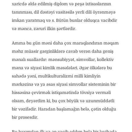
xaricdə əldə edilmiş diplom və peşə ixtisaslarının
tanınması, dil dəstəyi vasitəsilə yerli dili öyrənməyə
imkan yaratmaq və s. Bütün bunlar olduqca vacibdir
və məncə, zəruri ilkin şərtlərdir.
Amma bu gün məni daha çox maraqlandıran məqam
məhz müasir gərginliklərə cavab verən daha geniş
mənalı suallardır: mənsubiyyət, simvollar, kollektiv
məna və siyasi kimlik məsələləri. Əgər ölkələrə bu
sahədə yəni, multikulturalizmi milli kimliyin
mərkəzinə və ya əsas siyasi simvollar sisteminin bir
hissəsinə çevirmək istiqamətində tövsiyə verməli
olsam, deyərdim ki, bu çox böyük və uzunmüddətli
bir vəzifədir. Haradan başlamağın belə, çətin olduğu
bir prosesdir.
Bu baxımdan ilk və ən vacib addım belə bir layihədə