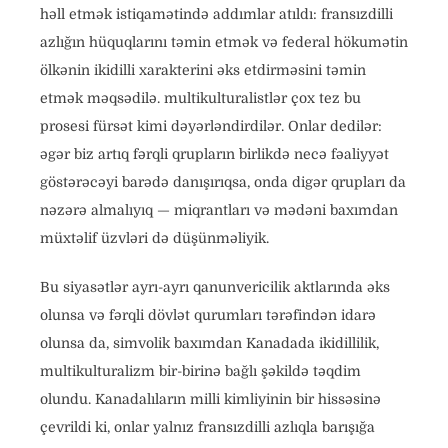
həll etmək istiqamətində addımlar atıldı: fransızdilli
azlığın hüquqlarını təmin etmək və federal hökumətin
ölkənin ikidilli xarakterini əks etdirməsini təmin
etmək məqsədilə. multikulturalistlər çox tez bu
prosesi fürsət kimi dəyərləndirdilər. Onlar dedilər:
əgər biz artıq fərqli qrupların birlikdə necə fəaliyyət
göstərəcəyi barədə danışırıqsa, onda digər qrupları da
nəzərə almalıyıq — miqrantları və mədəni baxımdan
müxtəlif üzvləri də düşünməliyik.
Bu siyasətlər ayrı-ayrı qanunvericilik aktlarında əks
olunsa və fərqli dövlət qurumları tərəfindən idarə
olunsa da, simvolik baxımdan Kanadada ikidillilik,
multikulturalizm bir-birinə bağlı şəkildə təqdim
olundu. Kanadalıların milli kimliyinin bir hissəsinə
çevrildi ki, onlar yalnız fransızdilli azlıqla barışığa