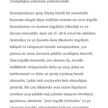
yanaşdıqları anlamına gəlməməlidir.
İmmiqrasiyaya qarşı dönüş böyük bir məsələdir.
Bununla əlaqəli digər mühüm məsələ isə yeni irqçilik
formalarının və mədəni irqçiliyin yüksəlişi və ya
davam etməsidir. Əgər siz 15–20 il əvvəl bir alimdən
Avstraliya və ya Kanada kimi ölkələrdə irqçiliyin
inkişafı və istiqaməti barədə soruşsaydınız, çox
güman ki, onun davamlı şəkildə azaldığını deyərdi.
Yəni irqçilik tamamilə yox olmasa da, əvvəlki
onilliklərlə müqayisədə daha az açıq, daha az
institusional və daha az geniş yayılmış hesab
olunurdu. Lakin indi vəziyyətin belə olmadığını
görürük. Bir çox ölkələrdə əsas siyasi fiqurların
yenidən açıq şəkildə irqi çalarlar daşıyan ritorikaya
qayıtması, alimlərin “yeni irqçilik formaları” və ya
“mədəni irqçilik” adlandırdığı halların müşahidə