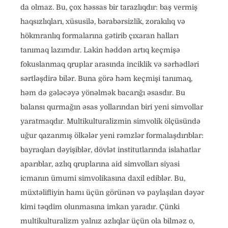
da olmaz. Bu, çox həssas bir tarazlıqdır: baş vermiş
haqsızlıqları, xüsusilə, bərabərsizlik, zorakılıq və
hökmranlıq formalarına gətirib çıxaran halları
tanımaq lazımdır. Lakin həddən artıq keçmişə
fokuslanmaq qruplar arasında inciklik və sərhədləri
sərtləşdirə bilər. Buna görə həm keçmişi tanımaq,
həm də gələcəyə yönəlmək bacarığı əsasdır. Bu
balansı qurmağın əsas yollarından biri yeni simvollar
yaratmaqdır. Multikulturalizmin simvolik ölçüsündə
uğur qazanmış ölkələr yeni rəmzlər formalaşdırıblar:
bayraqları dəyişiblər, dövlət institutlarında islahatlar
aparıblar, azlıq qruplarına aid simvolları siyasi
icmanın ümumi simvolikasına daxil ediblər. Bu,
müxtəlifliyin hamı üçün görünən və paylaşılan dəyər
kimi təqdim olunmasına imkan yaradır. Çünki
multikulturalizm yalnız azlıqlar üçün ola bilməz o,