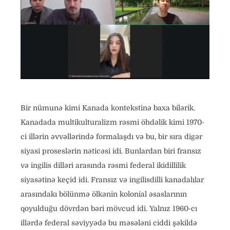
Bir nümunə kimi Kanada kontekstinə baxa bilərik.
Kanadada multikulturalizm rəsmi öhdəlik kimi 1970-
ci illərin əvvəllərində formalaşdı və bu, bir sıra digər
siyasi proseslərin nəticəsi idi. Bunlardan biri fransız
və ingilis dilləri arasında rəsmi federal ikidillilik
siyasətinə keçid idi. Fransız və ingilisdilli kanadalılar
arasındakı bölünmə ölkənin kolonial əsaslarının
qoyulduğu dövrdən bəri mövcud idi. Yalnız 1960-cı
illərdə federal səviyyədə bu məsələni ciddi şəkildə