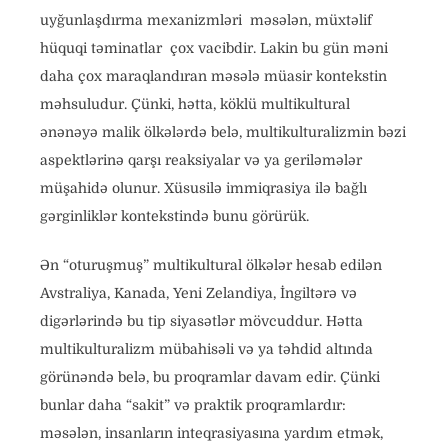
uyğunlaşdırma mexanizmləri məsələn, müxtəlif
hüquqi təminatlar çox vacibdir. Lakin bu gün məni
daha çox maraqlandıran məsələ müasir kontekstin
məhsuludur. Çünki, hətta, köklü multikultural
ənənəyə malik ölkələrdə belə, multikulturalizmin bəzi
aspektlərinə qarşı reaksiyalar və ya geriləmələr
müşahidə olunur. Xüsusilə immiqrasiya ilə bağlı
gərginliklər kontekstində bunu görürük.
Ən “oturuşmuş” multikultural ölkələr hesab edilən
Avstraliya, Kanada, Yeni Zelandiya, İngiltərə və
digərlərində bu tip siyasətlər mövcuddur. Hətta
multikulturalizm mübahisəli və ya təhdid altında
görünəndə belə, bu proqramlar davam edir. Çünki
bunlar daha “sakit” və praktik proqramlardır:
məsələn, insanların inteqrasiyasına yardım etmək,