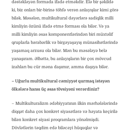
dəstəkləyən formada ifadə etməkdir. Elə bir şəkildə
ki, biz onları bir-birinə töhfə verən anlayışlar kimi görə
bilək. Məsələn, multikultural dəyərlərə sadiqlik milli
kimliyin özünü ifadə etmə forması ola bilər. Və ya
milli kimliyin əsas komponentlərindən biri müxtəlif
qruplarla bərabərlik və birgəyaşayış münasibətlərində
yaşamaq arzusu ola bilər. Mən bu məsələyə belə
yanaşıram. Əlbəttə, bu anlayışların bir çox mövcud
izahları bu cür məna daşımır, amma daşıya bilər.
– Uğurlu multikultural cəmiyyət qurmaq istəyən
ölkələrə hansı üç əsas tövsiyəni verərdiniz?
– Multikulturalizm ədəbiyyatının ilkin mərhələlərində
diqqət daha çox konkret siyasətlərə və həyata keçirilə
bilən konkret siyasi proqramlara yönəlmişdi.
Dövlətlərin təqdim edə biləcəyi hüquqlar və