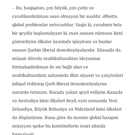
– Bu, həqiqətən, çox böyük, çox çətin və
cavablandırılması asan olmayan bir sualdır. Əlbəttə,
qlobal problemlər mövcuddur. Yəqin ki, cavabımı belə
bir qeydlə başlamalıyam ki, mən əsasən nümunə kimi
göstərdiyim ölkələr üzərində işləyirəm və bunlar
əsasən Qərbin liberal demokratiyalarıdır. Xüsusilə də,
müasir dövrdə multikulturalizm ideyasının
formalaşdırılması ilə sıx bağlı olan və
multikulturalizm sahəsində ilkin siyasət və çərçivələri
inkişaf etdirmiş Qərb liberal demokratiyalarını
nəzərdə tuturam. Burada yalnız qeyd etdiyim Kanada
və Avstraliya kimi ölkələri deyil, eyni zamanda Yeni
Zelandiya, Böyük Britaniya və Niderland kimi ölkələri
də düşünürəm. Buna görə də mənim qlobal baxışım
müəyyən qədər bu kontekstlərin təsiri altında
formalaşıb.