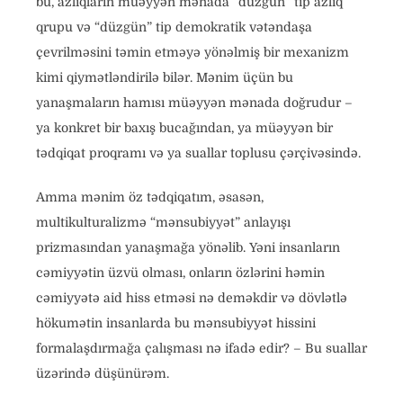
bu, azlıqların müəyyən mənada “düzgün” tip azlıq
qrupu və “düzgün” tip demokratik vətəndaşa
çevrilməsini təmin etməyə yönəlmiş bir mexanizm
kimi qiymətləndirilə bilər. Mənim üçün bu
yanaşmaların hamısı müəyyən mənada doğrudur –
ya konkret bir baxış bucağından, ya müəyyən bir
tədqiqat proqramı və ya suallar toplusu çərçivəsində.
Amma mənim öz tədqiqatım, əsasən,
multikulturalizmə “mənsubiyyət” anlayışı
prizmasından yanaşmağa yönəlib. Yəni insanların
cəmiyyətin üzvü olması, onların özlərini həmin
cəmiyyətə aid hiss etməsi nə deməkdir və dövlətlə
hökumətin insanlarda bu mənsubiyyət hissini
formalaşdırmağa çalışması nə ifadə edir? – Bu suallar
üzərində düşünürəm.