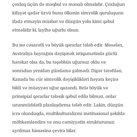
çoxluq üçün də məqbul və mənalı olmalıdır. Çoxluğun
kifayət qədər üzvü bunu ölkənin simvolik quruluşunu
ifadə etməyin müsbət və düzgün yolu kimi qəbul
etməlidir ki, layihə uğurlu olsun.
Bu isə cəsarətli və böyük qərarlar tələb edir. Məsələn,
Avstraliya bayrağını dəyişmək istiqamətində güclü
hərəkat olsa da, bu təşəbbüs uğursuz oldu və
sonradan yenidən gündəmə gəlmədi. Digər tərəfdən,
Kanada bu cür simvolik dəyişiklikləri həyata keçirə
bildi və müəyyən uğur qazandı. Belə böyük və
prinsipial qərarlar tələsik qəbul edilə bilməz, onlar
uzunmüddətli planlaşdırma tələb edir. Lakin, düzgün
icra olunduqda, multikulturalizmi institusional şəkildə
möhkəmləndirə və onu cəmiyyətin strukturunun
ayrılmaz hissəsinə çevirə bilər.