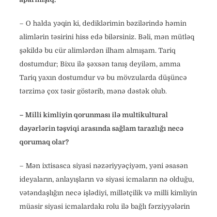
– O halda yəqin ki, dediklərimin bəzilərində həmin
alimlərin təsirini hiss edə bilərsiniz. Bəli, mən mütləq
şəkildə bu cür alimlərdən ilham almışam. Tariq
dostumdur; Bixu ilə şəxsən tanış deyiləm, amma
Tariq yaxın dostumdur və bu mövzularda düşüncə
tərzimə çox təsir göstərib, mənə dəstək olub.
– Milli kimliyin qorunması ilə multikultural
dəyərlərin təşviqi arasında sağlam tarazlığı necə
qorumaq olar?
– Mən ixtisasca siyasi nəzəriyyəçiyəm, yəni əsasən
ideyaların, anlayışların və siyasi icmaların nə olduğu,
vətəndaşlığın necə işlədiyi, millətçilik və milli kimliyin
müasir siyasi icmalardakı rolu ilə bağlı fərziyyələrin