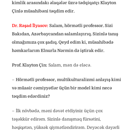
kimlik arasındakı əlaqələr üzrə t
ədqiqatçı
Klayton
Çinlə
müsahibəni təqdim edir.
Dr. Rəşad İlyasov:
Salam, hörmətli professor. Sizi
Bakıdan, Azərbaycandan salamlayırıq. Sizinlə tanış
olmağımıza çox şadıq. Qeyd edim ki, müsahibədə
h
əmkarlarım Elnurla Nərmin də iştirak edir.
Prof. Klayton Çin:
Salam, mən də eləcə.
–
Hörmətli professor, multikulturalizmi anlayış kimi
və müasir cəmiyyətlər üçün bir model kimi necə
təqdim edərdiniz?
– İlk növbədə, məni dəvət etdiyiniz üçün çox
təşəkkür edirəm. Sizinlə danışmaq fürsətini,
həqiqətən, yüksək qiymətləndirirəm. Deyəcək dəyərli