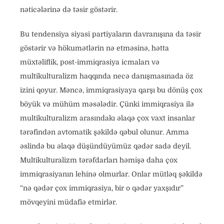
nəticələrinə də təsir göstərir.
Bu tendensiya siyasi partiyaların davranışına da təsir
göstərir və hökumətlərin nə etməsinə, hətta
müxtəliflik, post-immiqrasiya icmaları və
multikulturalizm haqqında necə danışmasınada öz
izini qoyur. Məncə, immiqrasiyaya qarşı bu dönüş çox
böyük və mühüm məsələdir. Çünki immiqrasiya ilə
multikulturalizm arasındakı əlaqə çox vaxt insanlar
tərəfindən avtomatik şəkildə qəbul olunur. Amma
əslində bu əlaqə düşündüyümüz qədər sadə deyil.
Multikulturalizm tərəfdarları həmişə daha çox
immiqrasiyanın lehinə olmurlar. Onlar mütləq şəkildə
“nə qədər çox immiqrasiya, bir o qədər yaxşıdır”
mövqeyini müdafiə etmirlər.