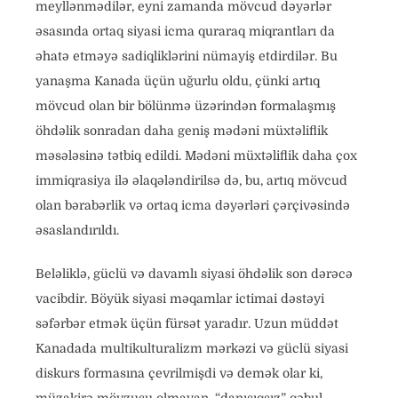
meyllənmədilər, eyni zamanda mövcud dəyərlər
əsasında ortaq siyasi icma quraraq miqrantları da
əhatə etməyə sadiqliklərini nümayiş etdirdilər. Bu
yanaşma Kanada üçün uğurlu oldu, çünki artıq
mövcud olan bir bölünmə üzərindən formalaşmış
öhdəlik sonradan daha geniş mədəni müxtəliflik
məsələsinə tətbiq edildi. Mədəni müxtəliflik daha çox
immiqrasiya ilə əlaqələndirilsə də, bu, artıq mövcud
olan bərabərlik və ortaq icma dəyərləri çərçivəsində
əsaslandırıldı.
Beləliklə, güclü və davamlı siyasi öhdəlik son dərəcə
vacibdir. Böyük siyasi məqamlar ictimai dəstəyi
səfərbər etmək üçün fürsət yaradır. Uzun müddət
Kanadada multikulturalizm mərkəzi və güclü siyasi
diskurs formasına çevrilmişdi və demək olar ki,
müzakirə mövzusu olmayan, “danışıqsız” qəbul