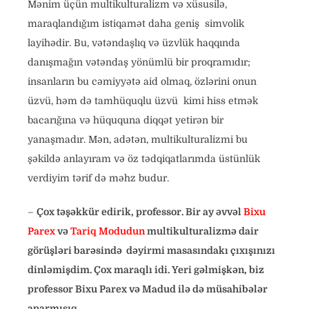
Mənim üçün multikulturalizm və xüsusilə,
maraqlandığım istiqamət daha geniş simvolik
layihədir. Bu, vətəndaşlıq və üzvlük haqqında
danışmağın vətəndaş yönümlü bir proqramıdır;
insanların bu cəmiyyətə aid olmaq, özlərini onun
üzvü, həm də tamhüquqlu üzvü kimi hiss etmək
bacarığına və hüququna diqqət yetirən bir
yanaşmadır. Mən, adətən, multikulturalizmi bu
şəkildə anlayıram və öz tədqiqatlarımda üstünlük
verdiyim tərif də məhz budur.
–
Çox təşəkkür edirik, professor. Bir ay əvvəl
Bixu
Parex
və
Tariq Modudun
multikulturalizmə dair
görüşləri barəsində dəyirmi masasındakı çıxışınızı
dinləmişdim. Çox maraqlı idi. Yeri gəlmişkən, biz
professor Bixu Parex və Madud ilə də müsahibələr
aparmışıq.