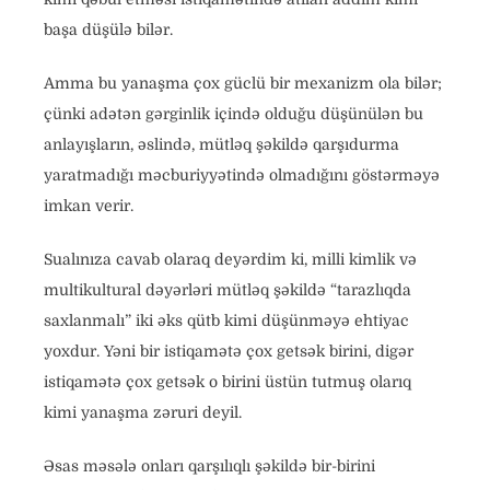
başa düşülə bilər.
Amma bu yanaşma çox güclü bir mexanizm ola bilər;
çünki adətən gərginlik içində olduğu düşünülən bu
anlayışların, əslində, mütləq şəkildə qarşıdurma
yaratmadığı məcburiyyətində olmadığını göstərməyə
imkan verir.
Sualınıza cavab olaraq deyərdim ki, milli kimlik və
multikultural dəyərləri mütləq şəkildə “tarazlıqda
saxlanmalı” iki əks qütb kimi düşünməyə ehtiyac
yoxdur. Yəni bir istiqamətə çox getsək birini, digər
istiqamətə çox getsək o birini üstün tutmuş olarıq
kimi yanaşma zəruri deyil.
Əsas məsələ onları qarşılıqlı şəkildə bir-birini