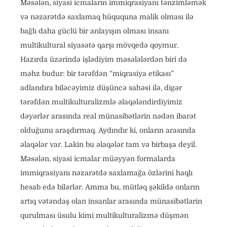
Məsələn, siyasi icmaların immiqrasiyanı tənzimləmək
və nəzarətdə saxlamaq hüququna malik olması ilə
bağlı daha güclü bir anlayışın olması insanı
multikultural siyasətə qarşı mövqedə qoymur.
Hazırda üzərində işlədiyim məsələlərdən biri də
məhz budur: bir tərəfdən “miqrasiya etikası”
adlandıra biləcəyimiz düşüncə sahəsi ilə, digər
tərəfdən multikulturalizmlə əlaqələndirdiyimiz
dəyərlər arasında real münasibətlərin nədən ibarət
olduğunu araşdırmaq. Aydındır ki, onların arasında
əlaqələr var. Lakin bu əlaqələr tam və birbaşa deyil.
Məsələn, siyasi icmalar müəyyən formalarda
immiqrasiyanı nəzarətdə saxlamağa özlərini haqlı
hesab edə bilərlər. Amma bu, mütləq şəkildə onların
artıq vətəndaş olan insanlar arasında münasibətlərin
qurulması üsulu kimi multikulturalizmə düşmən