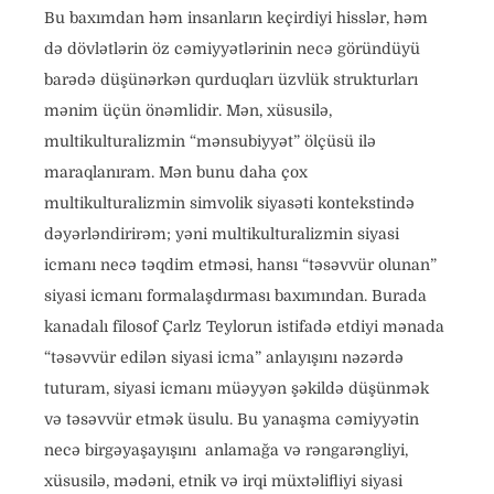
Bu baxımdan həm insanların keçirdiyi hisslər, həm
də dövlətlərin öz cəmiyyətlərinin necə göründüyü
barədə düşünərkən qurduqları üzvlük strukturları
mənim üçün önəmlidir. Mən, xüsusilə,
multikulturalizmin “mənsubiyyət” ölçüsü ilə
maraqlanıram. Mən bunu daha çox
multikulturalizmin simvolik siyasəti kontekstində
dəyərləndirirəm; yəni multikulturalizmin siyasi
icmanı necə təqdim etməsi, hansı “təsəvvür olunan”
siyasi icmanı formalaşdırması baxımından. Burada
kanadalı filosof Çarlz Teylorun istifadə etdiyi mənada
“təsəvvür edilən siyasi icma” anlayışını nəzərdə
tuturam, siyasi icmanı müəyyən şəkildə düşünmək
və təsəvvür etmək üsulu. Bu yanaşma cəmiyyətin
necə birgəyaşayışını anlamağa və rəngarəngliyi,
xüsusilə, mədəni, etnik və irqi müxtəlifliyi siyasi