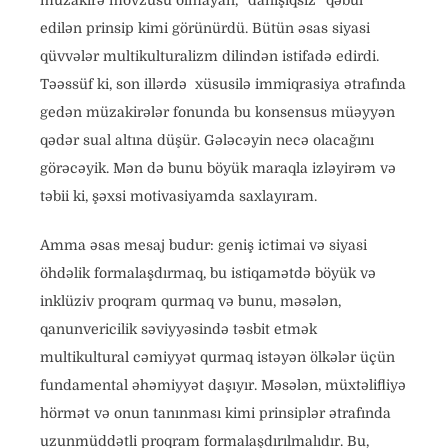
edilən prinsip kimi görünürdü. Bütün əsas siyasi
qüvvələr multikulturalizm dilindən istifadə edirdi.
Təəssüf ki, son illərdə xüsusilə immiqrasiya ətrafında
gedən müzakirələr fonunda bu konsensus müəyyən
qədər sual altına düşür. Gələcəyin necə olacağını
görəcəyik. Mən də bunu böyük maraqla izləyirəm və
təbii ki, şəxsi motivasiyamda saxlayıram.
Amma əsas mesaj budur: geniş ictimai və siyasi
öhdəlik formalaşdırmaq, bu istiqamətdə böyük və
inklüziv proqram qurmaq və bunu, məsələn,
qanunvericilik səviyyəsində təsbit etmək
multikultural cəmiyyət qurmaq istəyən ölkələr üçün
fundamental əhəmiyyət daşıyır. Məsələn, müxtəlifliyə
hörmət və onun tanınması kimi prinsiplər ətrafında
uzunmüddətli proqram formalaşdırılmalıdır. Bu,