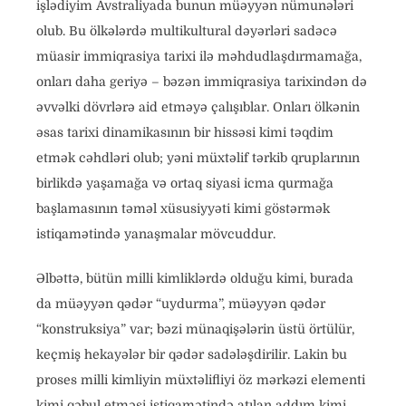
işlədiyim Avstraliyada bunun müəyyən nümunələri
olub. Bu ölkələrdə multikultural dəyərləri sadəcə
müasir immiqrasiya tarixi ilə məhdudlaşdırmamağa,
onları daha geriyə – bəzən immiqrasiya tarixindən də
əvvəlki dövrlərə aid etməyə çalışıblar. Onları ölkənin
əsas tarixi dinamikasının bir hissəsi kimi təqdim
etmək cəhdləri olub; yəni müxtəlif tərkib qruplarının
birlikdə yaşamağa və ortaq siyasi icma qurmağa
başlamasının təməl xüsusiyyəti kimi göstərmək
istiqamətində yanaşmalar mövcuddur.
Əlbəttə, bütün milli kimliklərdə olduğu kimi, burada
da müəyyən qədər “uydurma”, müəyyən qədər
“konstruksiya” var; bəzi münaqişələrin üstü örtülür,
keçmiş hekayələr bir qədər sadələşdirilir. Lakin bu
proses milli kimliyin müxtəlifliyi öz mərkəzi elementi
kimi qəbul etməsi istiqamətində atılan addım kimi