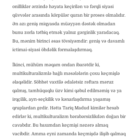
onilliklər ərzində həyata keçirilən və fərqli siyasi
qüvvələr arasında körpülər quran bir proses olmalıdır.
Ən azı geniş miqyasda müəyyən dəstək olmadan
bunu zorla tətbiq etmək yalnız gərginlik yaradacaq.
Bu, mənim birinci əsas tövsiyəmdir: geniş və davamlı
ictimai-siyasi öhdəlik formalaşdırmaq.
İkinci, mühüm məqam ondan ibarətdir ki,
multikulturalizmlə bağlı məsələlərin çoxu keçmişlə
əlaqəlidir. Söhbət vaxtilə ədalətsiz rəftara məruz
qalmış, tamhüquqlu üzv kimi qəbul edilməmiş və ya
irqçilik, ayrı-seçkilik və kənarlaşdırma yaşamış
qruplardan gedir. Hətta Tariq Madud kimilər hesab
edirlər ki, multikulturalizm bərabərsizlikdən doğan bir
cavabdır. Bu baxımdan keçmişi nəzərə almaq
vacibdir. Amma eyni zamanda keçmişdə ilişib qalmaq