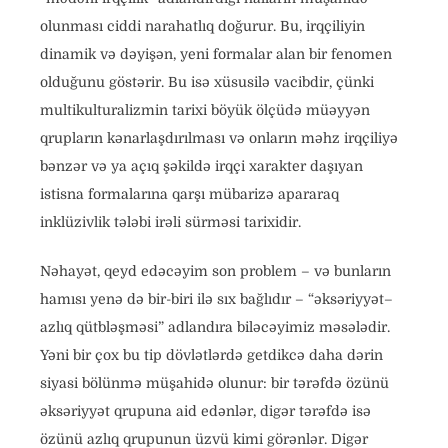
olunması ciddi narahatlıq doğurur. Bu, irqçiliyin
dinamik və dəyişən, yeni formalar alan bir fenomen
olduğunu göstərir. Bu isə xüsusilə vacibdir, çünki
multikulturalizmin tarixi böyük ölçüdə müəyyən
qrupların kənarlaşdırılması və onların məhz irqçiliyə
bənzər və ya açıq şəkildə irqçi xarakter daşıyan
istisna formalarına qarşı mübarizə apararaq
inklüzivlik tələbi irəli sürməsi tarixidir.
Nəhayət, qeyd edəcəyim son problem – və bunların
hamısı yenə də bir-biri ilə sıx bağlıdır – “əksəriyyət–
azlıq qütbləşməsi” adlandıra biləcəyimiz məsələdir.
Yəni bir çox bu tip dövlətlərdə getdikcə daha dərin
siyasi bölünmə müşahidə olunur: bir tərəfdə özünü
əksəriyyət qrupuna aid edənlər, digər tərəfdə isə
özünü azlıq qrupunun üzvü kimi görənlər. Digər