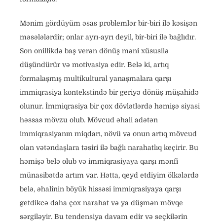
Mənim gördüyüm əsas problemlər bir-biri ilə kəsişən
məsələlərdir; onlar ayrı-ayrı deyil, bir-biri ilə bağlıdır.
Son onillikdə baş verən dönüş məni xüsusilə
düşündürür və motivasiya edir. Belə ki, artıq
formalaşmış multikultural yanaşmalara qarşı
immiqrasiya kontekstində bir geriyə dönüş müşahidə
olunur. İmmiqrasiya bir çox dövlətlərdə həmişə siyasi
həssas mövzu olub. Mövcud əhali adətən
immiqrasiyanın miqdarı, növü və onun artıq mövcud
olan vətəndaşlara təsiri ilə bağlı narahatlıq keçirir. Bu
həmişə belə olub və immiqrasiyaya qarşı mənfi
münasibətdə artım var. Hətta, qeyd etdiyim ölkələrdə
belə, əhalinin böyük hissəsi immiqrasiyaya qarşı
getdikcə daha çox narahat və ya düşmən mövqe
sərgiləyir. Bu tendensiya davam edir və seçkilərin