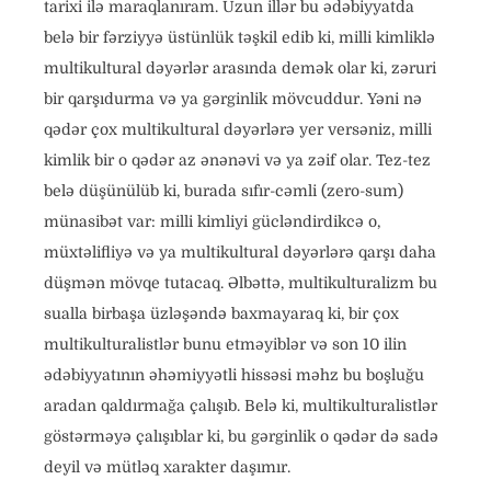
tarixi ilə maraqlanıram. Uzun illər bu ədəbiyyatda
belə bir fərziyyə üstünlük təşkil edib ki, milli kimliklə
multikultural dəyərlər arasında demək olar ki, zəruri
bir qarşıdurma və ya gərginlik mövcuddur. Yəni nə
qədər çox multikultural dəyərlərə yer versəniz, milli
kimlik bir o qədər az ənənəvi və ya zəif olar. Tez-tez
belə düşünülüb ki, burada sıfır-cəmli (zero-sum)
münasibət var: milli kimliyi gücləndirdikcə o,
müxtəlifliyə və ya multikultural dəyərlərə qarşı daha
düşmən mövqe tutacaq. Əlbəttə, multikulturalizm bu
sualla birbaşa üzləşəndə baxmayaraq ki, bir çox
multikulturalistlər bunu etməyiblər və son 10 ilin
ədəbiyyatının əhəmiyyətli hissəsi məhz bu boşluğu
aradan qaldırmağa çalışıb. Belə ki, multikulturalistlər
göstərməyə çalışıblar ki, bu gərginlik o qədər də sadə
deyil və mütləq xarakter daşımır.