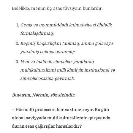
Beləliklə, mənim üç əsas tövsiyəm bunlardır:
Geniş və uzunmüddətli ictimai-siyasi öhdəlik
formalaşdırmaq;
Keçmiş haqsızlıqları tanımaq, amma gələcəyə
yönəlmiş balansı qorumaq;
Yeni və inklüziv simvollar yaradaraq
multikulturalizmi milli kimliyin institusional və
simvolik əsasına çevirmək.
Buyurun, Nərmin, söz sizindir.
– Hörmətli professor, hər vaxtınız xeyir. Bu gün
qlobal səviyyədə multikulturalizmin qarşısında
duran əsas çağırışlar hansılardır?