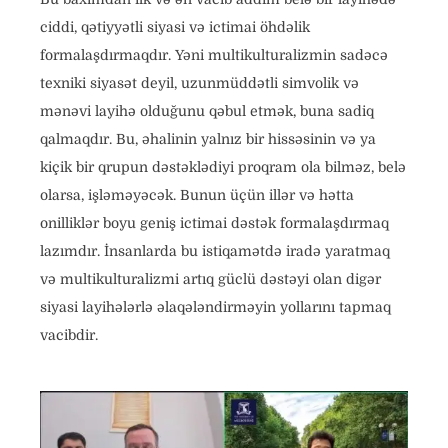
ciddi, qətiyyətli siyasi və ictimai öhdəlik
formalaşdırmaqdır. Yəni multikulturalizmin sadəcə
texniki siyasət deyil, uzunmüddətli simvolik və
mənəvi layihə olduğunu qəbul etmək, buna sadiq
qalmaqdır. Bu, əhalinin yalnız bir hissəsinin və ya
kiçik bir qrupun dəstəklədiyi proqram ola bilməz, belə
olarsa, işləməyəcək. Bunun üçün illər və hətta
onilliklər boyu geniş ictimai dəstək formalaşdırmaq
lazımdır. İnsanlarda bu istiqamətdə iradə yaratmaq
və multikulturalizmi artıq güclü dəstəyi olan digər
siyasi layihələrlə əlaqələndirməyin yollarını tapmaq
vacibdir.