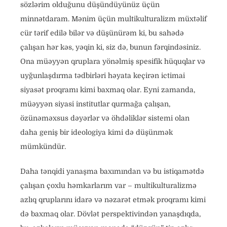
sözlərim olduğunu düşündüyünüz üçün
minnətdaram. Mənim üçün multikulturalizm müxtəlif
cür tərif edilə bilər və düşünürəm ki, bu sahədə
çalışan hər kəs, yəqin ki, siz də, bunun fərqindəsiniz.
Ona müəyyən qruplara yönəlmiş spesifik hüquqlar və
uyğunlaşdırma tədbirləri həyata keçirən ictimai
siyasət proqramı kimi baxmaq olar. Eyni zamanda,
müəyyən siyasi institutlar qurmağa çalışan,
özünəməxsus dəyərlər və öhdəliklər sistemi olan
daha geniş bir ideologiya kimi də düşünmək
mümkündür.
Daha tənqidi yanaşma baxımından və bu istiqamətdə
çalışan çoxlu həmkarlarım var – multikulturalizmə
azlıq qruplarını idarə və nəzarət etmək proqramı kimi
də baxmaq olar. Dövlət perspektivindən yanaşdıqda,