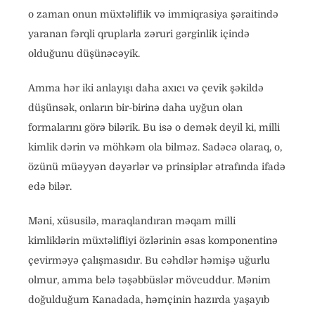
o zaman onun müxtəliflik və immiqrasiya şəraitində
yaranan fərqli qruplarla zəruri gərginlik içində
olduğunu düşünəcəyik.
Amma hər iki anlayışı daha axıcı və çevik şəkildə
düşünsək, onların bir-birinə daha uyğun olan
formalarını görə bilərik. Bu isə o demək deyil ki, milli
kimlik dərin və möhkəm ola bilməz. Sadəcə olaraq, o,
özünü müəyyən dəyərlər və prinsiplər ətrafında ifadə
edə bilər.
Məni, xüsusilə, maraqlandıran məqam milli
kimliklərin müxtəlifliyi özlərinin əsas komponentinə
çevirməyə çalışmasıdır. Bu cəhdlər həmişə uğurlu
olmur, amma belə təşəbbüslər mövcuddur. Mənim
doğulduğum Kanadada, həmçinin hazırda yaşayıb