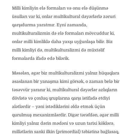
Milli kimliyin elə formaları və onu elə düşünmə
üsulları var ki, onlar multikultural dəyərlərlə zəruri
qarşıdurma yaratmır. Eyni zamanda,
multikulturalizmin də elə formaları mövcuddur ki,
onlar milli kimliklə daha yaxşı uyğunlaşa bilir. Biz
milli kimliyi də, multikulturalizmi də müxtəlif
formalarda ifadə edə bilərik.
Məsələn, əgər biz multikulturalizmi yalnız hüquqlara
əsaslanan bir yanaşma kimi görsək, o zaman belə bir
təsəvvür yaranır ki, multikultural dəyərlər azlıqların
dövlətə və çoxluq qruplarına qarşı istifadə etdiyi
alətlərdir – yəni istədiklərini əldə etmək üçün
qurulmuş mexanizmlərdir. Digər tərəfdən, əgər milli
kimliyi yalnız dərin mədəni və uzun tarixi köklərə,
millətlərin sanki ilkin (primordial) təbiətinə bağlasaq,