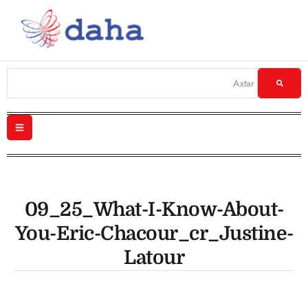
09_25_What-I-Know-About-
You-Eric-Chacour_cr_Justine-
Latour