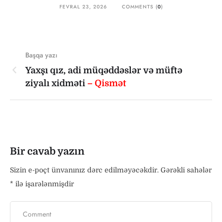
FEVRAL 23, 2026
COMMENTS (
0
)
Başqa yazı
Yaxşı qız, adi müqəddəslər və müftə
ziyalı xidməti
– Qismət
Bir cavab yazın
Sizin e-poçt ünvanınız dərc edilməyəcəkdir.
Gərəkli sahələr
*
ilə işarələnmişdir