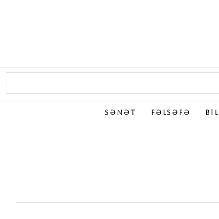
SƏNƏT
FƏLSƏFƏ
BI