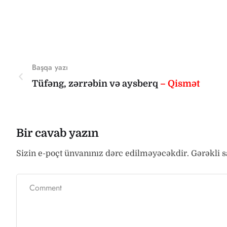
Başqa yazı
Tüfəng, zərrəbin və aysberq
– Qismət
Bir cavab yazın
Sizin e-poçt ünvanınız dərc edilməyəcəkdir.
Gərəkli 