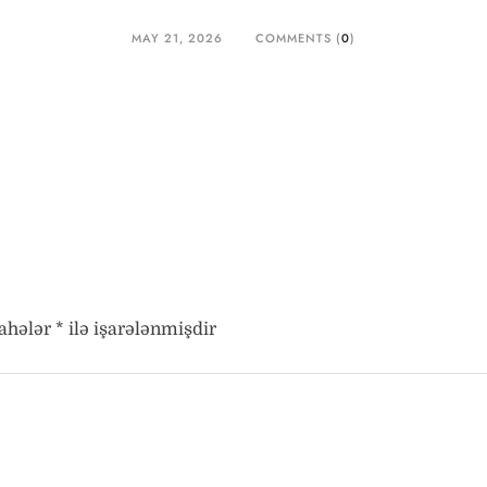
MAY 21, 2026
COMMENTS (
0
)
sahələr
*
ilə işarələnmişdir