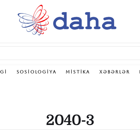
LGI
SOSIOLOGIYA
MISTIKA
XƏBƏRLƏR
2040-3