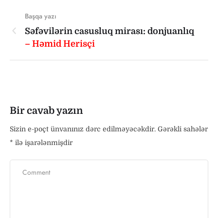
Başqa yazı
Səfəvilərin casusluq mirası: donjuanlıq
– Həmid Herisçi
Bir cavab yazın
Sizin e-poçt ünvanınız dərc edilməyəcəkdir.
Gərəkli sahələr
*
ilə işarələnmişdir