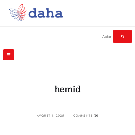
hemid
AVQUST 1, 2025
COMMENTS (
0
)