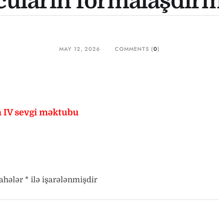
cuların formalaşdırm
MAY 12, 2026
COMMENTS (
0
)
n IV sevgi məktubu
sahələr
*
ilə işarələnmişdir