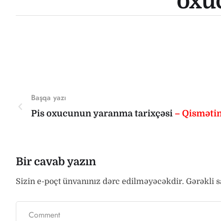
oxu
Başqa yazı
Pis oxucunun yaranma tarixçəsi
– Qisməti
Bir cavab yazın
Sizin e-poçt ünvanınız dərc edilməyəcəkdir.
Gərəkli 