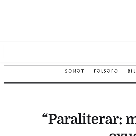
SƏNƏT
FƏLSƏFƏ
BI
“Paraliterar: