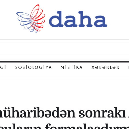
LGI
SOSIOLOGIYA
MISTIKA
XƏBƏRLƏR
 müharibədən sonrakı