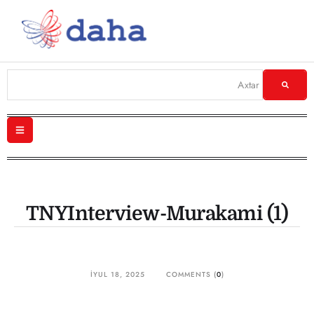
TNYInterview-Murakami (1)
İYUL 18, 2025
COMMENTS (
0
)