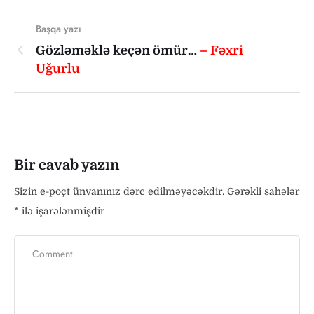
Başqa yazı
Gözləməklə keçən ömür…
– Fəxri
Uğurlu
Bir cavab yazın
Sizin e-poçt ünvanınız dərc edilməyəcəkdir.
Gərəkli sahələr
*
ilə işarələnmişdir