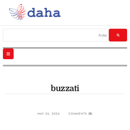
buzzati
MAY 26, 2026
COMMENTS (
0
)