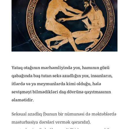
Yataq otağının mərhəmliyində yox, hamının gözü
qabağında baş tutan seks azadlığın yox, insanların,
itlərdə və ya meymunlarda kimi olduğu, hələ
sevişməyi bilmədikləri daş dövrünə qayıtmasının
əlamətidir.
Seksual azadlıq (bunun bir nümunəsi də məktəblərdə
masturbasiya dərsləri vermək qərarıdır),