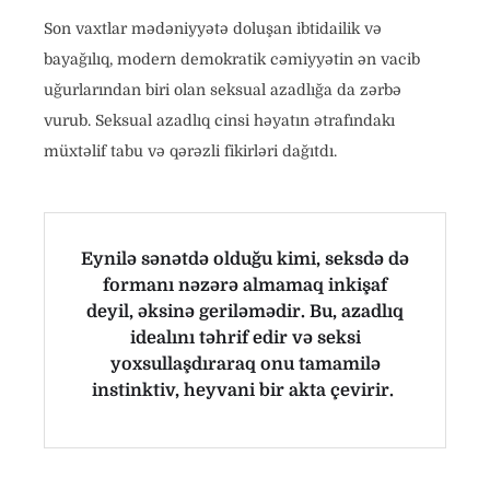
Son vaxtlar mədəniyyətə doluşan ibtidailik və
bayağılıq, modern demokratik cəmiyyətin ən vacib
uğurlarından biri olan seksual azadlığa da zərbə
vurub. Seksual azadlıq cinsi həyatın ətrafındakı
müxtəlif tabu və qərəzli fikirləri dağıtdı.
Eynilə sənətdə olduğu kimi, seksdə də
formanı nəzərə almamaq inkişaf
deyil, əksinə geriləmədir. Bu, azadlıq
idealını təhrif edir və seksi
yoxsullaşdıraraq onu tamamilə
instinktiv, heyvani bir akta çevirir.