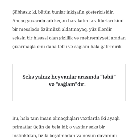
Şübhəsiz ki, bütün bunlar inkişafın göstəricisidir.
Ancaq yuxarıda adı keçən hərəkatın tərəfdarları kimi
bir məsələdə özümüzü aldatmayaq: yüz illərdir
seksin bir hisəssi olan gizlilik və məhrəmiyyəti aradan
çıxarmaqla onu daha təbii və sağlam hala gətirmirik.
Seks yalnız heyvanlar arasında “təbii”
və “sağlam”dır.
Bu, hələ tam insan olmaqdıqları vaxtlarda iki ayaqlı
primatlar üçün də belə idi; o vaxtlar seks bir
instinktdən, fiziki boşalmadan və növün davamını