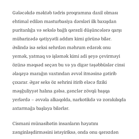
Gələcəkdə məktəb tədris proqramına daxil olması
ehtimal edilən masturbasiya dərsləri ilk baxışdan
puritanlığa və sekslə bağlı qərəzli düşüncələrə qarşı
mübarizədə qətiyyətli addım kimi görünə bilər.
Əslində isə seksi sehrdən məhrum edərək onu
yemək, yatmaq və işləmək kimi adi şeyə çevirməyi
özünə məqsəd seçən bu və ya digər təşəbbüslər cinsi
əlaqəyə marağın vaxtından əvvəl itməsinə gətirib
çıxarar. Əgər seks öz sehrini itirib eləcə fiziki
məşğuliyyət halına gəlsə, gənclər zövqü başqa
yerlərdə – əvvəla alkaqolda, narkotikdə və zorakılıqda
axtarmağa başlaya bilərlər.
Cismani münasibətin insanların həyatını
zənginləşdirməsini istəyiriksə, onda onu qərəzdən