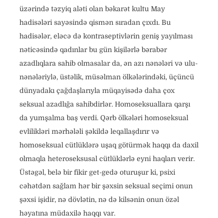
üzərində təzyiq aləti olan bəkarət kultu May
hadisələri sayəsində qismən sıradan çıxdı. Bu
hadisələr, eləcə də kontraseptivlərin geniş yayılması
nəticəsində qadınlar bu gün kişilərlə bərabər
azadlıqlara sahib olmasalar da, ən azı nənələri və ulu-
nənələriylə, üstəlik, müsəlman ölkələrindəki, üçüncü
dünyadakı çağdaşlarıyla müqayisədə daha çox
seksual azadlığa sahibdirlər. Homoseksuallara qarşı
da yumşalma baş verdi. Qərb ölkələri homoseksual
evlilikləri mərhələli şəkildə leqallaşdırır və
homoseksual cütlüklərə uşaq götürmək haqqı da daxil
olmaqla heteroseksusal cütlüklərlə eyni haqları verir.
Üstəgəl, belə bir fikir get-gedə oturuşur ki, psixi
cəhətdən sağlam hər bir şəxsin seksual seçimi onun
şəxsi işidir, nə dövlətin, nə də kilsənin onun özəl
həyatına müdaxilə haqqı var.