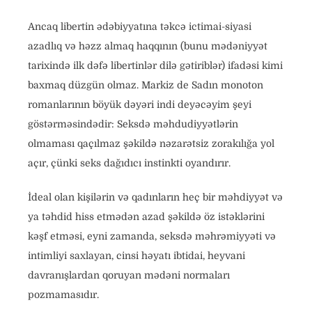
Ancaq libertin ədəbiyyatına təkcə ictimai-siyasi
azadlıq və həzz almaq haqqının (bunu mədəniyyət
tarixində ilk dəfə libertinlər dilə gətiriblər) ifadəsi kimi
baxmaq düzgün olmaz. Markiz de Sadın monoton
romanlarının böyük dəyəri indi deyəcəyim şeyi
göstərməsindədir: Seksdə məhdudiyyətlərin
olmaması qaçılmaz şəkildə nəzarətsiz zorakılığa yol
açır, çünki seks dağıdıcı instinkti oyandırır.
İdeal olan kişilərin və qadınların heç bir məhdiyyət və
ya təhdid hiss etmədən azad şəkildə öz istəklərini
kəşf etməsi, eyni zamanda, seksdə məhrəmiyyəti və
intimliyi saxlayan, cinsi həyatı ibtidai, heyvani
davranışlardan qoruyan mədəni normaları
pozmamasıdır.