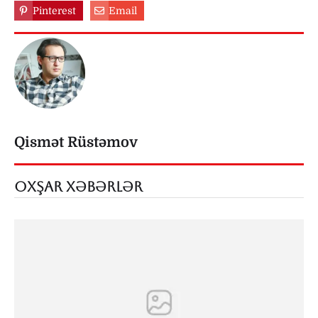
Pinterest
Email
Qismət Rüstəmov
OXŞAR XƏBƏRLƏR