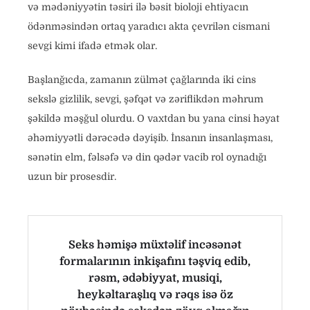
və mədəniyyətin təsiri ilə bəsit bioloji ehtiyacın
ödənməsindən ortaq yaradıcı akta çevrilən cismani
sevgi kimi ifadə etmək olar.
Başlanğıcda, zamanın zülmət çağlarında iki cins
sekslə gizlilik, sevgi, şəfqət və zəriflikdən məhrum
şəkildə məşğul olurdu. O vaxtdan bu yana cinsi həyat
əhəmiyyətli dərəcədə dəyişib. İnsanın insanlaşması,
sənətin elm, fəlsəfə və din qədər vacib rol oynadığı
uzun bir prosesdir.
Seks həmişə müxtəlif incəsənət
formalarının inkişafını təşviq edib,
rəsm, ədəbiyyat, musiqi,
heykəltaraşlıq və rəqs isə öz