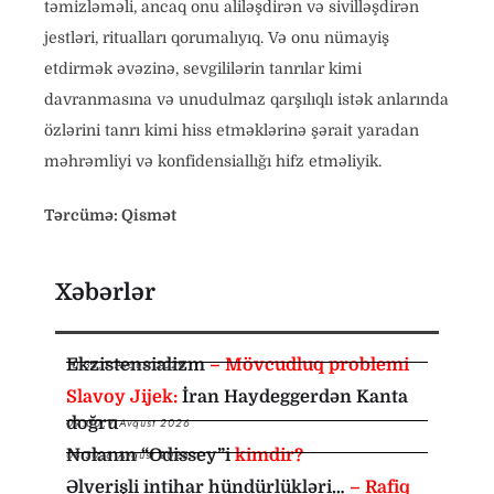
təmizləməli, ancaq onu aliləşdirən və sivilləşdirən
jestləri, ritualları qorumalıyıq. Və onu nümayiş
etdirmək əvəzinə, sevgililərin tanrılar kimi
davranmasına və unudulmaz qarşılıqlı istək anlarında
özlərini tanrı kimi hiss etməklərinə şərait yaradan
məhrəmliyi və konfidensiallığı hifz etməliyik.
Tərcümə: Qismət
Xəbərlər
Ekzistensializm
– Mövcudluq problemi
10:35
,
7 Avqust 2026
Slavoy Jijek:
İran Haydeggerdən Kanta
doğru
09:00
,
7 Avqust 2026
Nolanın “Odissey”i
kimdir?
08:30
,
6 Avqust 2026
Əlverişli intihar hündürlükləri…
– Rafiq