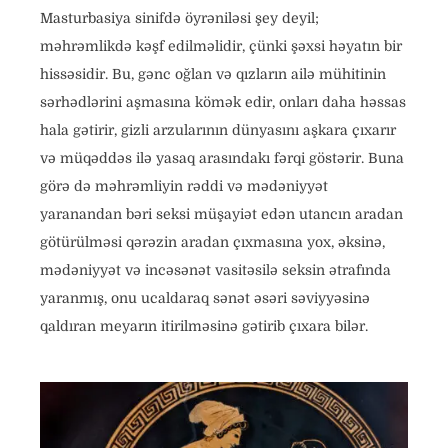
Masturbasiya sinifdə öyrəniləsi şey deyil;
məhrəmlikdə kəşf edilməlidir, çünki şəxsi həyatın bir
hissəsidir. Bu, gənc oğlan və qızların ailə mühitinin
sərhədlərini aşmasına kömək edir, onları daha həssas
hala gətirir, gizli arzularının dünyasını aşkara çıxarır
və müqəddəs ilə yasaq arasındakı fərqi göstərir. Buna
görə də məhrəmliyin rəddi və mədəniyyət
yaranandan bəri seksi müşayiət edən utancın aradan
götürülməsi qərəzin aradan çıxmasına yox, əksinə,
mədəniyyət və incəsənət vasitəsilə seksin ətrafında
yaranmış, onu ucaldaraq sənət əsəri səviyyəsinə
qaldıran meyarın itirilməsinə gətirib çıxara bilər.