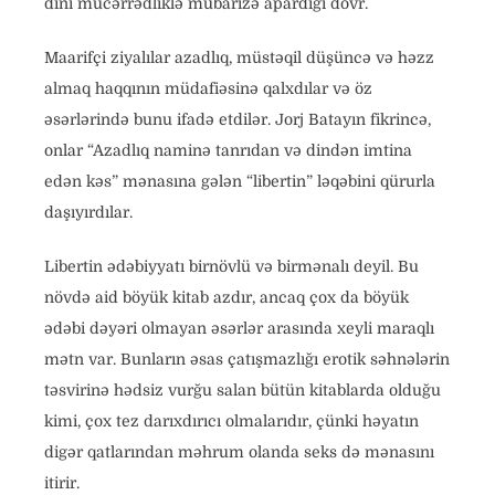
dini mücərrədliklə mübarizə apardığı dövr.
Maarifçi ziyalılar azadlıq, müstəqil düşüncə və həzz
almaq haqqının müdafiəsinə qalxdılar və öz
əsərlərində bunu ifadə etdilər. Jorj Batayın fikrincə,
onlar “Azadlıq naminə tanrıdan və dindən imtina
edən kəs” mənasına gələn “libertin” ləqəbini qürurla
daşıyırdılar.
Libertin ədəbiyyatı birnövlü və birmənalı deyil. Bu
növdə aid böyük kitab azdır, ancaq çox da böyük
ədəbi dəyəri olmayan əsərlər arasında xeyli maraqlı
mətn var. Bunların əsas çatışmazlığı erotik səhnələrin
təsvirinə hədsiz vurğu salan bütün kitablarda olduğu
kimi, çox tez darıxdırıcı olmalarıdır, çünki həyatın
digər qatlarından məhrum olanda seks də mənasını
itirir.