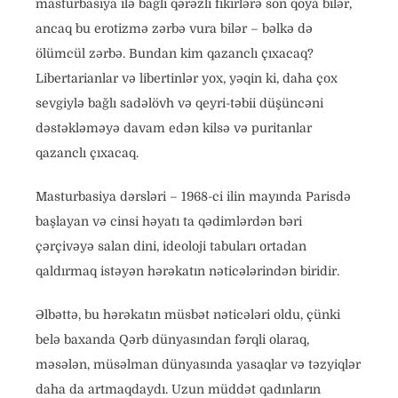
masturbasiya ilə bağlı qərəzli fikirlərə son qoya bilər,
ancaq bu erotizmə zərbə vura bilər – bəlkə də
ölümcül zərbə. Bundan kim qazanclı çıxacaq?
Libertarianlar və libertinlər yox, yəqin ki, daha çox
sevgiylə bağlı sadəlövh və qeyri-təbii düşüncəni
dəstəkləməyə davam edən kilsə və puritanlar
qazanclı çıxacaq.
Masturbasiya dərsləri – 1968-ci ilin mayında Parisdə
başlayan və cinsi həyatı ta qədimlərdən bəri
çərçivəyə salan dini, ideoloji tabuları ortadan
qaldırmaq istəyən hərəkatın nəticələrindən biridir.
Əlbəttə, bu hərəkatın müsbət nəticələri oldu, çünki
belə baxanda Qərb dünyasından fərqli olaraq,
məsələn, müsəlman dünyasında yasaqlar və təzyiqlər
daha da artmaqdaydı. Uzun müddət qadınların