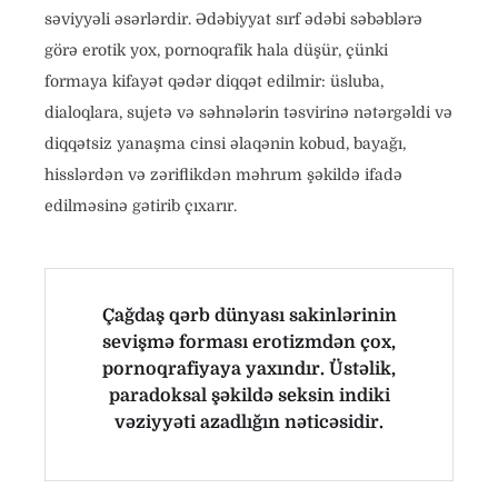
səviyyəli əsərlərdir. Ədəbiyyat sırf ədəbi səbəblərə
görə erotik yox, pornoqrafik hala düşür, çünki
formaya kifayət qədər diqqət edilmir: üsluba,
dialoqlara, sujetə və səhnələrin təsvirinə nətərgəldi və
diqqətsiz yanaşma cinsi əlaqənin kobud, bayağı,
hisslərdən və zəriflikdən məhrum şəkildə ifadə
edilməsinə gətirib çıxarır.
Çağdaş qərb dünyası sakinlərinin
sevişmə forması erotizmdən çox,
pornoqrafiyaya yaxındır. Üstəlik,
paradoksal şəkildə seksin indiki
vəziyyəti azadlığın nəticəsidir.