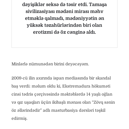
dəyişiklər seksə də təsir etdi. Tamaşa
sivilizasiyası mədəni mirası məhv
etməklə qalmadı, mədəniyyətin ən
yüksək təzahürlərindən biri olan
erotizmi də öz cənginə aldı.
Minlərlə nümunədən birini deyəcəyəm.
2009-cü ilin axırında ispan mediasında bir skandal
baş verdi: məlum oldu ki, Ekstremadura hökuməti
cinsi tədris çərçivəsində məktəblərdə 14 yaşlı oğlan
və qız uşaqları üçün ikibaşlı mənası olan “Zövq sənin
öz əllərindədir” adlı masturbasiya dərsləri təşkil
edirmiş.