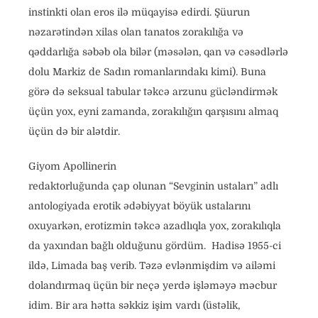
instinkti olan eros ilə müqayisə edirdi. Şüurun
nəzarətindən xilas olan tanatos zorakılığa və
qəddarlığa səbəb ola bilər (məsələn, qan və cəsədlərlə
dolu Markiz de Sadın romanlarındakı kimi). Buna
görə də seksual tabular təkcə arzunu gücləndirmək
üçün yox, eyni zamanda, zorakılığın qarşısını almaq
üçün də bir alətdir.
Giyom Apollinerin
redaktorluğunda çap olunan “Sevginin ustaları” adlı
antologiyada erotik ədəbiyyat böyük ustalarını
oxuyarkən, erotizmin təkcə azadlıqla yox, zorakılıqla
da yaxından bağlı olduğunu gördüm. Hadisə 1955-ci
ildə, Limada baş verib. Təzə evlənmişdim və ailəmi
dolandırmaq üçün bir neçə yerdə işləməyə məcbur
idim. Bir ara hətta səkkiz işim vardı (üstəlik,