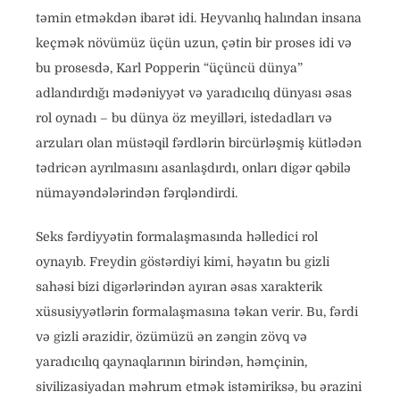
təmin etməkdən ibarət idi. Heyvanlıq halından insana
keçmək növümüz üçün uzun, çətin bir proses idi və
bu prosesdə, Karl Popperin “üçüncü dünya”
adlandırdığı mədəniyyət və yaradıcılıq dünyası əsas
rol oynadı – bu dünya öz meyilləri, istedadları və
arzuları olan müstəqil fərdlərin bircürləşmiş kütlədən
tədricən ayrılmasını asanlaşdırdı, onları digər qəbilə
nümayəndələrindən fərqləndirdi.
Seks fərdiyyətin formalaşmasında həlledici rol
oynayıb. Freydin göstərdiyi kimi, həyatın bu gizli
sahəsi bizi digərlərindən ayıran əsas xarakterik
xüsusiyyətlərin formalaşmasına təkan verir. Bu, fərdi
və gizli ərazidir, özümüzü ən zəngin zövq və
yaradıcılıq qaynaqlarının birindən, həmçinin,
sivilizasiyadan məhrum etmək istəmiriksə, bu ərazini