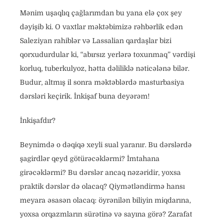
Mənim uşaqlıq çağlarımdan bu yana elə çox şey
dəyişib ki. O vaxtlar məktəbimizə rəhbərlik edən
Saleziyan rahiblər və Lassalian qardaşlar bizi
qorxudurdular ki, “abırsız yerlərə toxunmaq” vərdişi
korluq, tuberkulyoz, hətta dəliliklə nəticələnə bilər.
Budur, altmış il sonra məktəblərdə masturbasiya
dərsləri keçirik. İnkişaf buna deyərəm!
İnkişafdır?
Beynimdə o dəqiqə xeyli sual yaranır. Bu dərslərdə
şagirdlər qeyd götürəcəklərmi? İmtahana
girəcəklərmi? Bu dərslər ancaq nəzəridir, yoxsa
praktik dərslər də olacaq? Qiymətləndirmə hansı
meyara əsasən olacaq: öyrənilən biliyin miqdarına,
yoxsa orqazmların sürətinə və sayına görə? Zarafat