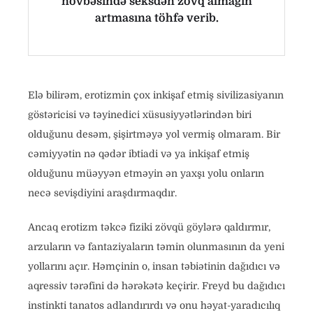
növbəsində seksdən zövq almağın
artmasına töhfə verib.
Elə bilirəm, erotizmin çox inkişaf etmiş sivilizasiyanın
göstəricisi və təyinedici xüsusiyyətlərindən biri
olduğunu desəm, şişirtməyə yol vermiş olmaram. Bir
cəmiyyətin nə qədər ibtiadi və ya inkişaf etmiş
olduğunu müəyyən etməyin ən yaxşı yolu onların
necə sevişdiyini araşdırmaqdır.
Ancaq erotizm təkcə fiziki zövqü göylərə qaldırmır,
arzuların və fantaziyaların təmin olunmasının da yeni
yollarını açır. Həmçinin o, insan təbiətinin dağıdıcı və
aqressiv tərəfini də hərəkətə keçirir. Freyd bu dağıdıcı
instinkti tanatos adlandırırdı və onu həyat-yaradıcılıq