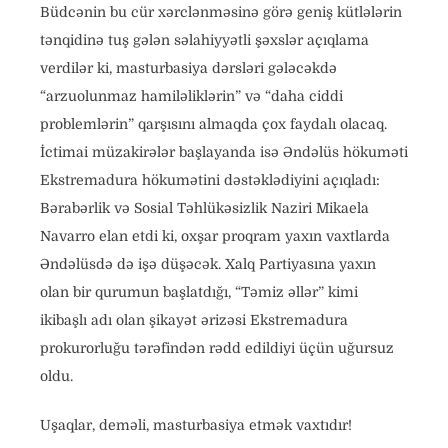
Büdcənin bu cür xərclənməsinə görə geniş kütlələrin
tənqidinə tuş gələn səlahiyyətli şəxslər açıqlama
verdilər ki, masturbasiya dərsləri gələcəkdə
“arzuolunmaz hamiləliklərin” və “daha ciddi
problemlərin” qarşısını almaqda çox faydalı olacaq.
İctimai müzakirələr başlayanda isə Əndəlüs hökuməti
Ekstremadura hökumətini dəstəklədiyini açıqladı:
Bərabərlik və Sosial Təhlükəsizlik Naziri Mikaela
Navarro elan etdi ki, oxşar proqram yaxın vaxtlarda
Əndəlüsdə də işə düşəcək. Xalq Partiyasına yaxın
olan bir qurumun başlatdığı, “Təmiz əllər” kimi
ikibaşlı adı olan şikayət ərizəsi Ekstremadura
prokurorluğu tərəfindən rədd edildiyi üçün uğursuz
oldu.
Uşaqlar, deməli, masturbasiya etmək vaxtıdır!