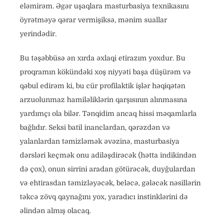
eləmirəm. Əgər uşaqlara masturbasiya texnikasını
öyrətməyə qərar vermişiksə, mənim suallar
yerindədir.
Bu təşəbbüsə ən xırda əxlaqi etirazım yoxdur. Bu
proqramın kökündəki xoş niyyəti başa düşürəm və
qəbul edirəm ki, bu cür profilaktik işlər həqiqətən
arzuolunmaz hamiləliklərin qarşısının alınmasına
yardımçı ola bilər. Tənqidim ancaq hissi məqamlarla
bağlıdır. Seksi batil inanclardan, qərəzdən və
yalanlardan təmizləmək əvəzinə, masturbasiya
dərsləri keçmək onu adiləşdirəcək (hətta indikindən
də çox), onun sirrini aradan götürəcək, duyğulardan
və ehtirasdan təmizləyəcək, beləcə, gələcək nəsillərin
təkcə zövq qaynağını yox, yaradıcı instinklərini də
əlindən almış olacaq.