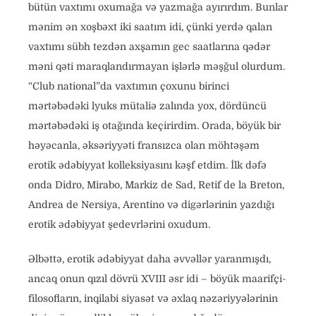
bütün vaxtımı oxumağa və yazmağa ayırırdım. Bunlar
mənim ən xoşbəxt iki saatım idi, çünki yerdə qalan
vaxtımı sübh tezdən axşamın gec saatlarına qədər
məni qəti maraqlandırmayan işlərlə məşğul olurdum.
“Club national”da vaxtımın çoxunu birinci
mərtəbədəki lyuks mütaliə zalında yox, dördüncü
mərtəbədəki iş otağında keçirirdim. Orada, böyük bir
həyəcanla, əksəriyyəti fransızca olan möhtəşəm
erotik ədəbiyyat kolleksiyasını kəşf etdim. İlk dəfə
onda Didro, Mirabo, Markiz de Sad, Retif de la Breton,
Andrea de Nersiya, Arentino və digərlərinin yazdığı
erotik ədəbiyyat şedevrlərini oxudum.
Əlbəttə, erotik ədəbiyyat daha əvvəllər yaranmışdı,
ancaq onun qızıl dövrü XVIII əsr idi – böyük maarifçi-
filosofların, inqilabi siyasət və əxlaq nəzəriyyələrinin