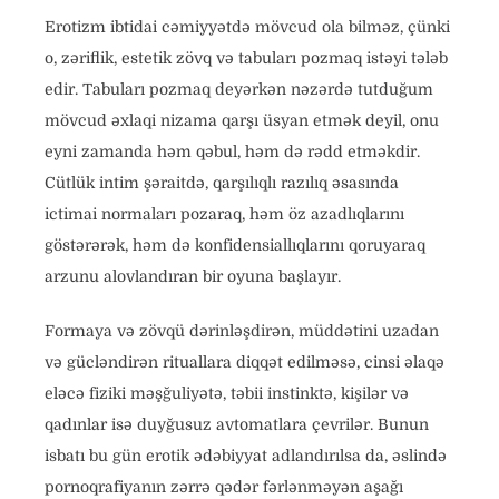
Erotizm ibtidai cəmiyyətdə mövcud ola bilməz, çünki
o, zəriflik, estetik zövq və tabuları pozmaq istəyi tələb
edir. Tabuları pozmaq deyərkən nəzərdə tutduğum
mövcud əxlaqi nizama qarşı üsyan etmək deyil, onu
eyni zamanda həm qəbul, həm də rədd etməkdir.
Cütlük intim şəraitdə, qarşılıqlı razılıq əsasında
ictimai normaları pozaraq, həm öz azadlıqlarını
göstərərək, həm də konfidensiallıqlarını qoruyaraq
arzunu alovlandıran bir oyuna başlayır.
Formaya və zövqü dərinləşdirən, müddətini uzadan
və gücləndirən rituallara diqqət edilməsə, cinsi əlaqə
eləcə fiziki məşğuliyətə, təbii instinktə, kişilər və
qadınlar isə duyğusuz avtomatlara çevrilər. Bunun
isbatı bu gün erotik ədəbiyyat adlandırılsa da, əslində
pornoqrafiyanın zərrə qədər fərlənməyən aşağı