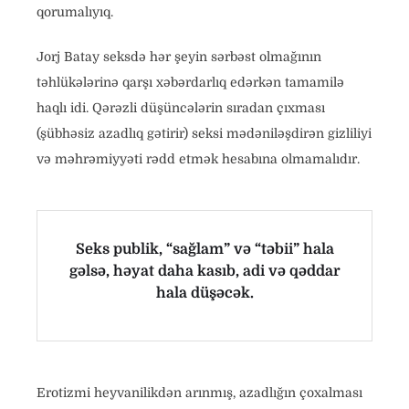
qorumalıyıq.
Jorj Batay seksdə hər şeyin sərbəst olmağının
təhlükələrinə qarşı xəbərdarlıq edərkən tamamilə
haqlı idi. Qərəzli düşüncələrin sıradan çıxması
(şübhəsiz azadlıq gətirir) seksi mədəniləşdirən gizliliyi
və məhrəmiyyəti rədd etmək hesabına olmamalıdır.
Seks publik, “sağlam” və “təbii” hala
gəlsə, həyat daha kasıb, adi və qəddar
hala düşəcək.
Erotizmi heyvanilikdən arınmış, azadlığın çoxalması