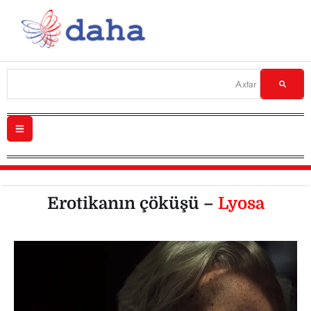
Erotikanın çöküşü –
Lyosa