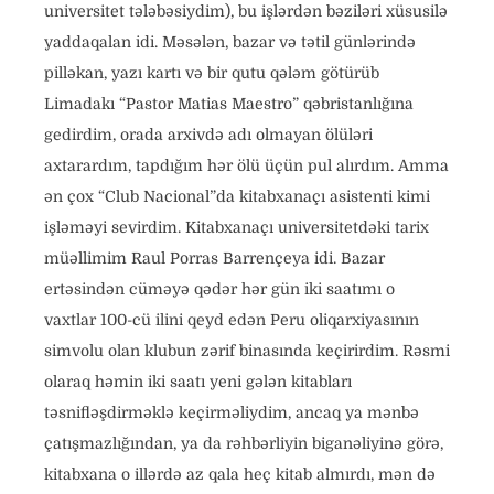
universitet tələbəsiydim), bu işlərdən bəziləri xüsusilə
yaddaqalan idi. Məsələn, bazar və tətil günlərində
pilləkan, yazı kartı və bir qutu qələm götürüb
Limadakı “Pastor Matias Maestro” qəbristanlığına
gedirdim, orada arxivdə adı olmayan ölüləri
axtarardım, tapdığım hər ölü üçün pul alırdım. Amma
ən çox “Club Nacional”da kitabxanaçı asistenti kimi
işləməyi sevirdim. Kitabxanaçı universitetdəki tarix
müəllimim Raul Porras Barrençeya idi. Bazar
ertəsindən cüməyə qədər hər gün iki saatımı o
vaxtlar 100-cü ilini qeyd edən Peru oliqarxiyasının
simvolu olan klubun zərif binasında keçirirdim. Rəsmi
olaraq həmin iki saatı yeni gələn kitabları
təsnifləşdirməklə keçirməliydim, ancaq ya mənbə
çatışmazlığından, ya da rəhbərliyin biganəliyinə görə,
kitabxana o illərdə az qala heç kitab almırdı, mən də