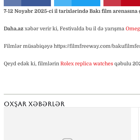
7-12 Noyabr 2025-ci il tarixlərində Bakı film arenasına
Daha.az
xəbər verir ki, Festivalda bu il də yarışma
Omega
Filmlər müsabiqəyə https://filmfreeway.com/bakufilmfe
Qeyd edək ki, filmlərin
Rolex replica watches
qəbulu 202
OXŞAR XƏBƏRLƏR