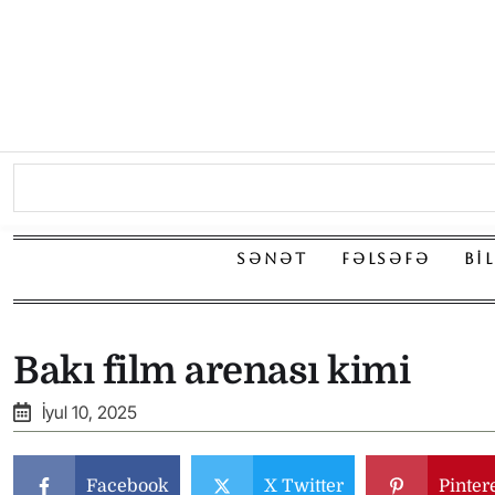
SƏNƏT
FƏLSƏFƏ
BI
Bakı film arenası kimi
İyul 10, 2025
Facebook
X Twitter
Pinter