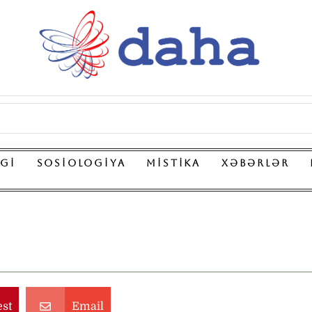
LGI
SOSIOLOGIYA
MISTIKA
XƏBƏRLƏR
est
Email