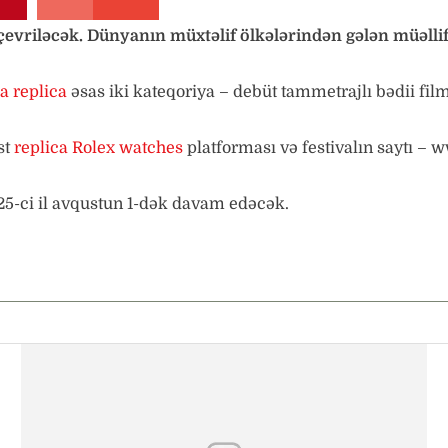
 çevriləcək. Dünyanın müxtəlif ölkələrindən gələn müəllif
 replica
əsas iki kateqoriya – debüt tammetrajlı bədii film
st
replica Rolex watches
platforması və festivalın saytı – 
5-ci il avqustun 1-dək davam edəcək.