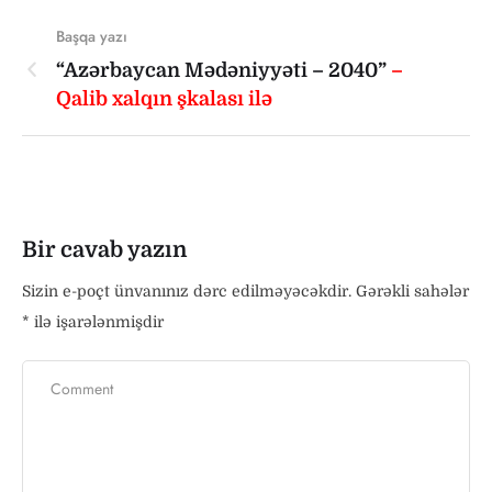
Başqa yazı
“Azərbaycan Mədəniyyəti – 2040”
–
Qalib xalqın şkalası ilə
Bir cavab yazın
Sizin e-poçt ünvanınız dərc edilməyəcəkdir.
Gərəkli sahələr
*
ilə işarələnmişdir