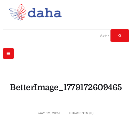
BetterImage_1779172609465
MAY 19, 2026
COMMENTS (
0
)