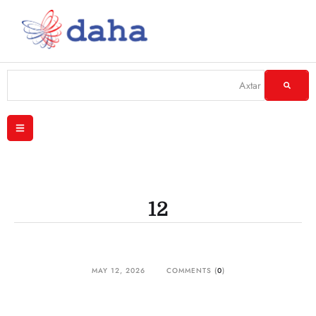
12
MAY 12, 2026
COMMENTS (
0
)