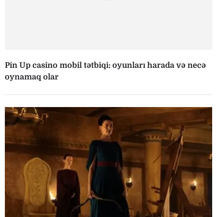
Pin Up casino mobil tətbiqi: oyunları harada və necə
oynamaq olar