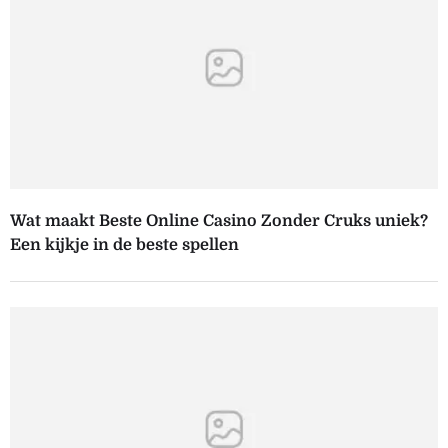
Wat maakt Beste Online Casino Zonder Cruks uniek?
Een kijkje in de beste spellen