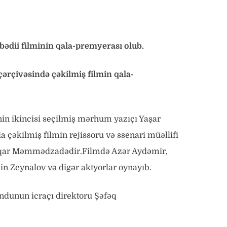
bədii filminin qala-premyerası olub.
çərçivəsində çəkilmiş filmin qala-
in ikincisi seçilmiş mərhum yazıçı Yaşar
çəkilmiş filmin rejissoru və ssenari müəllifi
üqar Məmmədzadədir.Filmdə Azər Aydəmir,
n Zeynalov və digər aktyorlar oynayıb.
ndunun icraçı direktoru Şəfəq