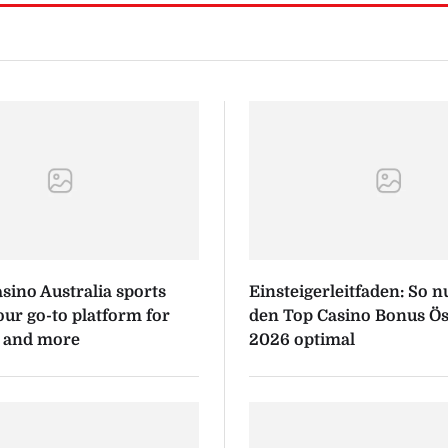
sino Australia sports
Einsteigerleitfaden: So n
our go-to platform for
den Top Casino Bonus Ös
 and more
2026 optimal