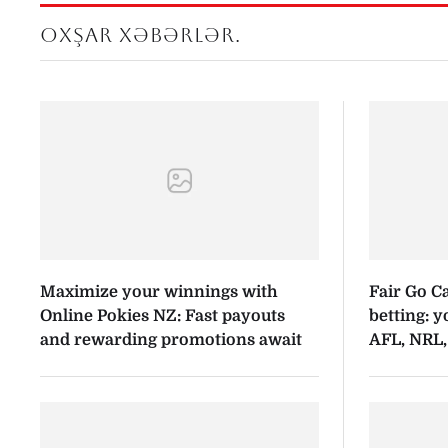
OXŞAR XƏBƏRLƏR.
Maximize your winnings with
Fair Go Ca
Online Pokies NZ: Fast payouts
betting: y
and rewarding promotions await
AFL, NRL,