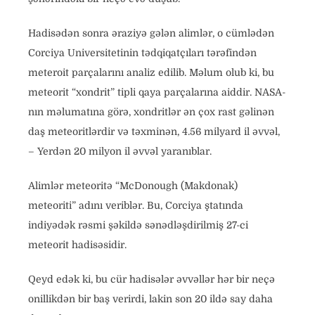
Hadisədən sonra əraziyə gələn alimlər, o cümlədən
Corciya Universitetinin tədqiqatçıları tərəfindən
meteroit parçalarını analiz edilib. Məlum olub ki, bu
meteorit “xondrit” tipli qaya parçalarına aiddir. NASA-
nın məlumatına görə, xondritlər ən çox rast gəlinən
daş meteoritlərdir və təxminən, 4.56 milyard il əvvəl,
– Yerdən 20 milyon il əvvəl yaranıblar.
Alimlər meteoritə “McDonough (Makdonak)
meteoriti” adını veriblər. Bu, Corciya ştatında
indiyədək rəsmi şəkildə sənədləşdirilmiş 27-ci
meteorit hadisəsidir.
Qeyd edək ki, bu cür hadisələr əvvəllər hər bir neçə
onillikdən bir baş verirdi, lakin son 20 ildə say daha