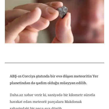
ABŞ-ın Corciya ştatında bir evə düşən meteoritin Yer
planetindən də qədim olduğu müəyyən edilib.
Daha.az xəbər verir ki, saniyədə bir kilometr sürətlə
hərəkət edən meteorit parçalarıı Makdonak
şəhərindəki bir neçə evə düşüb.