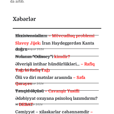
da artıb.
Xəbərlər
Ekzistensializm
– Mövcudluq problemi
10:35
,
7 Avqust 2026
Slavoy Jijek:
İran Haydeggerdən Kanta
doğru
09:00
,
7 Avqust 2026
Nolanın “Odissey”i
kimdir?
08:30
,
6 Avqust 2026
Əlverişli intihar hündürlükləri…
– Rafiq
Tağı ki Rafiq Tağı
12:35
,
5 Avqust 2026
Ölü və diri mətnlər arasında
– Səfa
Qarayev
10:00
,
4 Avqust 2026
Tənqid ölçüsü
– Cavanşir Yusifli
11:00
,
1 Avqust 2026
Ədəbiyyat oxuyana psixoloq lazımdırmı?
–
DEBAT
10:10
,
1 Avqust 2026
Cəmiyyət – xilaskarlar cəhənnəmdir
–