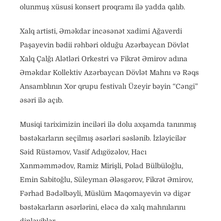
olunmuş xüsusi konsert proqramı ilə yadda qalıb.
Xalq artisti, Əməkdar incəsənət xadimi Ağaverdi
Paşayevin bədii rəhbəri olduğu Azərbaycan Dövlət
Xalq Çalğı Alətləri Orkestri və Fikrət Əmirov adına
Əməkdar Kollektiv Azərbaycan Dövlət Mahnı və Rəqs
Ansamblının Xor qrupu festivalı Üzeyir bəyin “Cəngi”
əsəri ilə açıb.
Musiqi tariximizin inciləri ilə dolu axşamda tanınmış
bəstəkarların seçilmış əsərləri səslənib. İzləyicilər
Səid Rüstəmov, Vasif Adıgözəlov, Hacı
Xanməmmədov, Ramiz Mirişli, Polad Bülbüloğlu,
Emin Sabitoğlu, Süleyman Ələsgərov, Fikrət Əmirov,
Fərhad Bədəlbəyli, Müslüm Maqomayevin və digər
bəstəkarların əsərlərini, eləcə də xalq mahnılarını