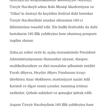
Azərbaycan Respublikasının Mədəniyyət Nazirliyi,
Üzeyir Hacıbəyli adına Bakı Musiqi Akademiyası və
“Gilan”ın dəstəyi ilə keçirilən festival dahi bəstəkar
Üzeyir Hacıbəylinin anadan olmasının 140-cı
ildönümünə təsadüf edir. Elə builki festivalda da dahi
bəstəkarın 140 illik yubileyinə həsr olunmuş proqram
təqdim olunur.
Daha.az xəbər verir ki, açılış mərasimində Prezident
Administrasiyasının Humanitar siyasət, diaspor,
multikulturalizm və dini məsələlər şöbəsinin müdiri
Fərəh Əliyeva, Heydər Əliyev Fondunun icraçı
direktoru Anar Ələkbərov, mədəniyyət naziri Adil
Kərimli və digər rəsmi çəxslər, tanınmış ictimai
xadimlər, Qəbələ sakinləri və qonaqlar iştirak edib.
Axşam Üzeyir Hacıbəylinin 140 illik yubileyinə həsr