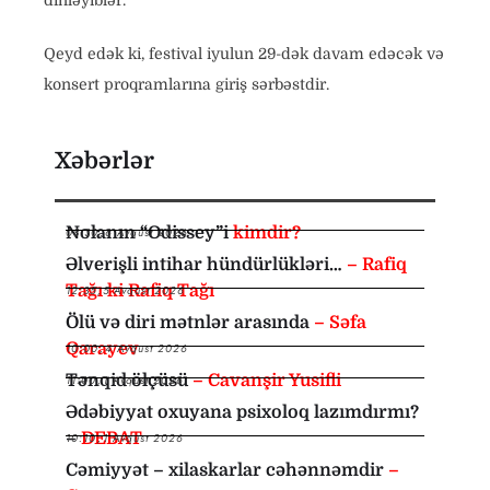
dinləyiblər.
Qeyd edək ki, festival iyulun 29-dək davam edəcək və
konsert proqramlarına giriş sərbəstdir.
Xəbərlər
Nolanın “Odissey”i
kimdir?
08:30
,
6 Avqust 2026
Əlverişli intihar hündürlükləri…
– Rafiq
Tağı ki Rafiq Tağı
12:35
,
5 Avqust 2026
Ölü və diri mətnlər arasında
– Səfa
Qarayev
10:00
,
4 Avqust 2026
Tənqid ölçüsü
– Cavanşir Yusifli
11:00
,
1 Avqust 2026
Ədəbiyyat oxuyana psixoloq lazımdırmı?
–
DEBAT
10:10
,
1 Avqust 2026
Cəmiyyət – xilaskarlar cəhənnəmdir
–