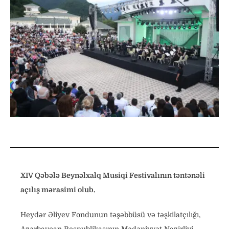
XIV Qəbələ Beynəlxalq Musiqi Festivalının təntənəli
açılış mərasimi olub.
Heydər Əliyev Fondunun təşəbbüsü və təşkilatçılığı,