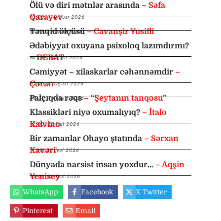
Ölü və diri mətnlər arasında
– Səfa
Qarayev
10:00
,
4 Avqust 2026
Tənqid ölçüsü
– Cavanşir Yusifli
11:00
,
1 Avqust 2026
Ədəbiyyat oxuyana psixoloq lazımdırmı?
–
DEBAT
10:10
,
1 Avqust 2026
Cəmiyyət – xilaskarlar cəhənnəmdir
–
Çoran
10:00
,
1 Avqust 2026
Palçıqda rəqs
– “Şeytanın tanqosu”
09:30
,
1 Avqust 2026
Klassikləri niyə oxumalıyıq?
– İtalo
Kalvino
12:00
,
28 İyul 2026
Bir zamanlar Ohayo ştatında
– Sərxan
Xavəri
11:00
,
26 İyul 2026
Dünyada narsist insan yoxdur…
– Aqşin
Yenisey
10:00
,
26 İyul 2026
WhatsApp
Facebook
X Twitter
Pinterest
Email