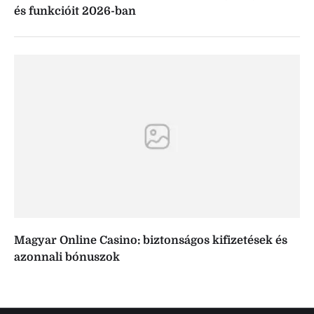
és funkcióit 2026-ban
Magyar Online Casino: biztonságos kifizetések és
azonnali bónuszok