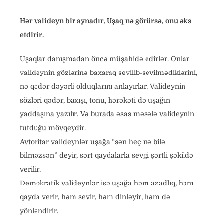
Hər valideyn bir aynadır. Uşaq nə görürsə, onu əks
etdirir.
Uşaqlar danışmadan öncə müşahidə edirlər. Onlar
valideynin gözlərinə baxaraq sevilib-sevilmədiklərini,
nə qədər dəyərli olduqlarını anlayırlar. Valideynin
sözləri qədər, baxışı, tonu, hərəkəti də uşağın
yaddaşına yazılır. Və burada əsas məsələ valideynin
tutduğu mövqeydir.
Avtoritar valideynlər uşağa “sən heç nə bilə
bilməzsən” deyir, sərt qaydalarla sevgi şərtli şəkildə
verilir.
Demokratik valideynlər isə uşağa həm azadlıq, həm
qayda verir, həm sevir, həm dinləyir, həm də
yönləndirir.