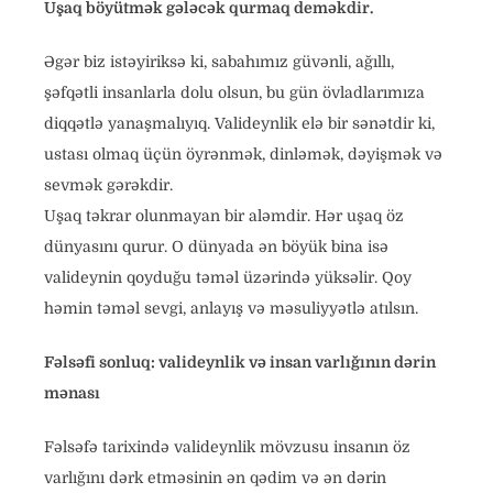
Uşaq böyütmək gələcək qurmaq deməkdir.
Əgər biz istəyiriksə ki, sabahımız güvənli, ağıllı,
şəfqətli insanlarla dolu olsun, bu gün övladlarımıza
diqqətlə yanaşmalıyıq. Valideynlik elə bir sənətdir ki,
ustası olmaq üçün öyrənmək, dinləmək, dəyişmək və
sevmək gərəkdir.
Uşaq təkrar olunmayan bir aləmdir. Hər uşaq öz
dünyasını qurur. O dünyada ən böyük bina isə
valideynin qoyduğu təməl üzərində yüksəlir. Qoy
həmin təməl sevgi, anlayış və məsuliyyətlə atılsın.
Fəlsəfi sonluq: valideynlik və insan varlığının dərin
mənası
Fəlsəfə tarixində valideynlik mövzusu insanın öz
varlığını dərk etməsinin ən qədim və ən dərin