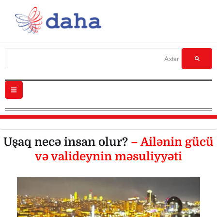
Uşaq necə insan olur?
– Ailənin gücü
və valideynin məsuliyyəti