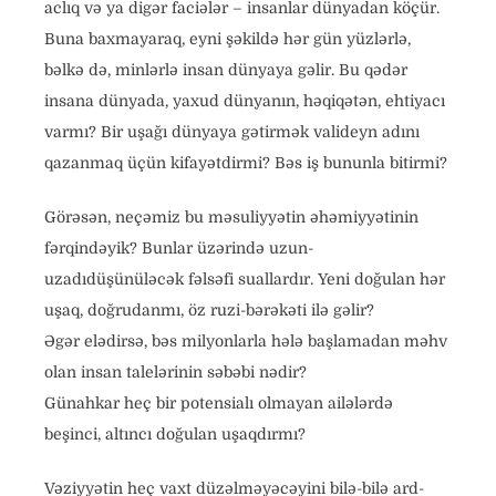
aclıq və ya digər faciələr – insanlar dünyadan köçür.
Buna baxmayaraq, eyni şəkildə hər gün yüzlərlə,
bəlkə də, minlərlə insan dünyaya gəlir. Bu qədər
insana dünyada, yaxud dünyanın, həqiqətən, ehtiyacı
varmı? Bir uşağı dünyaya gətirmək valideyn adını
qazanmaq üçün kifayətdirmi? Bəs iş bununla bitirmi?
Görəsən, neçəmiz bu məsuliyyətin əhəmiyyətinin
fərqindəyik? Bunlar üzərində uzun-
uzadıdüşünüləcək fəlsəfi suallardır. Yeni doğulan hər
uşaq, doğrudanmı, öz ruzi-bərəkəti ilə gəlir?
Əgər elədirsə, bəs milyonlarla hələ başlamadan məhv
olan insan talelərinin səbəbi nədir?
Günahkar heç bir potensialı olmayan ailələrdə
beşinci, altıncı doğulan uşaqdırmı?
Vəziyyətin heç vaxt düzəlməyəcəyini bilə-bilə ard-