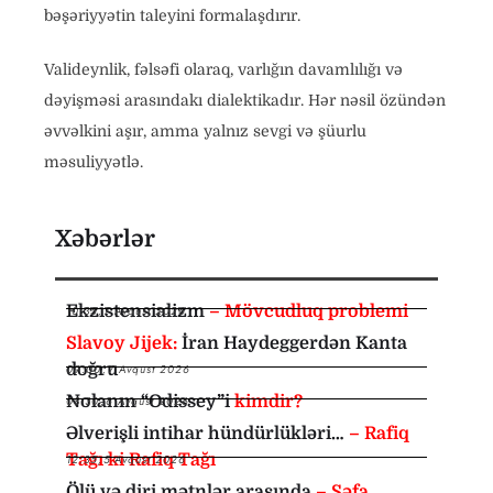
bəşəriyyətin taleyini formalaşdırır.
Valideynlik, fəlsəfi olaraq, varlığın davamlılığı və
dəyişməsi arasındakı dialektikadır. Hər nəsil özündən
əvvəlkini aşır, amma yalnız sevgi və şüurlu
məsuliyyətlə.
Xəbərlər
Ekzistensializm
– Mövcudluq problemi
10:35
,
7 Avqust 2026
Slavoy Jijek:
İran Haydeggerdən Kanta
doğru
09:00
,
7 Avqust 2026
Nolanın “Odissey”i
kimdir?
08:30
,
6 Avqust 2026
Əlverişli intihar hündürlükləri…
– Rafiq
Tağı ki Rafiq Tağı
12:35
,
5 Avqust 2026
Ölü və diri mətnlər arasında
– Səfa