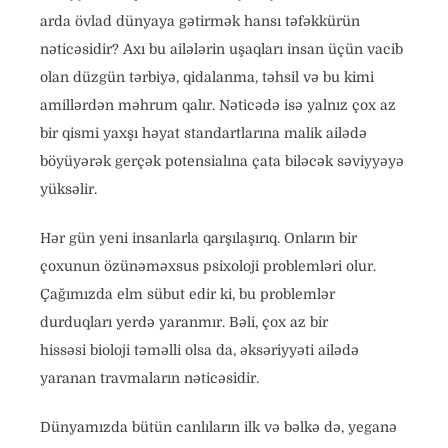
arda övlad dünyaya gətirmək hansı təfəkkürün
nəticəsidir? Axı bu ailələrin uşaqları insan üçün vacib
olan düzgün tərbiyə, qidalanma, təhsil və bu kimi
amillərdən məhrum qalır. Nəticədə isə yalnız çox az
bir qismi yaxşı həyat standartlarına malik ailədə
böyüyərək gerçək potensialına çata biləcək səviyyəyə
yüksəlir.
Hər gün yeni insanlarla qarşılaşırıq. Onların bir
çoxunun özünəməxsus psixoloji problemləri olur.
Çağımızda elm sübut edir ki, bu problemlər
durduqları yerdə yaranmır. Bəli, çox az bir
hissəsi bioloji təməlli olsa da, əksəriyyəti ailədə
yaranan travmaların nəticəsidir.
Dünyamızda bütün canlıların ilk və bəlkə də, yeganə