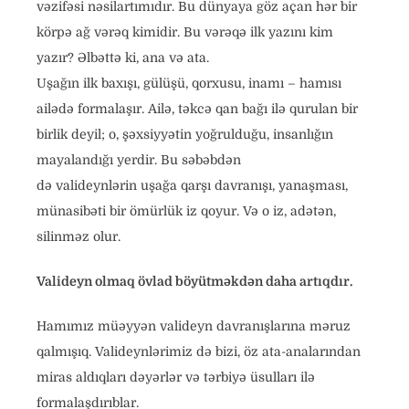
vəzifəsi nəsilartımıdır. Bu dünyaya göz açan hər bir
körpə ağ vərəq kimidir. Bu vərəqə ilk yazını kim
yazır? Əlbəttə ki, ana və ata.
Uşağın ilk baxışı, gülüşü, qorxusu, inamı – hamısı
ailədə formalaşır. Ailə, təkcə qan bağı ilə qurulan bir
birlik deyil; o, şəxsiyyətin yoğrulduğu, insanlığın
mayalandığı yerdir. Bu səbəbdən
də valideynlərin uşağa qarşı davranışı, yanaşması,
münasibəti bir ömürlük iz qoyur. Və o iz, adətən,
silinməz olur.
Valideyn olmaq övlad böyütməkdən daha artıqdır.
Hamımız müəyyən valideyn davranışlarına məruz
qalmışıq. Valideynlərimiz də bizi, öz ata-analarından
miras aldıqları dəyərlər və tərbiyə üsulları ilə
formalaşdırıblar.