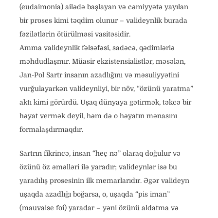
(eudaimonia) ailədə başlayan və cəmiyyətə yayılan
bir proses kimi təqdim olunur – valideynlik burada
fəzilətlərin ötürülməsi vasitəsidir.
Amma valideynlik fəlsəfəsi, sadəcə, qədimlərlə
məhdudlaşmır. Müasir ekzistensialistlər, məsələn,
Jan-Pol Sartr insanın azadlığını və məsuliyyətini
vurğulayarkən valideynliyi, bir növ, “özünü yaratma”
aktı kimi görürdü. Uşaq dünyaya gətirmək, təkcə bir
həyat vermək deyil, həm də o həyatın mənasını
formalaşdırmaqdır.
Sartrın fikrincə, insan “heç nə” olaraq doğulur və
özünü öz əməlləri ilə yaradır; valideynlər isə bu
yaradılış prosesinin ilk memarlarıdır. Əgər valideyn
uşaqda azadlığı boğarsa, o, uşaqda “pis iman”
(mauvaise foi) yaradar – yəni özünü aldatma və