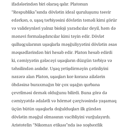
ifadələrindən biri olaraq qalır. Platonun
“Respublika”sında dövlətin ideal quruluşunu təsvir
edərkən, o, uşaq tərbiyəsini dövlətin təməli kimi görür
və valideynləri yalnız bioloji yaradıcılar deyil, həm də
mənəvi formalaşdırıcılar kimi təyin edir. Dövlət
qulluqçularının uşaqlarla məşğuliyyətini dövlətin əsas
məqsədlərindən biri hesab edir. Platon hesab edirdi
ki, cəmiyyətin gələcəyi uşaqların düzgün tərbiyə və
təhsilindən asılıdır. Uşaq yetişdirməyin çətinliyini
nəzərə alan Platon, uşaqları kor-koranə ailələrin
öhdəsinə buraxmağın bir çox uşağın qurbana
çevrilməsi demək olduğunu bilirdi. Buna görə də
cəmiyyətdə ədalətli və hörmət çərçivəsində yaşamaq
üçün bütün uşaqlarla doğulduqları ilk gündən
dövlətin məşğul olmasının vacibliyini vurğulayırdı.
Aristotelin “Nikomax etikası”nda isə xoşbəxtlik