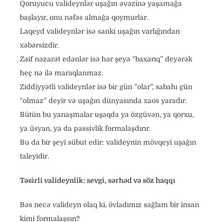
Qoruyucu valideynlər uşağın əvəzinə yaşamağa
başlayır, onu nəfəs almağa qoymurlar.
Laqeyd valideynlər isə sanki uşağın varlığından
xəbərsizdir.
Zəif nəzarət edənlər isə hər şeyə “baxarıq” deyərək
heç nə ilə maraqlanmaz.
Ziddiyyətli valideynlər isə bir gün “olar”, sabahı gün
“olmaz” deyir və uşağın dünyasında xaos yaradır.
Bütün bu yanaşmalar uşaqda ya özgüvən, ya qorxu,
ya üsyan, ya da passivlik formalaşdırır.
Bu da bir şeyi sübut edir: valideynin mövqeyi uşağın
taleyidir.
Təsirli valideynlik: sevgi, sərhəd və söz haqqı
Bəs necə valideyn olaq ki, övladımız sağlam bir insan
kimi formalaşsın?