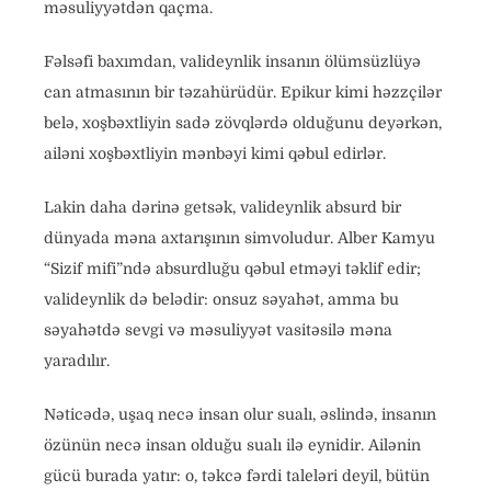
məsuliyyətdən qaçma.
Fəlsəfi baxımdan, valideynlik insanın ölümsüzlüyə
can atmasının bir təzahürüdür. Epikur kimi həzzçilər
belə, xoşbəxtliyin sadə zövqlərdə olduğunu deyərkən,
ailəni xoşbəxtliyin mənbəyi kimi qəbul edirlər.
Lakin daha dərinə getsək, valideynlik absurd bir
dünyada məna axtarışının simvoludur. Alber Kamyu
“Sizif mifi”ndə absurdluğu qəbul etməyi təklif edir;
valideynlik də belədir: onsuz səyahət, amma bu
səyahətdə sevgi və məsuliyyət vasitəsilə məna
yaradılır.
Nəticədə, uşaq necə insan olur sualı, əslində, insanın
özünün necə insan olduğu sualı ilə eynidir. Ailənin
gücü burada yatır: o, təkcə fərdi taleləri deyil, bütün