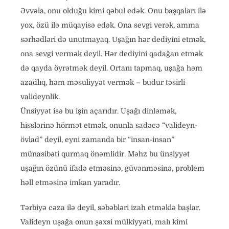
Əvvəla, onu olduğu kimi qəbul edək. Onu başqaları ilə
yox, özü ilə müqayisə edək. Ona sevgi verək, amma
sərhədləri də unutmayaq. Uşağın hər dediyini etmək,
ona sevgi vermək deyil. Hər dediyini qadağan etmək
də qayda öyrətmək deyil. Ortanı tapmaq, uşağa həm
azadlıq, həm məsuliyyət vermək – budur təsirli
valideynlik.
Ünsiyyət isə bu işin açarıdır. Uşağı dinləmək,
hisslərinə hörmət etmək, onunla sadəcə “valideyn-
övlad” deyil, eyni zamanda bir “insan-insan”
münasibəti qurmaq önəmlidir. Məhz bu ünsiyyət
uşağın özünü ifadə etməsinə, güvənməsinə, problem
həll etməsinə imkan yaradır.
Tərbiyə cəza ilə deyil, səbəbləri izah etməklə başlar.
Valideyn uşağa onun şəxsi mülkiyyəti, malı kimi