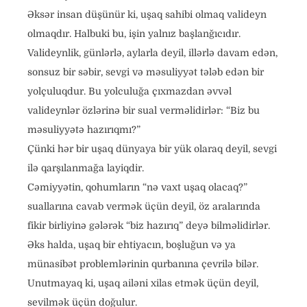
Əksər insan düşünür ki, uşaq sahibi olmaq valideyn
olmaqdır. Halbuki bu, işin yalnız başlanğıcıdır.
Valideynlik, günlərlə, aylarla deyil, illərlə davam edən,
sonsuz bir səbir, sevgi və məsuliyyət tələb edən bir
yolçuluqdur. Bu yolculuğa çıxmazdan əvvəl
valideynlər özlərinə bir sual verməlidirlər: “Biz bu
məsuliyyətə hazırıqmı?”
Çünki hər bir uşaq dünyaya bir yük olaraq deyil, sevgi
ilə qarşılanmağa layiqdir.
Cəmiyyətin, qohumların “nə vaxt uşaq olacaq?”
suallarına cavab vermək üçün deyil, öz aralarında
fikir birliyinə gələrək “biz hazırıq” deyə bilməlidirlər.
Əks halda, uşaq bir ehtiyacın, boşluğun və ya
münasibət problemlərinin qurbanına çevrilə bilər.
Unutmayaq ki, uşaq ailəni xilas etmək üçün deyil,
sevilmək üçün doğulur.