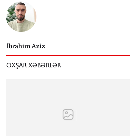
İbrahim Aziz
OXŞAR XƏBƏRLƏR