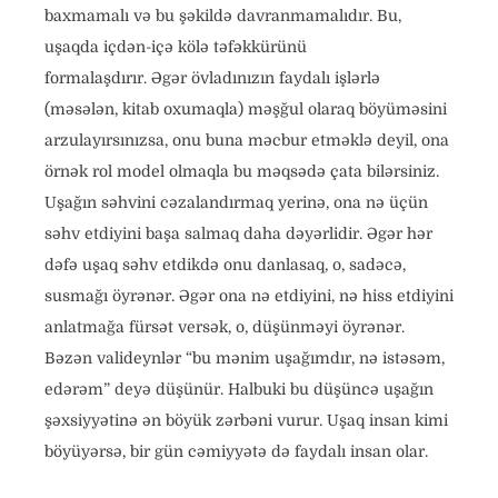
baxmamalı və bu şəkildə davranmamalıdır. Bu,
uşaqda içdən-içə kölə təfəkkürünü
formalaşdırır. Əgər övladınızın faydalı işlərlə
(məsələn, kitab oxumaqla) məşğul olaraq böyüməsini
arzulayırsınızsa, onu buna məcbur etməklə deyil, ona
örnək rol model olmaqla bu məqsədə çata bilərsiniz.
Uşağın səhvini cəzalandırmaq yerinə, ona nə üçün
səhv etdiyini başa salmaq daha dəyərlidir. Əgər hər
dəfə uşaq səhv etdikdə onu danlasaq, o, sadəcə,
susmağı öyrənər. Əgər ona nə etdiyini, nə hiss etdiyini
anlatmağa fürsət versək, o, düşünməyi öyrənər.
Bəzən valideynlər “bu mənim uşağımdır, nə istəsəm,
edərəm” deyə düşünür. Halbuki bu düşüncə uşağın
şəxsiyyətinə ən böyük zərbəni vurur. Uşaq insan kimi
böyüyərsə, bir gün cəmiyyətə də faydalı insan olar.