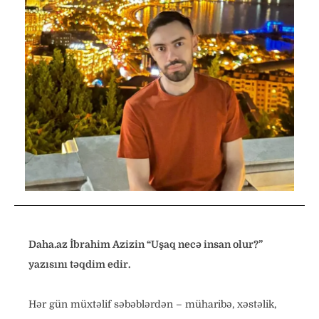
Daha.az İbrahim Azizin “Uşaq necə insan olur?”
yazısını təqdim edir.
Hər gün müxtəlif səbəblərdən – müharibə, xəstəlik,