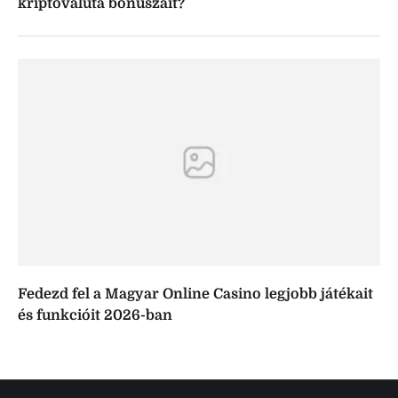
kriptovaluta bónuszait?
Fedezd fel a Magyar Online Casino legjobb játékait
és funkcióit 2026-ban