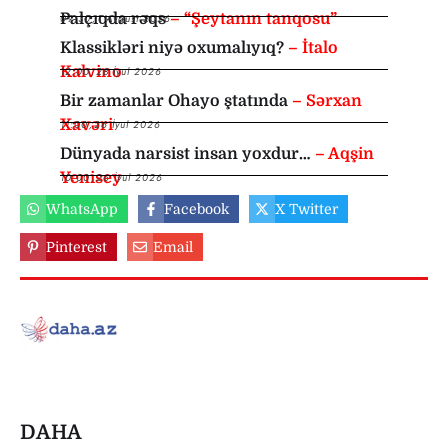
Palçıqda rəqs
– “Şeytanın tanqosu”
09:30
,
1 Avqust 2026
Klassikləri niyə oxumalıyıq?
– İtalo
Kalvino
12:00
,
28 İyul 2026
Bir zamanlar Ohayo ştatında
– Sərxan
Xavəri
11:00
,
26 İyul 2026
Dünyada narsist insan yoxdur…
– Aqşin
Yenisey
10:00
,
26 İyul 2026
WhatsApp
Facebook
X Twitter
Pinterest
Email
DAHA