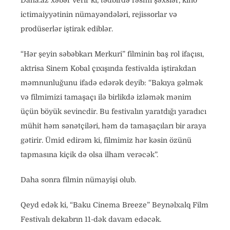
Daha.az xəbər verir ki, tədbirdə rəsmi şəxslər, kino
ictimaiyyətinin nümayəndələri, rejissorlar və
prodüserlər iştirak ediblər.
“Hər şeyin səbəbkarı Merkuri” filminin baş rol ifaçısı,
aktrisa Sinem Kobal çıxışında festivalda iştirakdan
məmnunluğunu ifadə edərək deyib: “Bakıya gəlmək
və filmimizi tamaşaçı ilə birlikdə izləmək mənim
üçün böyük sevincdir. Bu festivalın yaratdığı yaradıcı
mühit həm sənətçiləri, həm də tamaşaçıları bir araya
gətirir. Ümid edirəm ki, filmimiz hər kəsin özünü
tapmasına kiçik də olsa ilham verəcək”.
Daha sonra filmin nümayişi olub.
Qeyd edək ki, “Baku Cinema Breeze” Beynəlxalq Film
Festivalı dekabrın 11-dək davam edəcək.