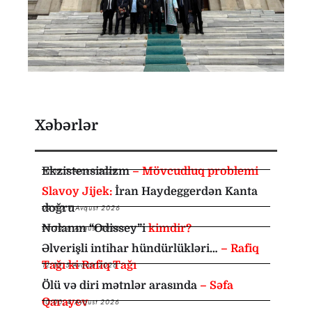
Xəbərlər
Ekzistensializm
– Mövcudluq problemi
10:35
,
7 Avqust 2026
Slavoy Jijek:
İran Haydeggerdən Kanta
doğru
09:00
,
7 Avqust 2026
Nolanın “Odissey”i
kimdir?
08:30
,
6 Avqust 2026
Əlverişli intihar hündürlükləri…
– Rafiq
Tağı ki Rafiq Tağı
12:35
,
5 Avqust 2026
Ölü və diri mətnlər arasında
– Səfa
Qarayev
10:00
,
4 Avqust 2026