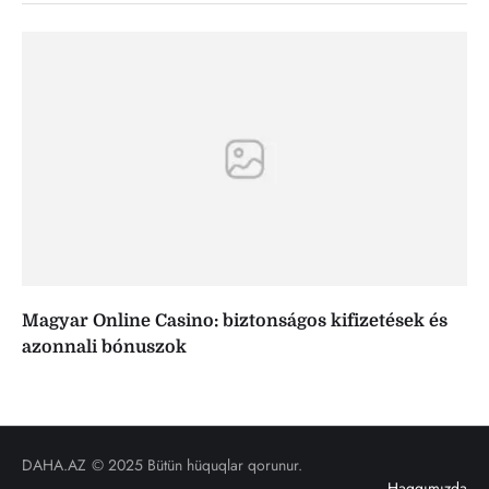
Magyar Online Casino: biztonságos kifizetések és
azonnali bónuszok
DAHA.AZ
© 2025 Bütün hüquqlar qorunur.
Haqqımızda