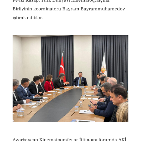
Fevzi Kasap, Türk Dünyası Kinematoqrafçılar
Birliyinin koordinatoru Bayram Bayrammuhamedov
iştirak ediblər.
Azərbaycan Kinematoqrafçılar İttifaqını forumda AKİ