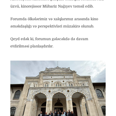
üzvü, kinorejissor Mübariz Nağıyev təmsil edib.
Forumda ölkələrimiz və xalqlarımız arasında kino
əməkdaşlığı və perspektivləri müzakirə olunub.
Qeyd edək ki, forumun gələcəkdə də davam
etdirilməsi planlaşdırılır.