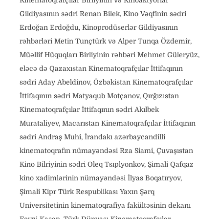
Kinematoqrafçılar Birliyinin və Kinoaktyorlar
Gildiyasının sədri Renan Bilek, Kino Vəqfinin sədri
Erdoğan Erdoğdu, Kinoprodüserlər Gildiyasının
rəhbərləri Metin Tunçtürk və Alper Tunqa Özdemir,
Müəllif Hüquqları Birliyinin rəhbəri Mehmet Güleryüz,
eləcə də Qazaxıstan Kinematoqrafçılar İttifaqının
sədri Aday Abeldinov, Özbəkistan Kinematoqrafçılar
İttifaqının sədri Matyaqub Motçanov, Qırğızıstan
Kinematoqrafçılar İttifaqının sədri Akılbek
Murataliyev, Macarıstan Kinematoqrafçılar İttifaqının
sədri Andraş Muhi, İrandakı azərbaycandilli
kinematoqrafın nümayəndəsi Rza Siami, Çuvaşıstan
Kino Bilriyinin sədri Oleq Tsıplyonkov, Şimali Qafqaz
kino xadimlərinin nümayəndəsi İlyas Boqatıryov,
Şimali Kipr Türk Respublikası Yaxın Şərq
Universitetinin kinematoqrafiya fakültəsinin dekanı