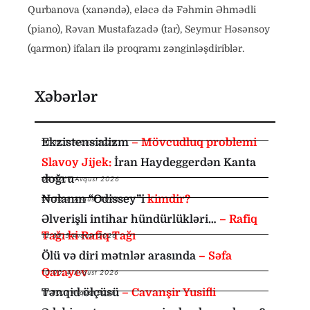
Qurbanova (xanəndə), eləcə də Fəhmin Əhmədli
(piano), Rəvan Mustafazadə (tar), Seymur Həsənsoy
(qarmon) ifaları ilə proqramı zənginləşdiriblər.
Xəbərlər
Ekzistensializm
– Mövcudluq problemi
10:35
,
7 Avqust 2026
Slavoy Jijek:
İran Haydeggerdən Kanta
doğru
09:00
,
7 Avqust 2026
Nolanın “Odissey”i
kimdir?
08:30
,
6 Avqust 2026
Əlverişli intihar hündürlükləri…
– Rafiq
Tağı ki Rafiq Tağı
12:35
,
5 Avqust 2026
Ölü və diri mətnlər arasında
– Səfa
Qarayev
10:00
,
4 Avqust 2026
Tənqid ölçüsü
– Cavanşir Yusifli
11:00
,
1 Avqust 2026