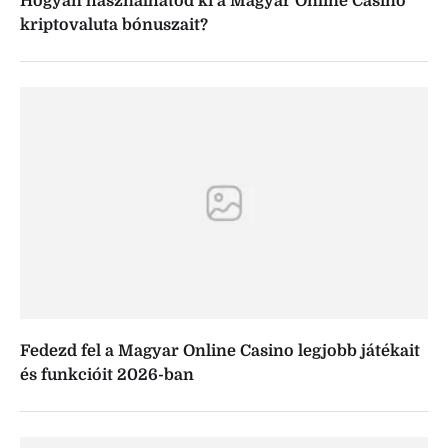
Hogyan használhatod ki a Magyar Online Casino
kriptovaluta bónuszait?
Fedezd fel a Magyar Online Casino legjobb játékait
és funkcióit 2026-ban