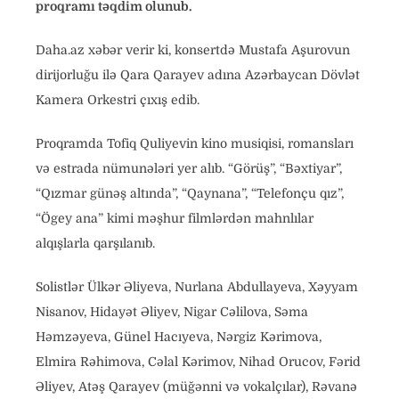
proqramı təqdim olunub.
Daha.az xəbər verir ki, konsertdə Mustafa Aşurovun
dirijorluğu ilə Qara Qarayev adına Azərbaycan Dövlət
Kamera Orkestri çıxış edib.
Proqramda Tofiq Quliyevin kino musiqisi, romansları
və estrada nümunələri yer alıb. “Görüş”, “Bəxtiyar”,
“Qızmar günəş altında”, “Qaynana”, “Telefonçu qız”,
“Ögey ana” kimi məşhur filmlərdən mahnlılar
alqışlarla qarşılanıb.
Solistlər Ülkər Əliyeva, Nurlana Abdullayeva, Xəyyam
Nisanov, Hidayət Əliyev, Nigar Cəlilova, Səma
Həmzəyeva, Günel Hacıyeva, Nərgiz Kərimova,
Elmira Rəhimova, Cəlal Kərimov, Nihad Orucov, Fərid
Əliyev, Atəş Qarayev (müğənni və vokalçılar), Rəvanə