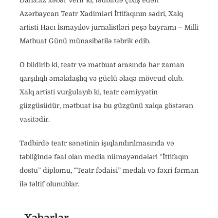
Daha.az xəbər verir ki, tədbirdə çıxış edən
Azərbaycan Teatr Xadimləri İttifaqının sədri, Xalq
artisti Hacı İsmayılov jurnalistləri peşə bayramı – Milli
Mətbuat Günü münasibətilə təbrik edib.
O bildirib ki, teatr və mətbuat arasında hər zaman
qarşılıqlı əməkdaşlıq və güclü əlaqə mövcud olub.
Xalq artisti vurğulayıb ki, teatr cəmiyyətin
güzgüsüdür, mətbuat isə bu güzgünü xalqa göstərən
vasitədir.
Tədbirdə teatr sənətinin işıqlandırılmasında və
təbliğində fəal olan media nümayəndələri “İttifaqın
dostu” diplomu, “Teatr fədaisi” medalı və fəxri fərman
ilə təltif olunublar.