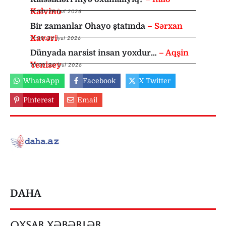
Kalvino
12:00
,
28 İyul 2026
Bir zamanlar Ohayo ştatında
– Sərxan
Xavəri
11:00
,
26 İyul 2026
Dünyada narsist insan yoxdur…
– Aqşin
Yenisey
10:00
,
26 İyul 2026
WhatsApp
Facebook
X Twitter
Pinterest
Email
DAHA
OXŞAR XƏBƏRLƏR