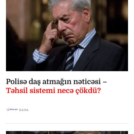
Polisə daş atmağın nəticəsi –
Təhsil sistemi necə çökdü?
DAHA