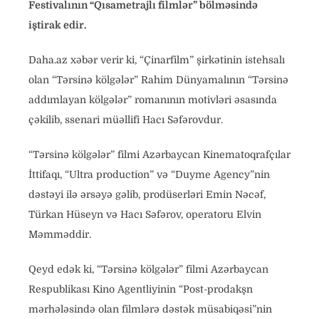
Festivalının “Qısametrajlı filmlər” bölməsində
iştirak edir.
Daha.az xəbər verir ki, “Çinarfilm” şirkətinin istehsalı
olan “Tərsinə kölgələr” Rahim Dünyamalının “Tərsinə
addımlayan kölgələr” romanının motivləri əsasında
çəkilib, ssenari müəllifi Hacı Səfərovdur.
“Tərsinə kölgələr” filmi Azərbaycan Kinematoqrafçılar
İttifaqı, “Ultra production” və “Duyme Agency”nin
dəstəyi ilə ərsəyə gəlib, prodüserləri Emin Nəcəf,
Türkan Hüseyn və Hacı Səfərov, operatoru Elvin
Məmməddir.
Qeyd edək ki, “Tərsinə kölgələr” filmi Azərbaycan
Respublikası Kino Agentliyinin “Post-prodakşn
mərhələsində olan filmlərə dəstək müsabiqəsi”nin