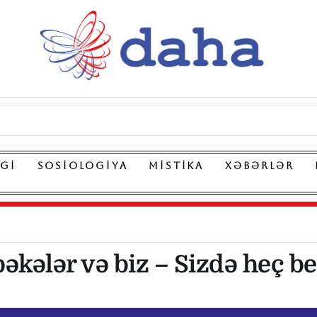
LGI
SOSIOLOGIYA
MISTIKA
XƏBƏRLƏR
bəkələr və biz – Sizdə heç b