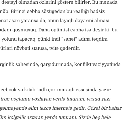
n dəstəyi olmadan özlərini göstərə bilirlər. Bu mənada
nüb. Birinci cəbhə sözügedən bu reallığı hədsiz
ənət əsəri yaransa da, onun layiqli dəyərini alması
ədəm qoymuşuq. Daha optimist cəbhə isə deyir ki, bu
 yolunu tapacaq, çünki indi “sənət” adına təqdim
ürləri növbəti statusa, tvitə qədərdir.
rginlik sahəsində, qarşıdurmada, konflikt vəziyyətində
ebook və kitab” adlı çox maraqlı essesində yazır:
on poçtumu yoxlayan yerdə tuturam, yaxud yazı
 gəlməyəndə əlim tezcə internetə gedir. Gözəl bir bahar
m kölgəlik axtaran yerdə tuturam. Sizdə heç belə