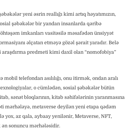
bəkələr yeni əsrin reallığı kimi artıq həyatımızın,
Sosial şəbəkələr bir yandan insanlarda qəribə
n möhtəşəm imkanları vasitəsilə məsafədən ünsiyyət
masiyanı əlçatan etməyə gözəl şərait yaradır. Belə
eni araşdırma predmeti kimi daxil olan “nomofobiya”
 mobil telefondan asılılığı, onu itirmək, ondan aralı
texnologiyalar, o cümlədən, sosial şəbəkələr bütün
ab, sənət bloqlarının, kitab səhifələrinin yaranmasına
əti mərhələyə, metaverse deyilən yeni etapa qədəm
lə yox, az qala, aybaay yenilənir, Metaverse, NFT,
ik ən sonuncu mərhələsidir.