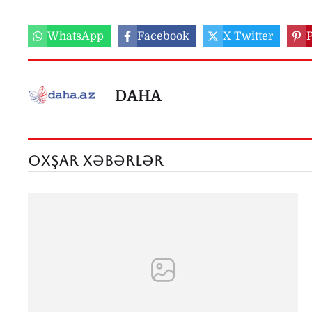
WhatsApp
Facebook
X Twitter
P
DAHA
OXŞAR XƏBƏRLƏR