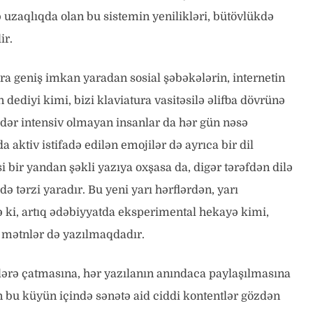
zaqlıqda olan bu sistemin yenilikləri, bütövlükdə
ir.
ara geniş imkan yaradan sosial şəbəkələrin, internetin
dediyi kimi, bizi klaviatura vasitəsilə əlifba dövrünə
ədər intensiv olmayan insanlar da hər gün nəsə
aktiv istifadə edilən emojilər də ayrıca bir dil
i bir yandan şəkli yazıya oxşasa da, digər tərəfdən dilə
ə tərzi yaradır. Bu yeni yarı hərflərdən, yarı
lə ki, artıq ədəbiyyatda eksperimental hekayə kimi,
 mətnlər də yazılmaqdadır.
lərə çatmasına, hər yazılanın anındaca paylaşılmasına
n bu küyün içində sənətə aid ciddi kontentlər gözdən