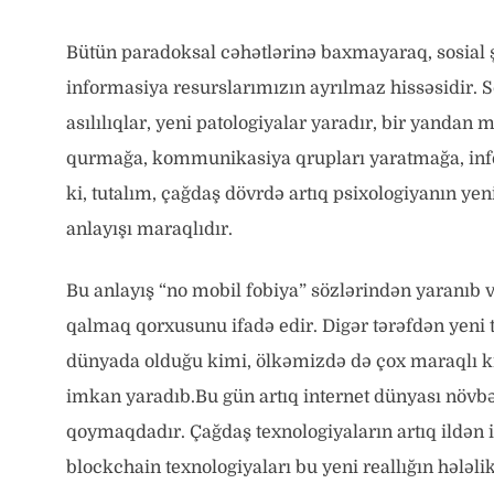
Bütün paradoksal cəhətlərinə baxmayaraq, sosial şə
informasiya resurslarımızın ayrılmaz hissəsidir. 
asılılıqlar, yeni patologiyalar yaradır, bir yanda
qurmağa, kommunikasiya qrupları yaratmağa, infor
ki, tutalım, çağdaş dövrdə artıq psixologiyanın y
anlayışı maraqlıdır.
Bu anlayış “no mobil fobiya” sözlərindən yaranıb və
qalmaq qorxusunu ifadə edir. Digər tərəfdən yeni 
dünyada olduğu kimi, ölkəmizdə də çox maraqlı kit
imkan yaradıb.Bu gün artıq internet dünyası növb
qoymaqdadır. Çağdaş texnologiyaların artıq ildən i
blockchain texnologiyaları bu yeni reallığın hələl