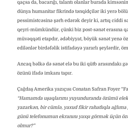
qaçsa da, bacarığı, talantı olanlar burada kimsəni
dünya humanitar fikrində tənqidçilər iki yerə bölü
pessimistcəsinə şərh edərək deyir ki, artıq ciddi s
qeyri-mümkündür, çünki biz post-sənət erasına q
müvəqqəti etapdır, ədəbiyyat, böyük sənət yenə öz
edilənlər birdəfəlik istifadəyə yararlı şeylərdir, öm
Ancaq bəlkə də sənət elə bu iki qütb arasındakı gə
özünü ifadə imkanı tapır.
Çağdaş Amerika yazıçısı Conatan Safran Foyer “Fac
“Hamamda uşaqlarımı yuyunduranda özümü elektr
yazarkən, bir cümlə, yaxud fikir rahatlıqla ağlıma
günü telefonumun ekranını yaxşı görmək üçün özü
olmur?”