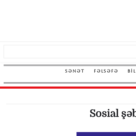
SƏNƏT
FƏLSƏFƏ
BI
Sosial şə