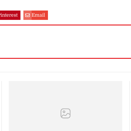
interest
Email