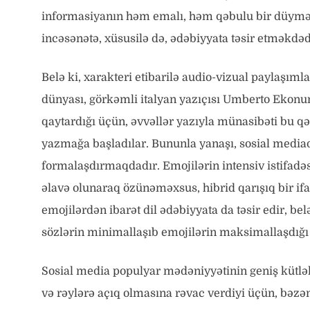
informasiyanın həm emalı, həm qəbulu bir düymə u
incəsənətə, xüsusilə də, ədəbiyyata təsir etməkdəd
Belə ki, xarakteri etibarilə audio-vizual paylaşıml
dünyası, görkəmli italyan yazıçısı Umberto Ekonun 
qaytardığı üçün, əvvəllər yazıyla münasibəti bu q
yazmağa başladılar. Bununla yanaşı, sosial mediada 
formalaşdırmaqdadır. Emojilərin intensiv istifadəs
əlavə olunaraq özünəməxsus, hibrid qarışıq bir ifad
emojilərdən ibarət dil ədəbiyyata da təsir edir, be
sözlərin minimallaşıb emojilərin maksimallaşdığı
Sosial media populyar mədəniyyətinin geniş kütlə
və rəylərə açıq olmasına rəvac verdiyi üçün, bəzə