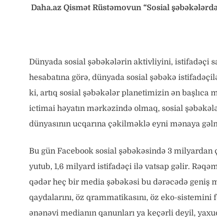
Daha.az Qismət Rüstəmovun “Sosial şəbəkələrdə v
Dünyada sosial şəbəkələrin aktivliyini, istifadəçi s
hesabatına görə, dünyada sosial şəbəkə istifadəçilə
ki, artıq sosial şəbəkələr planetimizin ən başlıca
ictimai həyatın mərkəzində olmaq, sosial şəbəkə
dünyasının ucqarına çəkilməklə eyni mənaya gəl
Bu gün Facebook sosial şəbəkəsində 3 milyardan çox
yutub, 1,6 milyard istifadəçi ilə vatsap gəlir. Rəq
qədər heç bir media şəbəkəsi bu dərəcədə geniş m
qaydalarını, öz qrammatikasını, öz eko-sistemini 
ənənəvi medianın qanunları ya keçərli deyil, yax