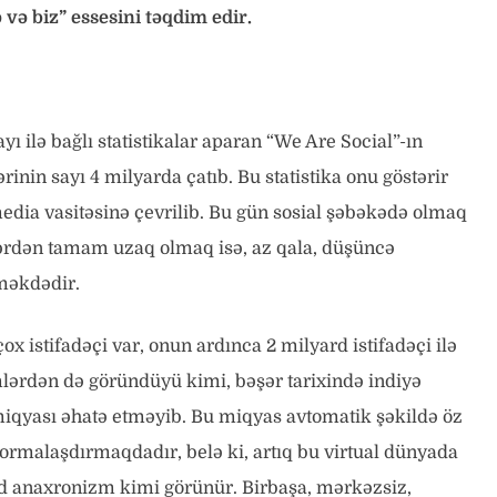
ə biz” essesini təqdim edir.
ayı ilə bağlı statistikalar aparan “We Are Social”-ın
rinin sayı 4 milyarda çatıb. Bu statistika onu göstərir
 media vasitəsinə çevrilib. Bu gün sosial şəbəkədə olmaq
lərdən tamam uzaq olmaq isə, az qala, düşüncə
məkdədir.
 istifadəçi var, onun ardınca 2 milyard istifadəçi ilə
əmlərdən də göründüyü kimi, bəşər tarixində indiyə
iqyası əhatə etməyib. Bu miqyas avtomatik şəkildə öz
formalaşdırmaqdadır, belə ki, artıq bu virtual dünyada
ud anaxronizm kimi görünür. Birbaşa, mərkəzsiz,