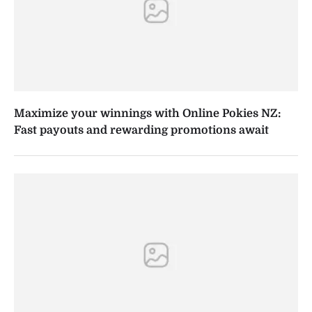
Maximize your winnings with Online Pokies NZ:
Fast payouts and rewarding promotions await