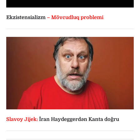
Ekzistensializm
– Mövcudluq problemi
Slavoy Jijek:
İran Haydeggerdən Kanta doğru