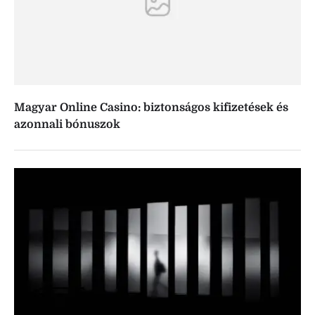
Magyar Online Casino: biztonságos kifizetések és
azonnali bónuszok