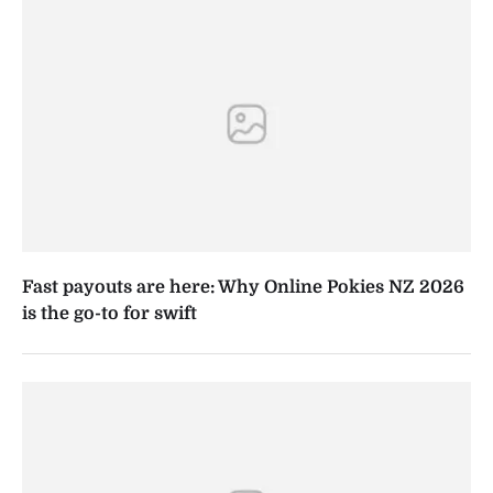
Fast payouts are here: Why Online Pokies NZ 2026
is the go-to for swift