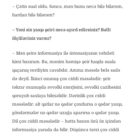
– Çətin sual oldu. Səncə, mən bunu necə bilə bilərəm,
hardan bilə bilərəm?
–
Yəni siz yaxşı şeiri necə ayırd edirsiniz? Bəlli
ölçüləriniz varmı?
– Mən şeirə informasiya ilə intonasiyanın vəhdəti
kimi baxıram. Bu, mənim həmişə şeir haqda suala
qaçaraq verdiyim cavabdır. Amma məsələ belə sadə
də deyil. İkinci oxunuş çox ciddi məsələdir: şeir
təkrar oxunuşda əvvəlki enerjisini, əvvəlki cazibəsini
qoruyub saxlaya bilməlidir. Dərinlik çox ciddi
məsələdir: alt qatlar nə qədər çoxdursa o qədər yaxşı,
göndərmələr nə qədər uzağa aparırsa o qədər yaxşı.
Dil çox ciddi məsələdir – hətta bəzən özü öz içindən
informasiya yarada da bilir. Düşüncə tərzi çox ciddi