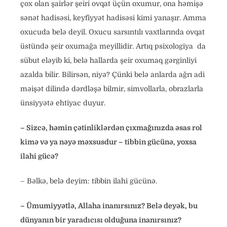
çox olan şairlər şeiri ovqat üçün oxumur, ona həmişə
sənət hadisəsi, keyfiyyət hadisəsi kimi yanaşır. Amma
oxucuda belə deyil. Oxucu sarsıntılı vaxtlarında ovqat
üstündə şeir oxumağa meyillidir. Artıq psixologiya da
sübut eləyib ki, belə hallarda şeir oxumaq gərginliyi
azalda bilir. Bilirsən, niyə? Çünki belə anlarda ağrı adi
məişət dilində dərdləşə bilmir, simvollarla, obrazlarla
ünsiyyətə ehtiyac duyur.
– Sizcə, həmin çətinliklərdən çıxmağınızda əsas rol
kimə və ya nəyə məxsusdur – tibbin gücünə, yoxsa
ilahi gücə?
– Bəlkə, belə deyim: tibbin ilahi gücünə.
– Ümumiyyətlə, Allaha inanırsınız? Belə deyək, bu
dünyanın bir yaradıcısı olduğuna inanırsınız?