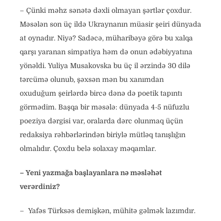
– Çünki məhz sənətə dəxli olmayan şərtlər çoxdur.
Məsələn son üç ildə Ukraynanın müasir şeiri dünyada
at oynadır. Niyə? Sadəcə, müharibəyə görə bu xalqa
qarşı yaranan simpatiya həm də onun ədəbiyyatına
yönəldi. Yuliya Musakovska bu üç il ərzində 30 dilə
tərcümə olunub, şəxsən mən bu xanımdan
oxuduğum şeirlərdə bircə dənə də poetik tapıntı
görmədim. Başqa bir məsələ: dünyada 4-5 nüfuzlu
poeziya dərgisi var, oralarda dərc olunmaq üçün
redaksiya rəhbərlərindən biriylə mütləq tanışlığın
olmalıdır. Çoxdu belə solaxay məqamlar.
– Yeni yazmağa başlayanlara nə məsləhət
verərdiniz?
– Yafəs Türksəs demişkən, mühitə gəlmək lazımdır.