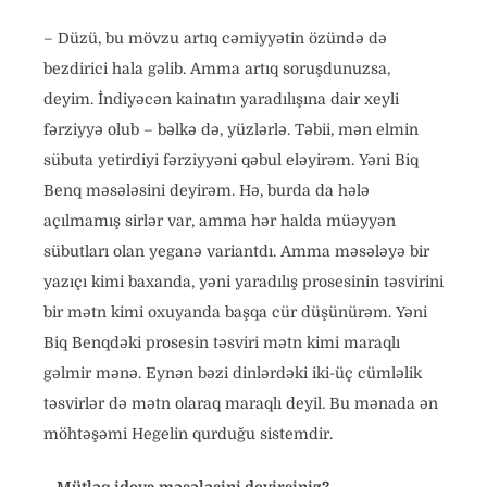
– Düzü, bu mövzu artıq cəmiyyətin özündə də
bezdirici hala gəlib. Amma artıq soruşdunuzsa,
deyim. İndiyəcən kainatın yaradılışına dair xeyli
fərziyyə olub – bəlkə də, yüzlərlə. Təbii, mən elmin
sübuta yetirdiyi fərziyyəni qəbul eləyirəm. Yəni Biq
Benq məsələsini deyirəm. Hə, burda da hələ
açılmamış sirlər var, amma hər halda müəyyən
sübutları olan yeganə variantdı. Amma məsələyə bir
yazıçı kimi baxanda, yəni yaradılış prosesinin təsvirini
bir mətn kimi oxuyanda başqa cür düşünürəm. Yəni
Biq Benqdəki prosesin təsviri mətn kimi maraqlı
gəlmir mənə. Eynən bəzi dinlərdəki iki-üç cümləlik
təsvirlər də mətn olaraq maraqlı deyil. Bu mənada ən
möhtəşəmi Hegelin qurduğu sistemdir.