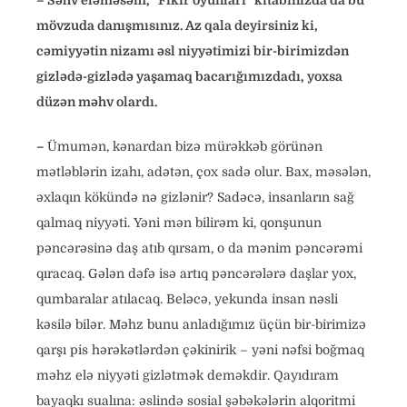
– Səhv eləməsəm, “Fikir oyunları” kitabınızda da bu
mövzuda danışmısınız. Az qala deyirsiniz ki,
cəmiyyətin nizamı əsl niyyətimizi bir-birimizdən
gizlədə-gizlədə yaşamaq bacarığımızdadı, yoxsa
düzən məhv olardı.
–
Ümumən, kənardan bizə mürəkkəb görünən
mətləblərin izahı, adətən, çox sadə olur. Bax, məsələn,
əxlaqın kökündə nə gizlənir? Sadəcə, insanların sağ
qalmaq niyyəti. Yəni mən bilirəm ki, qonşunun
pəncərəsinə daş atıb qırsam, o da mənim pəncərəmi
qıracaq. Gələn dəfə isə artıq pəncərələrə daşlar yox,
qumbaralar atılacaq. Beləcə, yekunda insan nəsli
kəsilə bilər. Məhz bunu anladığımız üçün bir-birimizə
qarşı pis hərəkətlərdən çəkinirik – yəni nəfsi boğmaq
məhz elə niyyəti gizlətmək deməkdir. Qayıdıram
bayaqkı sualına: əslində sosial şəbəkələrin alqoritmi