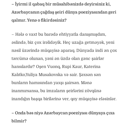
– İyirmi il qabaq bir müsahibənizdə deyirsiniz ki,
Azərbaycanın çağdaş şeiri dünya poeziyasından geri
qalmır. Yenə o fikirdəsiniz?
– Hələ o vaxt bu barədə ehtiyyatla danışmışdım,
əslində, biz çox irəlidəyik. Heç uzağa getməyək, yeni
nəsil üzərində müqayisə aparaq. Dünyada indi ən çox
tərcümə olunan, yəni ən üzdə olan gənc şairlər
hansılardır? Oşen Vuonq, Rupi Kaur, Katerina
Kalıtko,Yuliya Musakovska və sair. Şəxsən sən
bunların hamısından yaxşı şairsən. Mənə
inanmırsansa, bu imzaların şeirlərini zövqünə
inandığın başqa birilərinə ver, qoy müqayisə eləsinlər.
– Onda bəs niyə Azərbaycan poeziyası dünyaya çıxa
bilmir?