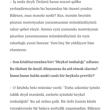
– İş onda deyil. Özümü hansı nəzəri qəlibə
yerləşdirməyimin bu baxımdan bir önəmi yoxdur.
Bilirsən, əsas məsələ nədir? Bax, mənim beynim
şüurun materiyadan yaranmasının mümkünlüyünü
rahat qəbul eləyir. Amma eyni zamanda materiyanın
şüurdan yaranmasının mümkünlüyünü də eyni
rahatlıqla yaxın buraxır. Yəni heç bir ziddiyyət hiss
eləmirəm.
– Son kitablarınızdan biri “Heykəl tənhalığı” adlanır.
Bu ifadəni öz daxili dünyanıza da aid etmək olarmı?
İnsan hansı halda sanki canlı bir heykələ çevrilir?
– O kitabda belə misralar vardı: “Daha adamlar içində
təklik deyil mənimki, əsrlərin içindəki heykəl
tənhalığıdı”. Bu ad ordan gəlir. Bir dəfə həmin kitabı
vərəqləyəndə bir balaca pərtçilik yaşamışdım. Bilirsən