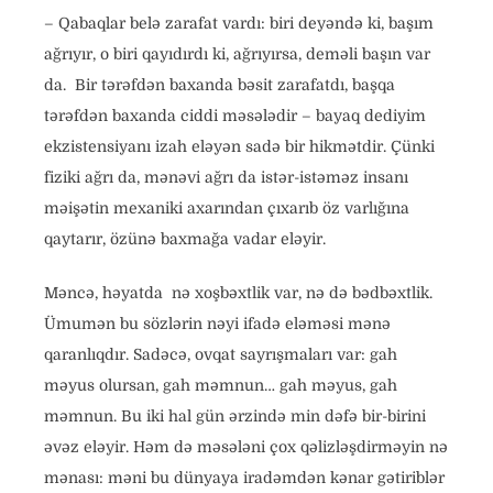
– Qabaqlar belə zarafat vardı: biri deyəndə ki, başım
ağrıyır, o biri qayıdırdı ki, ağrıyırsa, deməli başın var
da. Bir tərəfdən baxanda bəsit zarafatdı, başqa
tərəfdən baxanda ciddi məsələdir – bayaq dediyim
ekzistensiyanı izah eləyən sadə bir hikmətdir. Çünki
fiziki ağrı da, mənəvi ağrı da istər-istəməz insanı
məişətin mexaniki axarından çıxarıb öz varlığına
qaytarır, özünə baxmağa vadar eləyir.
Məncə, həyatda nə xoşbəxtlik var, nə də bədbəxtlik.
Ümumən bu sözlərin nəyi ifadə eləməsi mənə
qaranlıqdır. Sadəcə, ovqat sayrışmaları var: gah
məyus olursan, gah məmnun… gah məyus, gah
məmnun. Bu iki hal gün ərzində min dəfə bir-birini
əvəz eləyir. Həm də məsələni çox qəlizləşdirməyin nə
mənası: məni bu dünyaya iradəmdən kənar gətiriblər