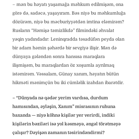
– mən bu həyatı yaşamağa məhkum edilmişəm, ona
görə də, sadəcə, yaşayıram. Bəs niyə bu məhkumluğa
dözürəm, niyə bu məcburiyyətdən imtina eləmirəm?
Rusların “Həmişə təmizlikdə” filmindəki əhvalat
yəqin yadındadır: Leninqradda təsadüfən peyda olan
bir adam həmin şəhərdə bir sevgiyə ilişir. Mən də
dünyaya gələndən sonra hansısa maraqlara
ilişmişəm, bu maraqlardan öz xoşumla ayrılmaq
istəmirəm. Vəssalam, Günay xanım, həyatın bütün
hikməti mənimçün bu iki cümləlik izahdan ibarətdir.
–
“
D
ü
nyada nə qədər yerim vardısa, durdum
hamısından, əyləşin, Xanım” misrasının ruhuna
baxanda — niyə köhnə kişilər yer verirdi, indiki
kişilərin bəziləri isə yol kəsməyə, əngəl törətməyə
çalışır? Dəyişən zamanın təsirindəndirmi?