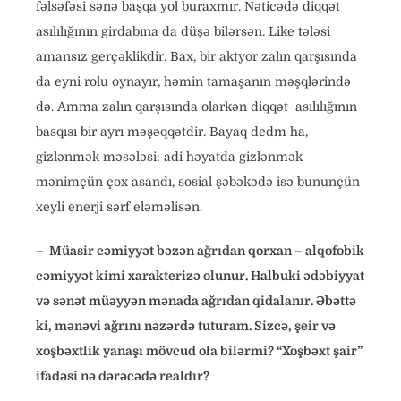
fəlsəfəsi sənə başqa yol buraxmır. Nəticədə diqqət
asılılığının girdabına da düşə bilərsən. Like tələsi
amansız gerçəklikdir. Bax, bir aktyor zalın qarşısında
da eyni rolu oynayır, həmin tamaşanın məşqlərində
də. Amma zalın qarşısında olarkən diqqət asılılığının
basqısı bir ayrı məşəqqətdir. Bayaq dedm ha,
gizlənmək məsələsi: adi həyatda gizlənmək
mənimçün çox asandı, sosial şəbəkədə isə bununçün
xeyli enerji sərf eləməlisən.
– Müasir cəmiyyət bəzən ağrıdan qorxan – alqofobik
cəmiyyət kimi xarakterizə olunur. Halbuki ədəbiyyat
və sənət müəyyən mənada ağrıdan qidalanır. Əbəttə
ki, mənəvi ağrını nəzərdə tuturam. Sizcə, şeir və
xoşbəxtlik yanaşı mövcud ola bilərmi? “Xoşbəxt şair”
ifadəsi nə dərəcədə realdır?