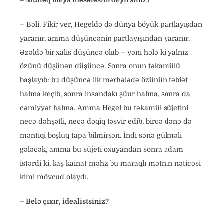
– Mütləq ideya məsələsini deyirsiniz?
– Bəli. Fikir ver, Hegeldə də dünya böyük partlayışdan
yaranır, amma düşüncənin partlayışından yaranır.
Əzəldə bir xalis düşüncə olub – yəni hələ ki yalnız
özünü düşünən düşüncə. Sonra onun təkamülü
başlayıb: bu düşüncə ilk mərhələdə özünün təbiət
halına keçib, sonra insandakı şüur halına, sonra da
cəmiyyət halına. Amma Hegel bu təkamül süjetini
necə dəhşətli, necə dəqiq təsvir edib, bircə dənə də
məntiqi boşluq tapa bilmirsən. İndi sənə gülməli
gələcək, amma bu süjeti oxuyandan sonra adam
istərdi ki, kaş kainat məhz bu maraqlı mətnin nəticəsi
kimi mövcud olaydı.
– Belə çıxır, idealistsiniz?