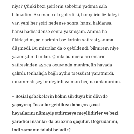
niyə? Çünki bəzi şeirlərin səbəbini yadıma sala
bilmədim. Axı mənə elə gəlirdi ki, hər şeirin öz taleyi
var, yəni hər şeiri nədənsə sonra, hansı haldansa,
hansı hadisədənsə sonra yazmışam. Amma ha
fikirləşdim, şeirlərimin bəzilərinin xatirəsi yadıma
düşmədi. Bu misralar da o qəbildəndi, bilmirəm niyə
yazmışdım bunları. Çünki bu misraları onların
xatirəsindən ayrıca oxuyanda mənimçün havada
qalırdı, tənhalıqla bağlı aydın təəssürat yaratmırdı,
müəmmalı şeylər deyirdi və mən heç nə anlamırdım.
– Sosial şəbəkələrin hökm sürdüyü bir dövrdə
yaşayırıq. İnsanlar getdikcə daha çox şəxsi
həyatlarını nümayiş etdirməyə meyllidirlər və bəzi
yaradıcı insanlar da bu axına qoşulur. Doğrudanmı,
indi zamanın tələbi belədir?