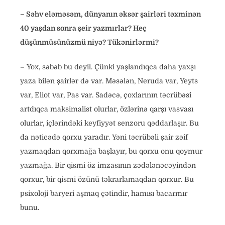
– Səhv eləməsəm, dünyanın əksər şairləri təxminən
40 yaşdan sonra şeir yazmırlar? Heç
düşünmüsünüzmü niyə? Tükənirlərmi?
– Yox, səbəb bu deyil. Çünki yaşlandıqca daha yaxşı
yaza bilən şairlər də var. Məsələn, Neruda var, Yeyts
var, Eliot var, Pas var. Sadəcə, çoxlarının təcrübəsi
artdıqca maksimalist olurlar, özlərinə qarşı vasvası
olurlar, içlərindəki keyfiyyət senzoru qəddarlaşır. Bu
da nəticədə qorxu yaradır. Yəni təcrübəli şair zəif
yazmaqdan qorxmağa başlayır, bu qorxu onu qoymur
yazmağa. Bir qismi öz imzasının zədələnəcəyindən
qorxur, bir qismi özünü təkrarlamaqdan qorxur. Bu
psixoloji baryeri aşmaq çətindir, hamısı bacarmır
bunu.