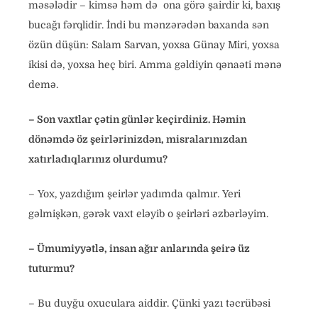
məsələdir – kimsə həm də ona görə şairdir ki, baxış
bucağı fərqlidir. İndi bu mənzərədən baxanda sən
özün düşün: Salam Sarvan, yoxsa Günay Miri, yoxsa
ikisi də, yoxsa heç biri. Amma gəldiyin qənaəti mənə
demə.
– Son vaxtlar çətin günlər keçirdiniz. Həmin
dönəmdə öz şeirlərinizdən, misralarınızdan
xatırladıqlarınız olurdumu?
– Yox, yazdığım şeirlər yadımda qalmır. Yeri
gəlmişkən, gərək vaxt eləyib o şeirləri əzbərləyim.
– Ümumiyyətlə, insan ağır anlarında şeirə üz
tuturmu?
– Bu duyğu oxuculara aiddir. Çünki yazı təcrübəsi