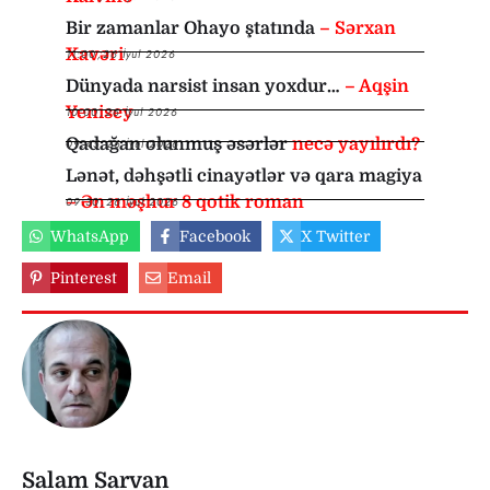
Bir zamanlar Ohayo ştatında
– Sərxan
Xavəri
11:00
,
26 İyul 2026
Dünyada narsist insan yoxdur…
– Aqşin
Yenisey
10:00
,
26 İyul 2026
Qadağan olunmuş əsərlər
necə yayılırdı?
09:45
,
26 İyul 2026
Lənət, dəhşətli cinayətlər və qara magiya
– Ən məşhur 8 qotik roman
09:30
,
26 İyul 2026
WhatsApp
Facebook
X Twitter
Pinterest
Email
Salam Sarvan