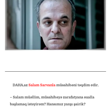
DAHA.az
Salam Sarvanla
müsahibəni təqdim edir.
– Salam müəllim, müsahibəyə zarafatyana sualla
başlamaq istəyirəm?
Hansımız yaxşı şairik?