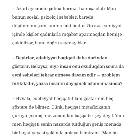
– Azərbaycanda qadına hörmət həmişə olub. Mən
bunun sosial, psixoloji səbəbləri barədə
düşünməmişəm, amma fakt budur. Ən azı, cəmiyyət
içində kişilər qadınlarla rəqabət aparmaqdan həmişə
çəkiniblər, bunu doğru saymayıblar.
– Deyirlər, ədəbiyyat həqiqəti daha dərindən
göstərir. Beləysə, niyə insan onu oxuduqdan sonra da
eyni səhvləri təkrar etməyə davam edir — problem
bilikdədir, yoxsa insanın dəyişmək istəməməsində?
– Əvvəla, ədəbiyyat həqiqəti-filanı göstərmir, heç
göstərə də bilməz. Çünki həqiqət metafizikanın
çürüyü çıxmış mövzusundan başqa bir şey deyil. Yəni
mən həqiqəti sənin nəzərdə tutduğun geniş mənada,
bir həyat qayəsi şəklində anlaya bilmirəm. Mən bu