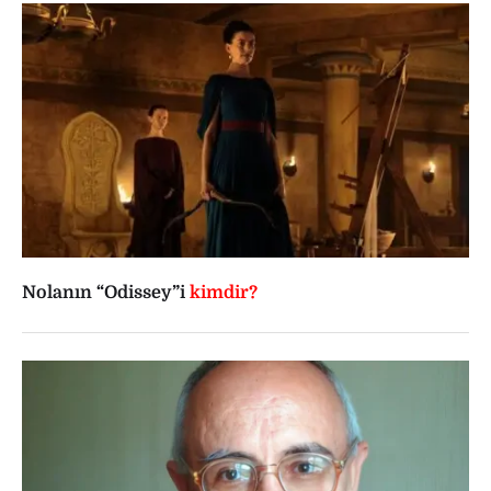
Nolanın “Odissey”i
kimdir?