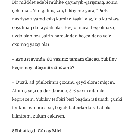
Bir müddət ədəbi mühitə qaynayıb-qarışmaq, sonra
çəkilmək. Yeri gəlmişkən, bildiyimə görə, “Park”
nəşriyyatı yaradıcılıq kursları təşkil eləyir, o kurslara
qoşulmaq da faydalı olar. Heç olmasa, heç olmasa,
üzdə olan beş şairin hərəsindən beşcə dənə şeir
oxumaq yaxşı olar.
– Avqust ayında 60 yaşınız tamam olacaq. Yubiley
keçirməyi düşünürsünüzmü?
– Düzü, ad günlərimin çoxunu qeyd eləməmişəm.
Altımış yaşı da dar dairədə, 5-6 yaxın adamla
keçirəcəm. Yubiley tədbiri bəri başdan istisnadı, çünki
təntənə canımı sıxır, böyük tədbirlərdə rahat ola
bilmirəm, zülüm çəkirəm.
Söhbətləşdi Günay Miri