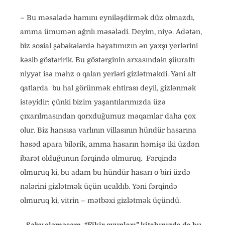
– Bu məsələdə hamını eyniləşdirmək düz olmazdı,
amma ümumən ağrılı məsələdi. Deyim, niyə. Adətən,
biz sosial şəbəkələrdə həyatımızın ən yaxşı yerlərini
kəsib göstəririk. Bu göstərginin arxasındakı şüuraltı
niyyət isə məhz o qalan yerləri gizlətməkdi. Yəni alt
qatlarda bu hal görünmək ehtirası deyil, gizlənmək
istəyidir: çünki bizim yaşantılarımızda üzə
çıxarılmasından qorxduğumuz məqamlar daha çox
olur. Biz hansısa varlının villasının hündür hasarına
həsəd apara bilərik, amma hasarın həmişə iki üzdən
ibarət olduğunun fərqində olmuruq. Fərqində
olmuruq ki, bu adam bu hündür hasarı o biri üzdə
nələrini gizlətmək üçün ucaldıb. Yəni fərqində
olmuruq ki, vitrin – mətbəxi gizlətmək üçündü.