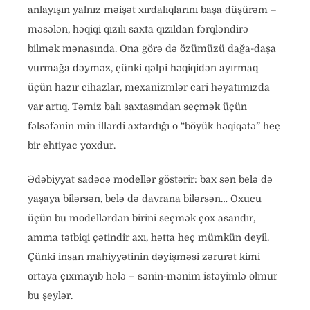
anlayışın yalnız məişət xırdalıqlarını başa düşürəm –
məsələn, həqiqi qızılı saxta qızıldan fərqləndirə
bilmək mənasında. Ona görə də özümüzü dağa-daşa
vurmağa dəyməz, çünki qəlpi həqiqidən ayırmaq
üçün hazır cihazlar, mexanizmlər cari həyatımızda
var artıq. Təmiz balı saxtasından seçmək üçün
fəlsəfənin min illərdi axtardığı o “böyük həqiqətə” heç
bir ehtiyac yoxdur.
Ədəbiyyat sadəcə modellər göstərir: bax sən belə də
yaşaya bilərsən, belə də davrana bilərsən… Oxucu
üçün bu modellərdən birini seçmək çox asandır,
amma tətbiqi çətindir axı, hətta heç mümkün deyil.
Çünki insan mahiyyətinin dəyişməsi zərurət kimi
ortaya çıxmayıb hələ – sənin-mənim istəyimlə olmur
bu şeylər.