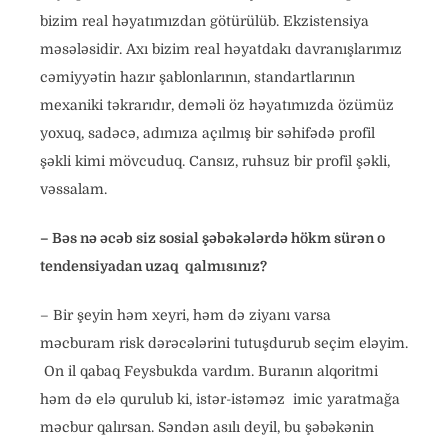
bizim real həyatımızdan götürülüb. Ekzistensiya
məsələsidir. Axı bizim real həyatdakı davranışlarımız
cəmiyyətin hazır şablonlarının, standartlarının
mexaniki təkrarıdır, deməli öz həyatımızda özümüz
yoxuq, sadəcə, adımıza açılmış bir səhifədə profil
şəkli kimi mövcuduq. Cansız, ruhsuz bir profil şəkli,
vəssalam.
– Bəs nə əcəb siz sosial şəbəkələrdə hökm sürən o
tendensiyadan uzaq qalmısınız?
– Bir şeyin həm xeyri, həm də ziyanı varsa
məcburam risk dərəcələrini tutuşdurub seçim eləyim.
On il qabaq Feysbukda vardım. Buranın alqoritmi
həm də elə qurulub ki, istər-istəməz imic yaratmağa
məcbur qalırsan. Səndən asılı deyil, bu şəbəkənin