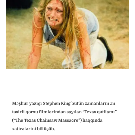
Məşhur yazıçı Stephen King bütün zamanların ən
təsirli qorxu filmlərindən sayılan “Texas qətliamı”
(“The Texas Chainsaw Massacre”) haqqında
xatirələrini bölüşüb.