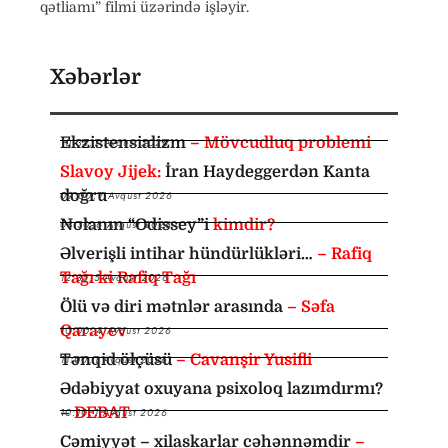
qətliamı” filmi üzərində işləyir.
Xəbərlər
Ekzistensializm
– Mövcudluq problemi
10:35
,
7 Avqust 2026
Slavoy Jijek:
İran Haydeggerdən Kanta
doğru
09:00
,
7 Avqust 2026
Nolanın “Odissey”i
kimdir?
08:30
,
6 Avqust 2026
Əlverişli intihar hündürlükləri…
– Rafiq
Tağı ki Rafiq Tağı
12:35
,
5 Avqust 2026
Ölü və diri mətnlər arasında
– Səfa
Qarayev
10:00
,
4 Avqust 2026
Tənqid ölçüsü
– Cavanşir Yusifli
11:00
,
1 Avqust 2026
Ədəbiyyat oxuyana psixoloq lazımdırmı?
–
DEBAT
10:10
,
1 Avqust 2026
Cəmiyyət – xilaskarlar cəhənnəmdir
–