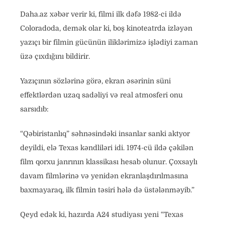
Daha.az xəbər verir ki, filmi ilk dəfə 1982-ci ildə
Coloradoda, demək olar ki, boş kinoteatrda izləyən
yazıçı bir filmin gücünün iliklərimizə işlədiyi zaman
üzə çıxdığını bildirir.
Yazıçının sözlərinə görə, ekran əsərinin süni
effektlərdən uzaq sadəliyi və real atmosferi onu
sarsıdıb:
“Qəbiristanlıq” səhnəsindəki insanlar sanki aktyor
deyildi, elə Texas kəndliləri idi. 1974-cü ildə çəkilən
film qorxu janrının klassikası hesab olunur. Çoxsaylı
davam filmlərinə və yenidən ekranlaşdırılmasına
baxmayaraq, ilk filmin təsiri hələ də üstələnməyib.”
Qeyd edək ki, hazırda A24 studiyası yeni “Texas