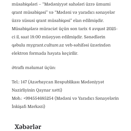
müsabiqələri – “Mədəniyyət sahələri üzrə ümumi
qrant müsabiqəsi” və “Mədəni və yaradıcı sənayelər
üzrə xüsusi qrant müsabiqəsi” elan edilmişdir.
Müsabiqələrə müraciət üçün son tarix 4 avqust 2025-
ci il, saat 18:00 müəyyən edilmişdir. Sənədlərin
qəbulu mygrant.culture.az veb-səhifəsi üzərindən
elektron formada həyata keçirilir.
Ətraflı məlumat üçün:
Tel.: 147 (Azərbaycan Respublikası Mədəniyyət
Nazirliyinin Qaynar xətti)
Mob.: +994554685254 (Mədəni və Yaradıcı Sənayelərin
İnkişafı Mərkəzi)
Xəbərlər