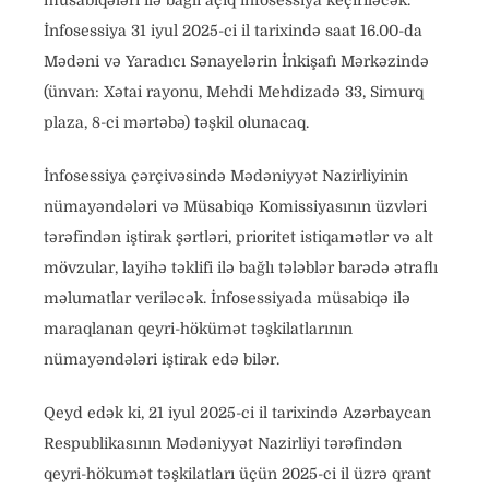
müsabiqələri ilə bağlı açıq infosessiya keçiriləcək.
İnfosessiya 31 iyul 2025-ci il tarixində saat 16.00-da
Mədəni və Yaradıcı Sənayelərin İnkişafı Mərkəzində
(ünvan: Xətai rayonu, Mehdi Mehdizadə 33, Simurq
plaza, 8-ci mərtəbə) təşkil olunacaq.
İnfosessiya çərçivəsində Mədəniyyət Nazirliyinin
nümayəndələri və Müsabiqə Komissiyasının üzvləri
tərəfindən iştirak şərtləri, prioritet istiqamətlər və alt
mövzular, layihə təklifi ilə bağlı tələblər barədə ətraflı
məlumatlar veriləcək. İnfosessiyada müsabiqə ilə
maraqlanan qeyri-hökümət təşkilatlarının
nümayəndələri iştirak edə bilər.
Qeyd edək ki, 21 iyul 2025-ci il tarixində Azərbaycan
Respublikasının Mədəniyyət Nazirliyi tərəfindən
qeyri-hökumət təşkilatları üçün 2025-ci il üzrə qrant