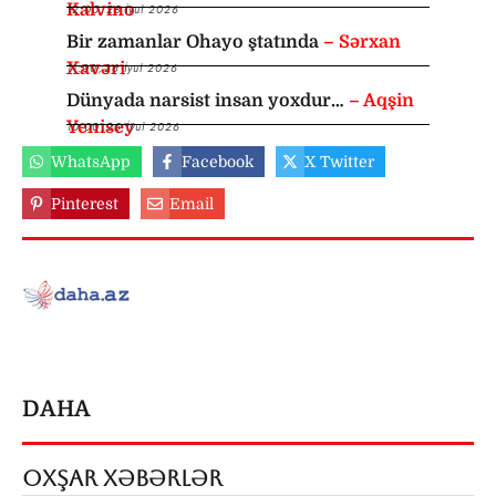
Kalvino
12:00
,
28 İyul 2026
Bir zamanlar Ohayo ştatında
– Sərxan
Xavəri
11:00
,
26 İyul 2026
Dünyada narsist insan yoxdur…
– Aqşin
Yenisey
10:00
,
26 İyul 2026
WhatsApp
Facebook
X Twitter
Pinterest
Email
DAHA
OXŞAR XƏBƏRLƏR