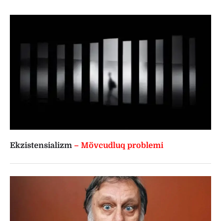
Ekzistensializm
– Mövcudluq problemi