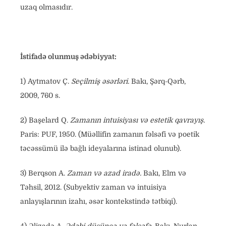
uzaq olmasıdır.
İstifadə olunmuş ədəbiyyat:
1) Aytmatov Ç.
Seçilmiş əsərləri.
Bakı, Şərq-Qərb,
2009, 760 s.
2) Başelard Q.
Zamanın intuisiyası və estetik qavrayış.
Paris: PUF, 1950. (Müəllifin zamanın fəlsəfi və poetik
təcəssümü ilə bağlı ideyalarına istinad olunub).
3) Berqson A.
Zaman və azad iradə.
Bakı, Elm və
Təhsil, 2012. (Subyektiv zaman və intuisiya
anlayışlarının izahı, əsər kontekstində tətbiqi).