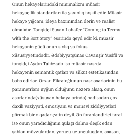
Onun hekayələrindəki minimalizm müasir
hekayəçilik standartları ilə yaxınlıq təşkil edir. Müasir
hekayə yığcam, ideya baxımından dərin və realist
olmalıdır. Tənqidçi Susan Lohafer “Coming to Terms
with the Sort Story” əsərində qeyd edir ki, müasir
hekayənin gücü onun sıxlıq və fokus
xüsusiyyətindədir. Ədəbiyyatşünas Cavanşir Yusifli və
tənqidçi Aydın Talıbzadə isə müasir nəsrdə
hekayənin semantik qatları və sükut estetikasından
bəhs edirlər. Orxan Fikrətoğlunun nəsr əsərlərinin bu
parametrlərə uyğun olduğunu nəzərə alsaq, onun
əsərlərində(xüsusən hekayələrində) hadisədən çox
daxili vəziyyəti, emosiyanı və mənəvi ziddiyyətləri
görmək bir o qədər çətin deyil. Ən fərəhləndirici tərəf
isə onun yaradıcılığının qulağı dəlmə-deşik edən
şablon mövzulardan, yorucu uzunçuluqdan, əsasən,