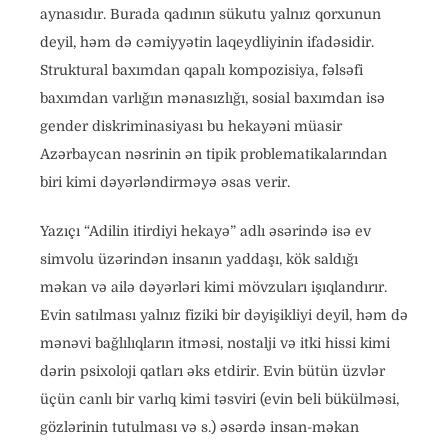
aynasıdır. Burada qadının sükutu yalnız qorxunun
deyil, həm də cəmiyyətin laqeydliyinin ifadəsidir.
Struktural baxımdan qapalı kompozisiya, fəlsəfi
baxımdan varlığın mənasızlığı, sosial baxımdan isə
gender diskriminasiyası bu hekayəni müasir
Azərbaycan nəsrinin ən tipik problematikalarından
biri kimi dəyərləndirməyə əsas verir.
Yazıçı “Adilin itirdiyi hekayə” adlı əsərində isə ev
simvolu üzərindən insanın yaddaşı, kök saldığı
məkan və ailə dəyərləri kimi mövzuları işıqlandırır.
Evin satılması yalnız fiziki bir dəyişikliyi deyil, həm də
mənəvi bağlılıqların itməsi, nostalji və itki hissi kimi
dərin psixoloji qatları əks etdirir. Evin bütün üzvlər
üçün canlı bir varlıq kimi təsviri (evin beli bükülməsi,
gözlərinin tutulması və s.) əsərdə insan-məkan