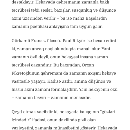
dəstəkləyir. Hekayədə qəhrəmanın zamanla bağlı
təcrübəsi təbii səslər, baxışlar, susqunluq və düşüncə
axını üzərindən verilir – bu isə məhz Başelardın
zamanın poetikası anlayışına tam uyğun gəlir.
Görkəmli Fransız filosofu Paul Rikyör isə hesab edirdi
ki, zaman ancaq nəql olunduqda mənalı olur. Yəni
zamanın özü deyil, onun hekayəsi insana zaman
təcrübəsi qazandırır. Bu baxımdan, Orxan
Fikrətoğlunun qəhrəmanı da zamanın axışını hekayə
vasitəsilə yaşayır. Hadisə azdır, amma düşüncə və
hissin axını zamanı formalaşdırır. Yəni hekayənin özü
– zamanın təsviri – zamanın mənasıdır.
Qeyd etmək vacibdir ki, hekayədə balıqçının “gözləri
içindədir” ifadəsi, onun daxilində gizli olan
vəziyyətini, zamanla münasibətini göstərir. Hekayədə