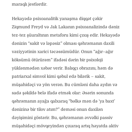
maraqlı jestlərdir.
Hekayədə psixoanalitik yanaşma diqqət çəkir
Ziqmund Freyd və Jak Lakanın psixoanalizində dəniz
tez-tez şüuraltının metaforu kimi çıxış edir. Hekayədə
dənizin “sakit və ləpəsiz” olması qəhrəmanın daxili
vəziyyətinin xarici təcəssümüdür. Onun “ağır–ağır
köksümü ötürürəm” ifadəsi dərin bir psixoloji
yüklənmədən xəbər verir. Balıqçı obrazını, həm də
patriarxal simvol kimi qəbul edə bilərik – sakit,
müşahidəçi və yön verən. Bu cümləni daha aydın və
sadə şəkildə belə ifadə etmək olar: Əsərin sonunda
qəhrəmanın ayağa qalxaraq “bəlkə mən də ‘ya baxt’
dənizinə bir tilov atım?” deməsi onun daxilən
dəyişimini göstərir. Bu, qəhrəmanın əvvəlki passiv
müşahidəçi mövqeyindən çıxaraq artıq həyatda aktiv