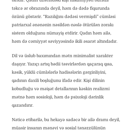
biridir. Qadın üzərindəki kişi hakimiyyəti burada
təkcə ər obrazında deyil, həm də dədə fiqurunda
özünü göstərir. “Razılığını dədəsi vermişdi” cümləsi
patriarxal ənənənin nəsildən-nəslə ötürülən zorakı
sistem olduğunu nümayiş etdirir. Qadın həm ailə,
həm də cəmiyyət səviyyəsində ikili əsarət altındadır.
Dil və üslub baxımından mətn minimalist xarakter
daşıyır. Yazıçı artıq bədii təsvirlərdən qaçaraq qısa,
kəsik, yüklü cümlələrlə hadisələrin gərginliyini,
qadının daxili boşluğunu ifadə edir. Kişi dilinin
kobudluğu və məişət detallarının kəskin realizmi
mətnə həm sosioloji, həm də psixoloji dərinlik
qazandırır.
Nəticə etibarilə, bu hekayə sadəcə bir ailə dramı deyil,
müasir insanın mənəvi və sosial tənəzzülünün