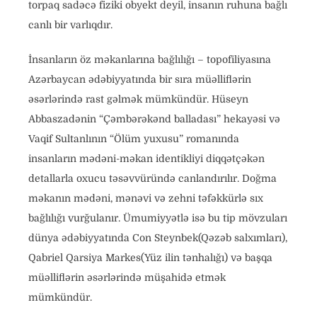
torpaq sadəcə fiziki obyekt deyil, insanın ruhuna bağlı
canlı bir varlıqdır.
İnsanların öz məkanlarına bağlılığı – topofiliyasına
Azərbaycan ədəbiyyatında bir sıra müəlliflərin
əsərlərində rast gəlmək mümkündür. Hüseyn
Abbaszadənin “Çəmbərəkənd balladası” hekayəsi və
Vaqif Sultanlının “Ölüm yuxusu” romanında
insanların mədəni-məkan identikliyi diqqətçəkən
detallarla oxucu təsəvvüründə canlandırılır. Doğma
məkanın mədəni, mənəvi və zehni təfəkkürlə sıx
bağlılığı vurğulanır. Ümumiyyətlə isə bu tip mövzuları
dünya ədəbiyyatında Con Steynbek(Qəzəb salxımları),
Qabriel Qarsiya Markes(Yüz ilin tənhalığı) və başqa
müəlliflərin əsərlərində müşahidə etmək
mümkündür.