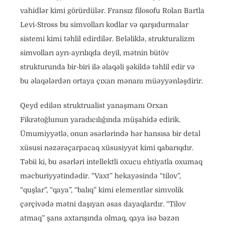
vahidlər kimi görürdülər. Fransız filosofu Rolan Bartla
Levi-Stross bu simvolları kodlar və qarşıdurmalar
sistemi kimi təhlil edirdilər. Beləliklə, strukturalizm
simvolları ayrı-ayrılıqda deyil, mətnin bütöv
strukturunda bir-biri ilə əlaqəli şəkildə təhlil edir və
bu əlaqələrdən ortaya çıxan mənanı müəyyənləşdirir.
Qeyd edilən struktrualist yanaşmanı Orxan
Fikrətoğlunun yaradıcılığında müşahidə edirik.
Ümumiyyətlə, onun əsərlərində hər hansısa bir detal
xüsusi nəzərəçarpacaq xüsusiyyət kimi qabarıqdır.
Təbii ki, bu əsərləri intellektli oxucu ehtiyatla oxumaq
məcburiyyətindədir. “Vaxt” hekayəsində “tilov”,
“quşlar”, “qaya”, “balıq” kimi elementlər simvolik
çərçivədə mətni daşıyan əsas dayaqlardır. “Tilov
atmaq” şans axtarışında olmaq, qaya isə bəzən