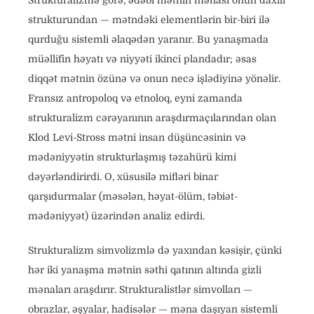
Strukturalizmə görə, ədəbi mətnin mənası onun daxili
strukturundan — mətndəki elementlərin bir-biri ilə
qurduğu sistemli əlaqədən yaranır. Bu yanaşmada
müəllifin həyatı və niyyəti ikinci plandadır; əsas
diqqət mətnin özünə və onun necə işlədiyinə yönəlir.
Fransız antropoloq və etnoloq, eyni zamanda
strukturalizm cərəyanının araşdırmaçılarından olan
Klod Levi-Stross mətni insan düşüncəsinin və
mədəniyyətin strukturlaşmış təzahürü kimi
dəyərləndirirdi. O, xüsusilə mifləri binar
qarşıdurmalar (məsələn, həyat-ölüm, təbiət-
mədəniyyət) üzərindən analiz edirdi.
Strukturalizm simvolizmlə də yaxından kəsişir, çünki
hər iki yanaşma mətnin səthi qatının altında gizli
mənaları araşdırır. Strukturalistlər simvolları —
obrazlar, əşyalar, hadisələr — məna daşıyan sistemli