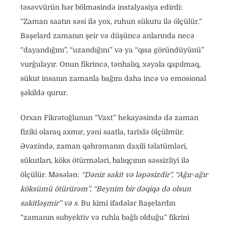
təsəvvürün hər bölməsində instalyasiya edirdi:
“Zaman saatın səsi ilə yox, ruhun sükutu ilə ölçülür.”
Başelard zamanın şeir və düşüncə anlarında necə
“dayandığını”, “uzandığını” və ya “qısa göründüyünü”
vurğulayır. Onun fikrincə, tənhalıq, xəyala qapılmaq,
sükut insanın zamanla bağını daha incə və emosional
şəkildə qurur.
Orxan Fikrətoğlunun “Vaxt” hekayəsində də zaman
fiziki olaraq axmır, yəni saatla, tarixlə ölçülmür.
Əvəzində, zaman qəhrəmanın daxili təlatümləri,
sükutları, köks ötürmələri, balıqçının səssizliyi ilə
ölçülür. Məsələn:
“Dəniz sakit və ləpəsizdir”
,
“Ağır-ağır
köksümü ötürürəm”
,
“Beynim bir dəqiqə də olsun
sakitləşmir”
və s.
Bu kimi ifadələr Başelardın
“zamanın subyektiv və ruhla bağlı olduğu” fikrini