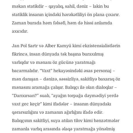
məkan statikdir – qayalıq, sahil, dəniz – lakin bu
statiklik insanın içindəki hərəkətliliyi ön plana çıxarır.
Zaman burada həm fəlsəfi, həm də hissi anlamda
axıcıdır.
Jan Pol Sartr və Alber Kamyü kimi ekzistensialistlərin
fikrincə, insan dünyada tək başına buraxılmış
varlıqdır və mənanı öz gücünə yaratmağı
bacarmalıdır. “Vaxt” hekayəsindəki əsas personaj –
mən danışan – dənizə, səssizliyə, sakitliyə baxaraq öz
mənasını aramağa çalışır. Balıqçı ilə olan dialoqlar –
“Darıxırsan?” sualı, “ayağın torpağa dəymədiyi yerdə
vaxt gec keçir” kimi ifadələr – insanın dünyadakı
qərarsızlığını və zamanın ağırlığını ifadə edir.
Balıqçının sakitliyi, suya atılan tilov kimi bənzətmələr
zamanla varlıq arasında əlaqə yaratmağa yönəlmiş