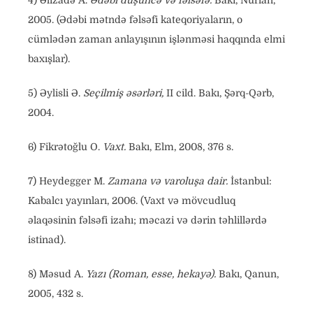
4) Əlizadə A.
Ədəbi düşüncə və fəlsəfə.
Bakı, Nurlan,
2005. (Ədəbi mətndə fəlsəfi kateqoriyaların, o
cümlədən zaman anlayışının işlənməsi haqqında elmi
baxışlar).
5) Əylisli Ə.
Seçilmiş əsərləri,
II cild. Bakı, Şərq-Qərb,
2004.
6) Fikrətoğlu O.
Vaxt.
Bakı, Elm, 2008, 376 s.
7) Heydegger M.
Zamana və varoluşa dair.
İstanbul:
Kabalcı yayınları, 2006. (Vaxt və mövcudluq
əlaqəsinin fəlsəfi izahı; məcazi və dərin təhlillərdə
istinad).
8) Məsud A.
Yazı (Roman, esse, hekayə).
Bakı, Qanun,
2005, 432 s.