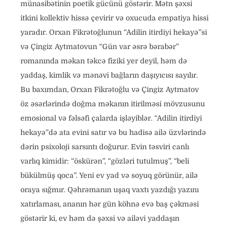
münasibətinin poetik gücünü göstərir. Mətn şəxsi
itkini kollektiv hissə çevirir və oxucuda empatiya hissi
yaradır. Orxan Fikrətoğlunun “Adilin itirdiyi hekayə”si
və Çingiz Aytmatovun “Gün var əsrə bərabər”
romanında məkan təkcə fiziki yer deyil, həm də
yaddaş, kimlik və mənəvi bağların daşıyıcısı sayılır.
Bu baxımdan, Orxan Fikrətoğlu və Çingiz Aytmatov
öz əsərlərində doğma məkanın itirilməsi mövzusunu
emosional və fəlsəfi çalarda işləyiblər. “Adilin itirdiyi
hekayə”də ata evini satır və bu hadisə ailə üzvlərində
dərin psixoloji sarsıntı doğurur. Evin təsviri canlı
varlıq kimidir: “öskürən”, “gözləri tutulmuş”, “beli
bükülmüş qoca”. Yeni ev yad və soyuq görünür, ailə
oraya sığmır. Qəhrəmanın uşaq vaxtı yazdığı yazını
xatırlaması, ananın hər gün köhnə evə baş çəkməsi
göstərir ki, ev həm də şəxsi və ailəvi yaddaşın