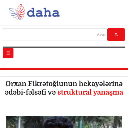
Orxan Fikrətoğlunun hekayələrinə
ədəbi-fəlsəfi və
struktural yanaşma