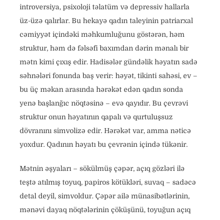
introversiya, psixoloji təlatüm və depressiv hallarla
üz-üzə qalırlar. Bu hekayə qadın taleyinin patriarxal
cəmiyyət içindəki məhkumluğunu göstərən, həm
struktur, həm də fəlsəfi baxımdan dərin mənalı bir
mətn kimi çıxış edir. Hadisələr gündəlik həyatın sadə
səhnələri fonunda baş verir: həyət, tikinti sahəsi, ev –
bu üç məkan arasında hərəkət edən qadın sonda
yenə başlanğıc nöqtəsinə – evə qayıdır. Bu çevrəvi
struktur onun həyatının qapalı və qurtuluşsuz
dövranını simvolizə edir. Hərəkət var, amma nəticə
yoxdur. Qadının həyatı bu çevrənin içində tükənir.
Mətnin əşyaları – sökülmüş çəpər, açıq gözləri ilə
teştə atılmış toyuq, papiros kötükləri, suvaq – sadəcə
detal deyil, simvoldur. Çəpər ailə münasibətlərinin,
mənəvi dayaq nöqtələrinin çöküşünü, toyuğun açıq