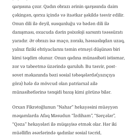
qarşısına çıxır. Qadın obrazı ərinin qarşısında daim
çəkingən, qorxu içində və itaətkar şəkildə təsvir edilir.
Onun dili ilə deyil, susqunluğu və bədən dili ilə
danışması, oxucuda dərin psixoloji sarsıntı təəssüratı
yaradır. Ər obrazı isə maço, zorakı, həssaslıqdan uzaq,
yalnız fiziki ehtiyaclarını təmin etməyi düşünən biri
kimi təqdim olunur. Onun qadına münasibəti istismar,
zor və tabeetmə üzərində qurulub. Bu təsvir, post-
sovet məkanında bəzi sosial təbəqələrdə(yazıçıya
görə) hələ də mövcud olan patriarxal ailə
münasibətlərinə tənqidi baxış kimi görünə bilər.
Orxan Fikrətoğlunun “Nahar” hekayəsini müəyyən
məqamlarda Afaq Məsudun “İzdiham”, “Sərçələr”,
“Qəza” hekayələri ilə müqayisə etmək olar. Hər iki
müəllifin əsərlərində qadınlar sosial təcrid,