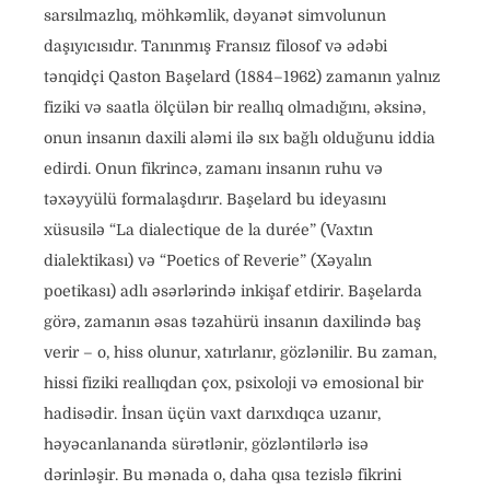
sarsılmazlıq, möhkəmlik, dəyanət simvolunun
daşıyıcısıdır. Tanınmış Fransız filosof və ədəbi
tənqidçi Qaston Başelard (1884–1962) zamanın yalnız
fiziki və saatla ölçülən bir reallıq olmadığını, əksinə,
onun insanın daxili aləmi ilə sıx bağlı olduğunu iddia
edirdi. Onun fikrincə, zamanı insanın ruhu və
təxəyyülü formalaşdırır. Başelard bu ideyasını
xüsusilə “La dialectique de la durée” (Vaxtın
dialektikası) və “Poetics of Reverie” (Xəyalın
poetikası) adlı əsərlərində inkişaf etdirir. Başelarda
görə, zamanın əsas təzahürü insanın daxilində baş
verir – o, hiss olunur, xatırlanır, gözlənilir. Bu zaman,
hissi fiziki reallıqdan çox, psixoloji və emosional bir
hadisədir. İnsan üçün vaxt darıxdıqca uzanır,
həyəcanlananda sürətlənir, gözləntilərlə isə
dərinləşir. Bu mənada o, daha qısa tezislə fikrini