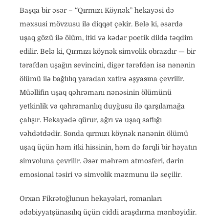
Başqa bir əsər – “Qırmızı Köynək” hekayəsi də
məxsusi mövzusu ilə diqqət çəkir. Belə ki, əsərdə
uşaq gözü ilə ölüm, itki və kədər poetik dildə təqdim
edilir. Belə ki, Qırmızı köynək simvolik obrazdır — bir
tərəfdən uşağın sevincini, digər tərəfdən isə nənənin
ölümü ilə bağlılıq yaradan xatirə əşyasına çevrilir.
Müəllifin uşaq qəhrəmanı nənəsinin ölümünü
yetkinlik və qəhrəmanlıq duyğusu ilə qarşılamağa
çalışır. Hekayədə qürur, ağrı və uşaq saflığı
vəhdətdədir. Sonda qırmızı köynək nənənin ölümü
uşaq üçün həm itki hissinin, həm də fərqli bir həyatın
simvoluna çevrilir. Əsər məhrəm atmosferi, dərin
emosional təsiri və simvolik məzmunu ilə seçilir.
Orxan Fikrətoğlunun hekayələri, romanları
ədəbiyyatşünasılıq üçün ciddi araşdırma mənbəyidir.