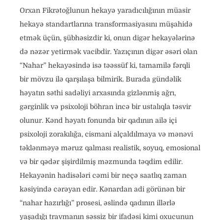
Orxan Fikrətoğlunun hekayə yaradıcılığının müasir
hekayə standartlarına transformasiyasını müşahidə
etmək üçün, şübhəsizdir ki, onun digər hekayələrinə
də nəzər yetirmək vacibdir. Yazıçının digər əsəri olan
“Nahar” hekayəsində isə təəssüf ki, tamamilə fərqli
bir mövzu ilə qarşılaşa bilmirik. Burada gündəlik
həyatın səthi sadəliyi arxasında gizlənmiş ağrı,
gərginlik və psixoloji böhran incə bir ustalıqla təsvir
olunur. Kənd həyatı fonunda bir qadının ailə içi
psixoloji zorakılığa, cismani alçaldılmaya və mənəvi
təklənməyə məruz qalması realistik, soyuq, emosional
və bir qədər şişirdilmiş məzmunda təqdim edilir.
Hekayənin hadisələri cəmi bir neçə saatlıq zaman
kəsiyində cərəyan edir. Kənardan adi görünən bir
“nahar hazırlığı” prosesi, əslində qadının illərlə
yaşadığı travmanın səssiz bir ifadəsi kimi oxucunun