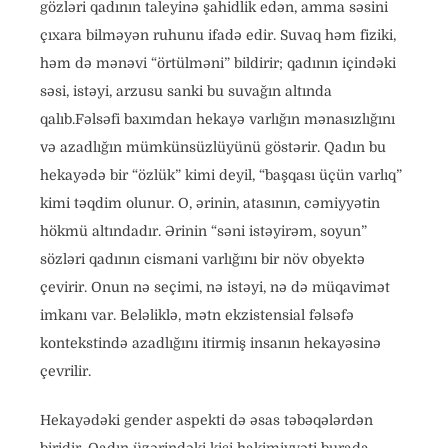
gözləri qadının taleyinə şahidlik edən, amma səsini
çıxara bilməyən ruhunu ifadə edir. Suvaq həm fiziki,
həm də mənəvi “örtülməni” bildirir; qadının içindəki
səsi, istəyi, arzusu sanki bu suvağın altında
qalıb.Fəlsəfi baxımdan hekayə varlığın mənasızlığını
və azadlığın mümkünsüzlüyünü göstərir. Qadın bu
hekayədə bir “özlük” kimi deyil, “başqası üçün varlıq”
kimi təqdim olunur. O, ərinin, atasının, cəmiyyətin
hökmü altındadır. Ərinin “səni istəyirəm, soyun”
sözləri qadının cismani varlığını bir növ obyektə
çevirir. Onun nə seçimi, nə istəyi, nə də müqavimət
imkanı var. Beləliklə, mətn ekzistensial fəlsəfə
kontekstində azadlığını itirmiş insanın hekayəsinə
çevrilir.
Hekayədəki gender aspekti də əsas təbəqələrdən