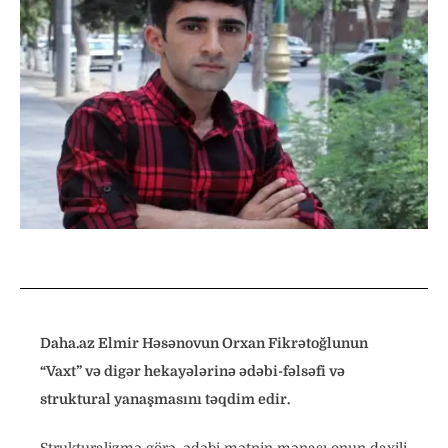
Daha.az Elmir H
əsənovun
Orxan Fikrətoğlunun
“Vaxt” və digər
hekayələri
n
ə ədəbi-fəlsəfi və
struktural yanaşmasını təqdim edir.