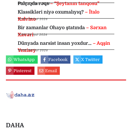
Palçıqda rəqs
– “Şeytanın tanqosu”
09:30
,
1 Avqust 2026
Klassikləri niyə oxumalıyıq?
– İtalo
Kalvino
12:00
,
28 İyul 2026
Bir zamanlar Ohayo ştatında
– Sərxan
Xavəri
11:00
,
26 İyul 2026
Dünyada narsist insan yoxdur…
– Aqşin
Yenisey
10:00
,
26 İyul 2026
WhatsApp
Facebook
X Twitter
Pinterest
Email
DAHA