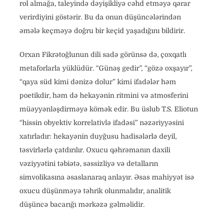
rol almağa, taleyində dəyişikliyə cəhd etməyə qərar
verirdiyini göstərir. Bu da onun düşüncələrindən
əmələ keçməyə doğru bir keçid yaşadığını bildirir.
Orxan Fikrətoğlunun dili sadə görünsə də, çoxqatlı
metaforlarla yüklüdür. “Günəş gedir”, “gözə oxşayır”,
“qaya süd kimi dənizə dolur” kimi ifadələr həm
poetikdir, həm də hekayənin ritmini və atmosferini
müəyyənləşdirməyə kömək edir. Bu üslub T.S. Eliotun
“hissin obyektiv korrelativlə ifadəsi” nəzəriyyəsini
xatırladır: hekayənin duyğusu hadisələrlə deyil,
təsvirlərlə çatdırılır. Oxucu qəhrəmanın daxili
vəziyyətini təbiətə, səssizliyə və detalların
simvolikasına əsaslanaraq anlayır. Əsas mahiyyət isə
oxucu düşünməyə təhrik olunmalıdır, analitik
düşüncə bacarığı mərkəzə gəlməlidir.