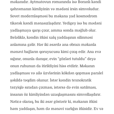
məkanıdır. Aytmatovun romanında isə Boranlı kəndi
qəhrəmanın kimliyinin və mədəni irsin simvoludur.
Sovet modernləşməsi bu məkana yad kosmodrom
tikərək kəndi mənasızlaşdırır. Yedigey isə bu mədəni
yadlaşmaya qarşı çıxır, amma sonda məğlub olur.
Beləliklə, kəndin itkisi xalq yaddaşının silinməsi
anlamına gəlir. Hər iki əsərdə ana obrazı məkanla
mənəvi bağların qoruyucusu kimi çıxış edir. Ana evə
sığınır, onunla danışır, evin “gözləri tutuldu” deyə
onun ruhunun da itirildiyini hiss etdirir. Məkanın
yadlaşması və ailə üzvlərinin kökdən qopması paralel
şəkildə təqdim olunur. İstər kəndin texnokratik
təzyiqlə sıradan çıxması, istərsə də evin satılması,
insanın öz kimliyindən uzaqlaşmasını simvollaşdırır.
Nəticə olaraq, bu iki əsər göstərir ki, məkanın itkisi
həm yaddaşın, həm də mənəvi varlığın itkisidir. Ev və