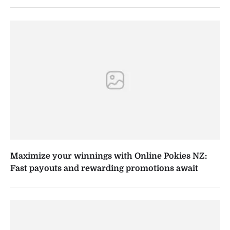
Maximize your winnings with Online Pokies NZ:
Fast payouts and rewarding promotions await