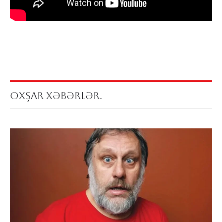
OXŞAR XƏBƏRLƏR.