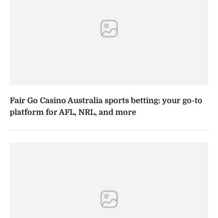
Fair Go Casino Australia sports betting: your go-to
platform for AFL, NRL, and more