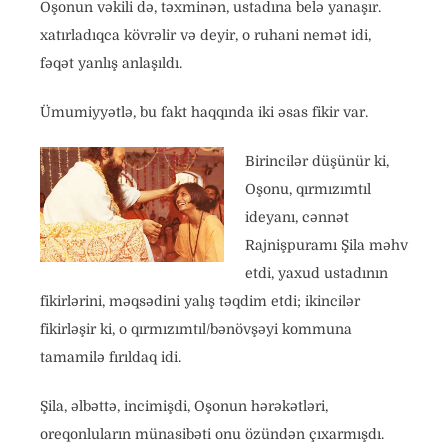
Oşonun vəkili də, təxminən, ustadına belə yanaşır.
xatırladıqca kövrəlir və deyir, o ruhani nemət idi,
fəqət yanlış anlaşıldı.
Ümumiyyətlə, bu fakt haqqında iki əsas fikir var.
Birincilər düşünür ki,
Oşonu, qırmızımtıl
ideyanı, cənnət
Rajnişpuramı Şila məhv
etdi, yaxud ustadının
fikirlərini, məqsədini yalış təqdim etdi; ikincilər
fikirləşir ki, o qırmızımtıl/bənövşəyi kommuna
tamamilə fırıldaq idi.
Şila, əlbəttə, incimişdi, Oşonun hərəkətləri,
oreqonluların münasibəti onu özündən çıxarmışdı.