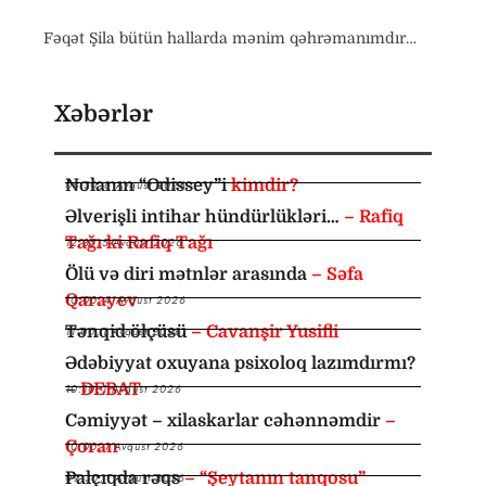
Fəqət Şila bütün hallarda mənim qəhrəmanımdır…
Xəbərlər
Nolanın “Odissey”i
kimdir?
08:30
,
6 Avqust 2026
Əlverişli intihar hündürlükləri…
– Rafiq
Tağı ki Rafiq Tağı
12:35
,
5 Avqust 2026
Ölü və diri mətnlər arasında
– Səfa
Qarayev
10:00
,
4 Avqust 2026
Tənqid ölçüsü
– Cavanşir Yusifli
11:00
,
1 Avqust 2026
Ədəbiyyat oxuyana psixoloq lazımdırmı?
–
DEBAT
10:10
,
1 Avqust 2026
Cəmiyyət – xilaskarlar cəhənnəmdir
–
Çoran
10:00
,
1 Avqust 2026
Palçıqda rəqs
– “Şeytanın tanqosu”
09:30
,
1 Avqust 2026