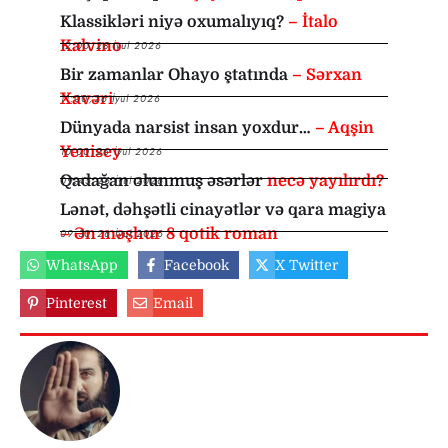
Klassikləri niyə oxumalıyıq?
– İtalo
Kalvino
12:00
,
28 İyul 2026
Bir zamanlar Ohayo ştatında
– Sərxan
Xavəri
11:00
,
26 İyul 2026
Dünyada narsist insan yoxdur…
– Aqşin
Yenisey
10:00
,
26 İyul 2026
Qadağan olunmuş əsərlər
necə yayılırdı?
09:45
,
26 İyul 2026
Lənət, dəhşətli cinayətlər və qara magiya
– Ən məşhur 8 qotik roman
09:30
,
26 İyul 2026
WhatsApp
Facebook
X Twitter
Pinterest
Email