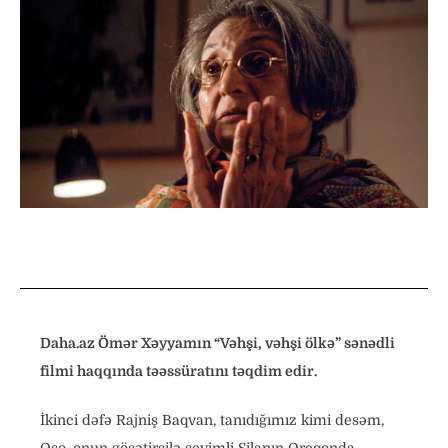
Daha.az Ömər Xəyyamın “Vəhşi, vəhşi ölkə” sənədli
filmi haqqında təəssüratını təqdim edir.
İkinci dəfə Rajniş Baqvan, tanıdığımız kimi desəm,