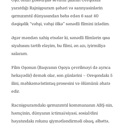
Oşo, onun gösətirşilə sevimli Şilanın Oreqonda
yaratdığı Rajnişpuram şəhəri və sannyasinlərin
qırmızımtıl dünyasından bəhs edən 6 saat 40
dəqiqəlik “vəhşi, vəhşi ölkə” sənədli filmini izlədim.
Əgər məndən xahiş etsələr ki, sənədli filmlərin qısa
siyahısını tərtib eləyim, bu filmi, ən azı, iyirmiliyə
salaram.
Film Oşonun (Baqvanın Oşoya çevrilməyi də ayrıca
hekayədir) demək olar, son günlərini – Oreqondakı 5
ilini, məhkəmə/istintaq prosesini və ölümünü əhatə
edir.
Racnişpuramdakı qırmızımtıl kommunanın ABŞ-nin,
həmçinin, dünyanın ictimai/siyasi, sosial/dini
həyatındakı rolunu qiymətləndirməli olsaq, əlbəttə,