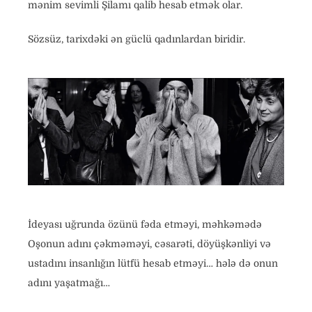
mənim sevimli Şilamı qalib hesab etmək olar.
Sözsüz, tarixdəki ən güclü qadınlardan biridir.
İdeyası uğrunda özünü fəda etməyi, məhkəmədə
Oşonun adını çəkməməyi, cəsarəti, döyüşkənliyi və
ustadını insanlığın lütfü hesab etməyi… hələ də onun
adını yaşatmağı…