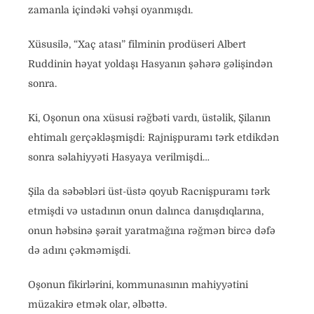
zamanla içindəki vəhşi oyanmışdı.
Xüsusilə, “Xaç atası” filminin prodüseri Albert
Ruddinin həyat yoldaşı Hasyanın şəhərə gəlişindən
sonra.
Ki, Oşonun ona xüsusi rəğbəti vardı, üstəlik, Şilanın
ehtimalı gerçəkləşmişdi: Rajnişpuramı tərk etdikdən
sonra səlahiyyəti Hasyaya verilmişdi…
Şila da səbəbləri üst-üstə qoyub Racnişpuramı tərk
etmişdi və ustadının onun dalınca danışdıqlarına,
onun həbsinə şərait yaratmağına rəğmən bircə dəfə
də adını çəkməmişdi.
Oşonun fikirlərini, kommunasının mahiyyətini
müzakirə etmək olar, əlbəttə.