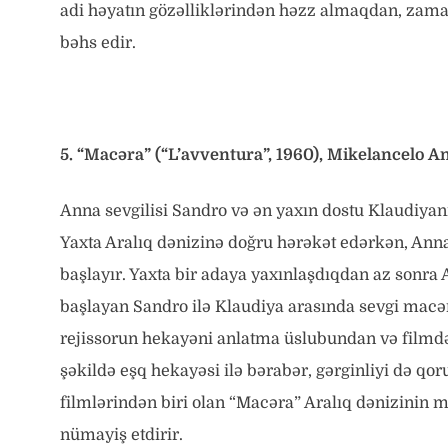
adi həyatın gözəlliklərindən həzz almaqdan, zam
bəhs edir.
5. “Macəra” (“L’avventura”, 1960), Mikelancelo A
Anna sevgilisi Sandro və ən yaxın dostu Klaudiyanı
Yaxta Aralıq dənizinə doğru hərəkət edərkən, Anna 
başlayır. Yaxta bir adaya yaxınlaşdıqdan az sonr
başlayan Sandro ilə Klaudiya arasında sevgi macər
rejissorun hekayəni anlatma üslubundan və filmdə
şəkildə eşq hekayəsi ilə bərabər, gərginliyi də 
filmlərindən biri olan “Macəra” Aralıq dənizinin m
nümayiş etdirir.