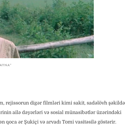
“AYNA”
m, rejissorun digər filmləri kimi sakit, sadəlövh şəkildə
inin ailə dəyərləri və sosial münasibətlər üzərindəki
ən qoca ər Şukiçi və arvadı Tomi vasitəsilə göstərir.