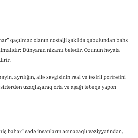
har” qaçılmaz olanın nostalji şəkildə qəbulundan bəhs
yrılmalıdır; Dünyanın nizamı belədir. Ozunun həyata
irir.
n, ayrılığın, ailə sevgisinin real və təsirli portretini
təsirlərdən uzaqlaşaraq orta və aşağı təbəqə yapon
ş bahar” sadə insanların acınacaqlı vəziyyətindən,