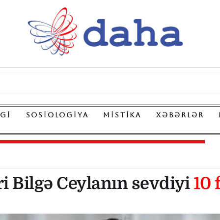
LGI
SOSIOLOGIYA
MISTIKA
XƏBƏRLƏR
i Bilgə Ceylanın sevdiyi
10 