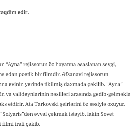
təqdim edir.
lan “Ayna” rejissorun öz həyatına əsaslanan sevgi,
s edən poetik bir filmdir. Əfsanəvi rejissorun
köhnə evinin yerində tikilmiş daxmada çəkilib. “Ayna”
nün və valideynlərinin nəsilləri arasında gedib-gəlməklə
 etdirir. Ata Tarkovski şeirlərini öz səsiylə oxuyur.
i “Solyaris”dən əvvəl çəkmək istəyib, lakin Sovet
filmi irəli çəkib.