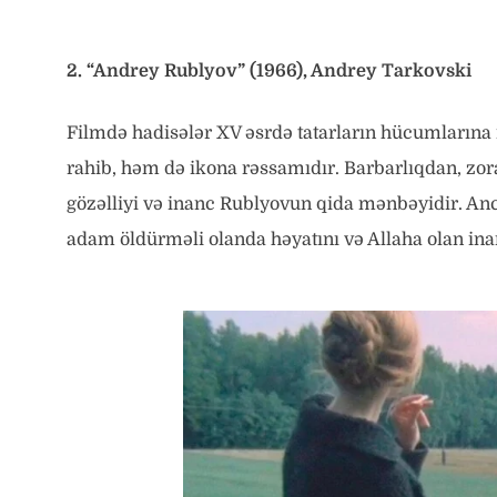
2. “Andrey Rublyov” (1966), Andrey Tarkovski
Filmdə hadisələr XV əsrdə tatarların hücumların
rahib, həm də ikona rəssamıdır. Barbarlıqdan, zor
gözəlliyi və inanc Rublyovun qida mənbəyidir. An
adam öldürməli olanda həyatını və Allaha olan ina