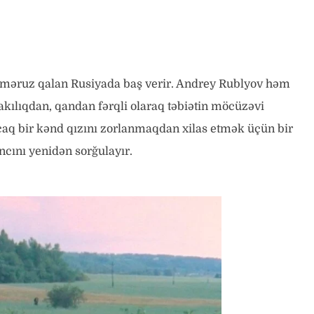
a məruz qalan Rusiyada baş verir. Andrey Rublyov həm
akılıqdan, qandan fərqli olaraq təbiətin möcüzəvi
caq bir kənd qızını zorlanmaqdan xilas etmək üçün bir
ncını yenidən sorğulayır.