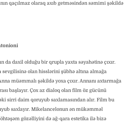
anın qaçılmaz olaraq axıb getməsindən səmimi şəkildə
ntonioni
n da daxil olduğu bir qrupla yaxta səyahətinə çıxır.
sevgilisinə olan hisslərini şübhə altına almağa
a Anna müəmmalı şəkildə yoxa çıxır. Annanı axtarmağa
ası başlayır. Çox az dialoq olan film öz gücünü
ki sirri daim qoruyub saxlamasından alır. Film bu
qoruyub saxlayır. Mikelancelonun ən mükəmməl
öhtəşəm gözəlliyini də ağ-qara estetika ilə bizə