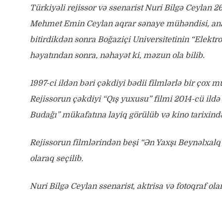
Türkiyəli rejissor və ssenarist Nuri Bilgə Ceylan 2
Mehmet Emin Ceylan aqrar sənaye mühəndisi, ana
bitirdikdən sonra Boğaziçi Universitetinin “Elektrot
həyatından sonra, nəhayət ki, məzun ola bilib.
1997-ci ildən bəri çəkdiyi bədii filmlərlə bir çox
Rejissorun çəkdiyi “Qış yuxusu” filmi 2014-cü ild
Budağı” mükafatına layiq görülüb və kino tarixində
Rejissorun filmlərindən beşi “Ən Yaxşı Beynəlxa
olaraq seçilib.
Nuri Bilgə Ceylan ssenarist, aktrisa və fotoqraf ola