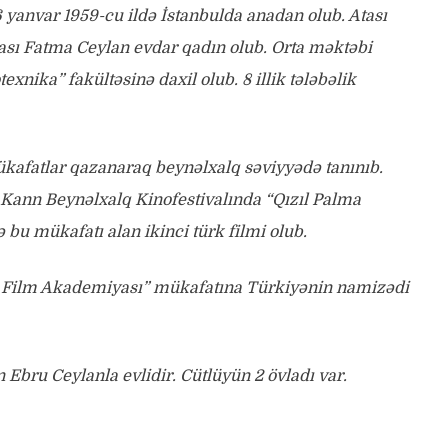
6 yanvar 1959-cu ildə İstanbulda anadan olub. Atası
sı Fatma Ceylan evdar qadın olub. Orta məktəbi
exnika” fakültəsinə daxil olub. 8 illik tələbəlik
 mükafatlar qazanaraq beynəlxalq səviyyədə tanınıb.
ə Kann Beynəlxalq Kinofestivalında “Qızıl Palma
 bu mükafatı alan ikinci türk filmi olub.
lq Film Akademiyası” mükafatına Türkiyənin namizədi
n Ebru Ceylanla evlidir. Cütlüyün 2 övladı var.