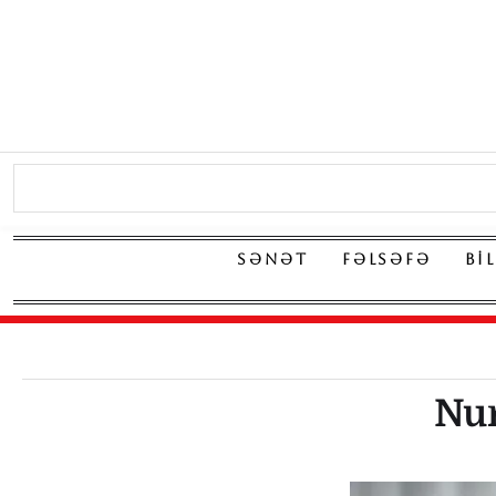
SƏNƏT
FƏLSƏFƏ
BI
Nur