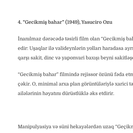
4. “Gecikmiş bahar” (1949), Yasuciro Ozu
İnanılmaz dərəcədə təsirli film olan “Gecikmiş ba
edir: Uşaqlar ilə valideynlərin yolları haradasa a
qarşı sakit, dinc və yaponvari baxışı beyni sakitləşd
“Gecikmiş bahar” filmində rejissor özünü fəda etməyi
çəkir. O, minimal arxa plan görüntüləriylə xarici 
ailələrinin həyatını dürüstlüklə əks etdirir.
Manipulyasiya və süni hekayələrdən uzaq “Geçikmi