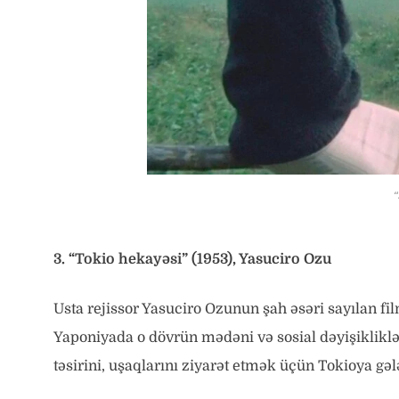
3. “Tokio hekayəsi” (1953), Yasuciro Ozu
Usta rejissor Yasuciro Ozunun şah əsəri sayılan fil
Yaponiyada o dövrün mədəni və sosial dəyişikliklər
təsirini, uşaqlarını ziyarət etmək üçün Tokioya gəl