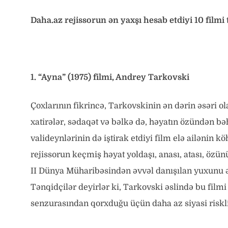
Daha.az rejissorun ən yaxşı hesab etdiyi 10 filmi 
1. “Ayna” (1975) filmi, Andrey Tarkovski
Çoxlarının fikrincə, Tarkovskinin ən dərin əsəri o
xatirələr, sədaqət və bəlkə də, həyatın özündən bəh
valideynlərinin də iştirak etdiyi film elə ailənin 
rejissorun keçmiş həyat yoldaşı, anası, atası, özü
II Dünya Müharibəsindən əvvəl danışılan yuxunu əks
Tənqidçilər deyirlər ki, Tarkovski əslində bu film
senzurasından qorxduğu üçün daha az siyasi riskli 