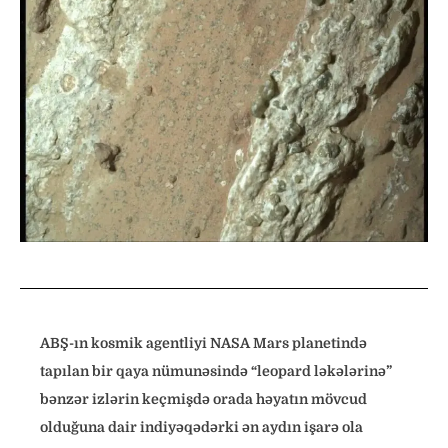
ABŞ-ın kosmik agentliyi NASA Mars planetində
tapılan bir qaya nümunəsində “leopard ləkələrinə”
bənzər izlərin keçmişdə orada həyatın mövcud
olduğuna dair indiyəqədərki ən aydın işarə ola