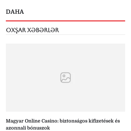
DAHA
OXŞAR XƏBƏRLƏR
Magyar Online Casino: biztonságos kifizetések és
azonnali bónuszok