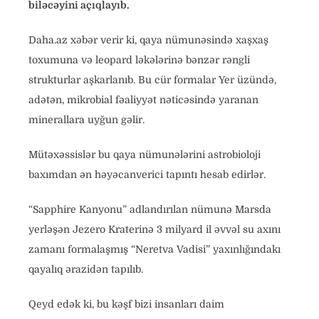
biləcəyini açıqlayıb.
Daha.az xəbər verir ki, qaya nümunəsində xaşxaş
toxumuna və leopard ləkələrinə bənzər rəngli
strukturlar aşkarlanıb. Bu cür formalar Yer üzündə,
adətən, mikrobial fəaliyyət nəticəsində yaranan
minerallara uyğun gəlir.
Mütəxəssislər bu qaya nümunələrini astrobioloji
baxımdan ən həyəcanverici tapıntı hesab edirlər.
“Sapphire Kanyonu” adlandırılan nümunə Marsda
yerləşən Jezero Kraterinə 3 milyard il əvvəl su axını
zamanı formalaşmış “Neretva Vadisi” yaxınlığındakı
qayalıq ərazidən tapılıb.
Qeyd edək ki, bu kəşf bizi insanları daim