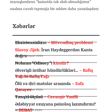
maraqlandıran “kainatda tək olub-olmadığımız”
sualına cavab tapmağa bir addım daha yaxınlaşdırır.
Xəbərlər
Ekzistensializm
– Mövcudluq problemi
10:35
,
7 Avqust 2026
Slavoy Jijek:
İran Haydeggerdən Kanta
doğru
09:00
,
7 Avqust 2026
Nolanın “Odissey”i
kimdir?
08:30
,
6 Avqust 2026
Əlverişli intihar hündürlükləri…
– Rafiq
Tağı ki Rafiq Tağı
12:35
,
5 Avqust 2026
Ölü və diri mətnlər arasında
– Səfa
Qarayev
10:00
,
4 Avqust 2026
Tənqid ölçüsü
– Cavanşir Yusifli
11:00
,
1 Avqust 2026
Ədəbiyyat oxuyana psixoloq lazımdırmı?
–
DEBAT
10:10
,
1 Avqust 2026