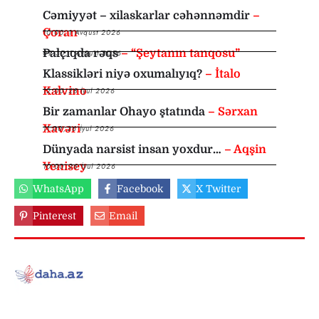
Cəmiyyət – xilaskarlar cəhənnəmdir
–
Çoran
10:00
,
1 Avqust 2026
Palçıqda rəqs
– “Şeytanın tanqosu”
09:30
,
1 Avqust 2026
Klassikləri niyə oxumalıyıq?
– İtalo
Kalvino
12:00
,
28 İyul 2026
Bir zamanlar Ohayo ştatında
– Sərxan
Xavəri
11:00
,
26 İyul 2026
Dünyada narsist insan yoxdur…
– Aqşin
Yenisey
10:00
,
26 İyul 2026
WhatsApp
Facebook
X Twitter
Pinterest
Email