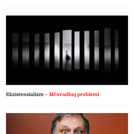
Ekzistensializm
– Mövcudluq problemi