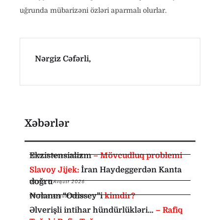
uğrunda mübarizəni özləri aparmalı olurlar.
Nərgiz Cəfərli,
Xəbərlər
Ekzistensializm
– Mövcudluq problemi
10:35
,
7 Avqust 2026
Slavoy Jijek:
İran Haydeggerdən Kanta
doğru
09:00
,
7 Avqust 2026
Nolanın “Odissey”i
kimdir?
08:30
,
6 Avqust 2026
Əlverişli intihar hündürlükləri…
– Rafiq