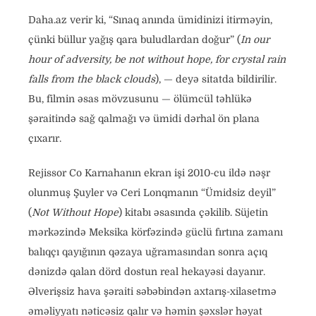
Daha.az verir ki, “Sınaq anında ümidinizi itirməyin,
çünki büllur yağış qara buludlardan doğur” (
In our
hour of adversity, be not without hope, for crystal rain
falls from the black clouds
), — deyə sitatda bildirilir.
Bu, filmin əsas mövzusunu — ölümcül təhlükə
şəraitində sağ qalmağı və ümidi dərhal ön plana
çıxarır.
Rejissor Co Karnahanın ekran işi 2010-cu ildə nəşr
olunmuş Şuyler və Ceri Lonqmanın “Ümidsiz deyil”
(
Not Without Hope
) kitabı əsasında çəkilib. Süjetin
mərkəzində Meksika körfəzində güclü fırtına zamanı
balıqçı qayığının qəzaya uğramasından sonra açıq
dənizdə qalan dörd dostun real hekayəsi dayanır.
Əlverişsiz hava şəraiti səbəbindən axtarış-xilasetmə
əməliyyatı nəticəsiz qalır və həmin şəxslər həyat