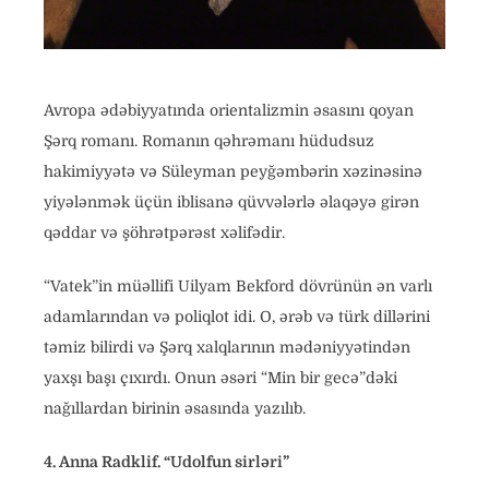
Avropa ədəbiyyatında orientalizmin əsasını qoyan
Şərq romanı. Romanın qəhrəmanı hüdudsuz
hakimiyyətə və Süleyman peyğəmbərin xəzinəsinə
yiyələnmək üçün iblisanə qüvvələrlə əlaqəyə girən
qəddar və şöhrətpərəst xəlifədir.
“Vatek”in müəllifi Uilyam Bekford dövrünün ən varlı
adamlarından və poliqlot idi. O, ərəb və türk dillərini
təmiz bilirdi və Şərq xalqlarının mədəniyyətindən
yaxşı başı çıxırdı. Onun əsəri “Min bir gecə”dəki
nağıllardan birinin əsasında yazılıb.
4. Anna Radklif. “Udolfun sirləri”