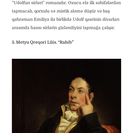
“Udolfun sirləri” romanıdır. Oxucu elə ilk səhifələrdən
tapmacalı, qorxulu və mistik aləmə düşür və baş
qəhrəman Emiliya ilə birlikdə Udolf qəsrinin divarları
arasında hansı sirlərin gizləndiyini tapmağa çalışır.
5. Metyu Qreqori Lüis. “Rahib”