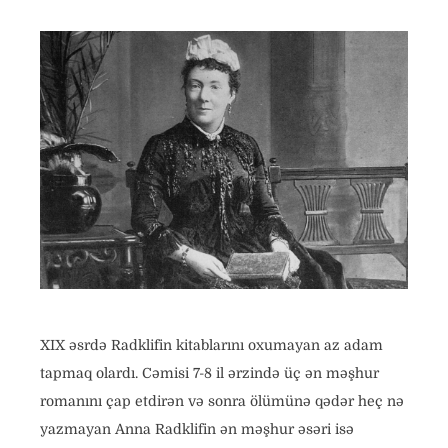
XIX əsrdə Radklifin kitablarını oxumayan az adam
tapmaq olardı. Cəmisi 7-8 il ərzində üç ən məşhur
romanını çap etdirən və sonra ölümünə qədər heç nə
yazmayan Anna Radklifin ən məşhur əsəri isə