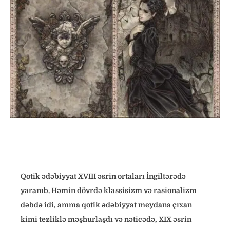
Qotik ədəbiyyat XVIII əsrin ortaları İngiltərədə
yaranıb. Həmin dövrdə klassisizm və rasionalizm
dəbdə idi, amma qotik ədəbiyyat meydana çıxan
kimi tezliklə məşhurlaşdı və nəticədə, XIX əsrin