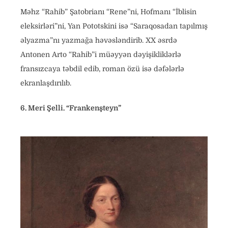
Məhz “Rahib” Şatobrianı “Rene”ni, Hofmanı “İblisin
eleksirləri”ni, Yan Pototskini isə “Saraqosadan tapılmış
əlyazma”nı yazmağa həvəsləndirib. XX əsrdə
Antonen Arto “Rahib”i müəyyən dəyişikliklərlə
fransızcaya təbdil edib, roman özü isə dəfələrlə
ekranlaşdırılıb.
6. Meri Şelli. “Frankenşteyn”