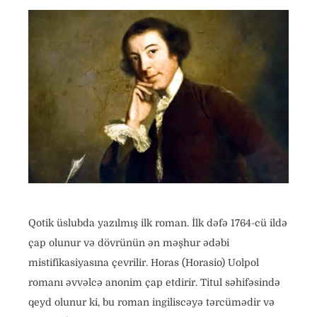
Qotik üslubda yazılmış ilk roman. İlk dəfə 1764-cü ildə
çap olunur və dövrünün ən məşhur ədəbi
mistifikasiyasına çevrilir. Horas (Horasio) Uolpol
romanı əvvəlcə anonim çap etdirir. Titul səhifəsində
qeyd olunur ki, bu roman ingiliscəyə tərcümədir və