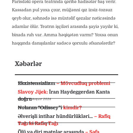
Parisdəki opera teatrında qəribə hadisələr baş verir.
Kassadan pul yoxa çıxır, müğənni qız izsiz-tozsuz
qeyb olur, səhnədə isə müxtəlif qəzalar nəticəsində
adamlar ölür. Teatrın işçiləri arasında şayiə yayılır ki,
binada ruh var. Amma həqiqətən varmı? Yoxsa onun
haqqında danışılanlar sadəcə qorxulu əfsanələrdir?
Xəbərlər
Ekzistensializm
– Mövcudluq problemi
10:35
,
7 Avqust 2026
Slavoy Jijek:
İran Haydeggerdən Kanta
doğru
09:00
,
7 Avqust 2026
Nolanın “Odissey”i
kimdir?
08:30
,
6 Avqust 2026
Əlverişli intihar hündürlükləri…
– Rafiq
Tağı ki Rafiq Tağı
12:35
,
5 Avqust 2026
Ölü və diri mətnlər arasında
– Səfa