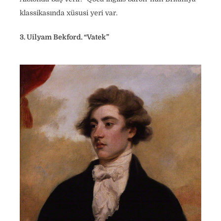
klassikasında xüsusi yeri var.
3. Uilyam Bekford. “Vatek”