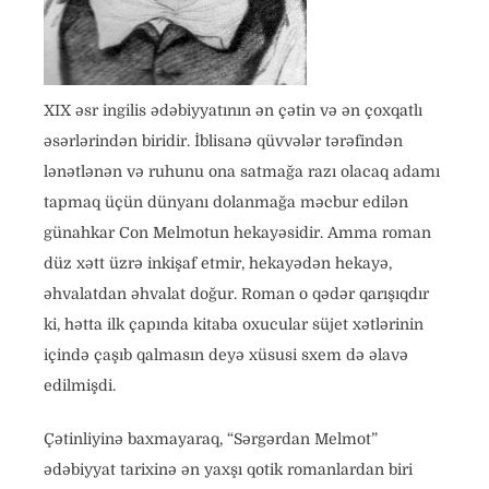
XIX əsr ingilis ədəbiyyatının ən çətin və ən çoxqatlı
əsərlərindən biridir. İblisanə qüvvələr tərəfindən
lənətlənən və ruhunu ona satmağa razı olacaq adamı
tapmaq üçün dünyanı dolanmağa məcbur edilən
günahkar Con Melmotun hekayəsidir. Amma roman
düz xətt üzrə inkişaf etmir, hekayədən hekayə,
əhvalatdan əhvalat doğur. Roman o qədər qarışıqdır
ki, hətta ilk çapında kitaba oxucular süjet xətlərinin
içində çaşıb qalmasın deyə xüsusi sxem də əlavə
edilmişdi.
Çətinliyinə baxmayaraq, “Sərgərdan Melmot”
ədəbiyyat tarixinə ən yaxşı qotik romanlardan biri