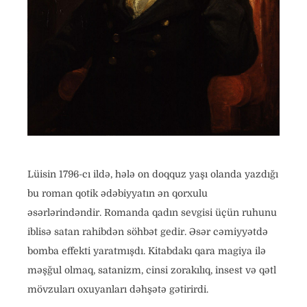
Lüisin 1796-cı ildə, hələ on doqquz yaşı olanda yazdığı
bu roman qotik ədəbiyyatın ən qorxulu
əsərlərindəndir. Romanda qadın sevgisi üçün ruhunu
iblisə satan rahibdən söhbət gedir. Əsər cəmiyyətdə
bomba effekti yaratmışdı. Kitabdakı qara magiya ilə
məşğul olmaq, satanizm, cinsi zorakılıq, insest və qətl
mövzuları oxuyanları dəhşətə gətirirdi.