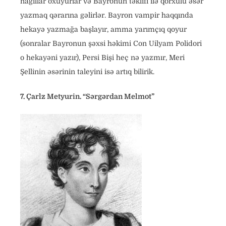
nağıllar oxuyurlar və Bayronun təklifi ilə qorxulu əsər
yazmaq qərarına gəlirlər. Bayron vampir haqqında
hekayə yazmağa başlayır, amma yarımçıq qoyur
(sonralar Bayronun şəxsi həkimi Con Uilyam Polidori
o hekayəni yazır), Persi Bişi heç nə yazmır, Meri
Şellinin əsərinin taleyini isə artıq bilirik.
7. Çarlz Metyurin. “Sərgərdan Melmot”