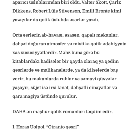
aparıcı üslublarından biri oldu. Valter Skott, Çarlz
Dikkens, Robert Lüis Stivenson, Emili Bronte kimi
yazıçılar da qotik üslubda əsərlər yazdı.
Orta əsrlərin ab-havası, əsasən, qapalı məkanlar,
dəhşət doğuran atmosfer və mistika qotik ədəbiyyata
xas xüsusiyyətlərdir. Məhz buna görə bu
kitablardakı hadisələr bir qayda olaraq ya qədim
qəsrlərdə və malikanələrdə, ya da kilsələrdə baş
verir, bu məkanlarda ruhlar və səmavi qüvvələr
yaşayır, süjet isə irsi lənət, dəhşətli cinayətlər və
qara magiya üstündə qurulur.
DAHA ən məşhur qotik romanları təqdim edir.
1. Horas Uolpol. “Otranto qəsri”