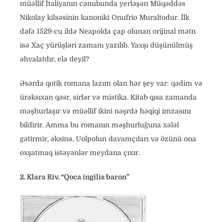
müəllif İtaliyanın cənubunda yerləşən Müqəddəs
Nikolay kilsəsinin kanoniki Onufrio Muraltodur. İlk
dəfə 1529-cu ildə Neapolda çap olunan orijinal mətn
isə Xaç yürüşləri zamanı yazılıb. Yaxşı düşünülmüş
əhvalatdır, elə deyil?
Əsərdə qotik romana lazım olan hər şey var: qədim və
ürəksıxan qəsr, sirlər və mistika. Kitab qısa zamanda
məşhurlaşır və müəllif ikini nəşrdə həqiqi imzasını
bildirir. Amma bu romanın məşhurluğuna xələl
gətirmir, əksinə, Uolpolun davamçıları və özünü ona
oxşatmaq istəyənlər meydana çıxır.
2. Klara Riv. “Qoca ingilis baron”