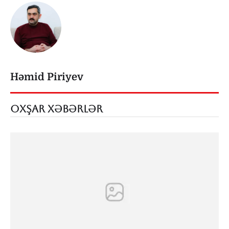
Həmid Piriyev
OXŞAR XƏBƏRLƏR