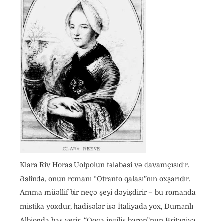
Klara Riv Horas Uolpolun tələbəsi və davamçısıdır.
Əslində, onun romanı “Otranto qalası”nın oxşarıdır.
Amma müəllif bir neçə şeyi dəyişdirir – bu romanda
mistika yoxdur, hadisələr isə İtaliyada yox, Dumanlı
Albionda baş verir. “Qoca ingilis baron”nun Britaniya