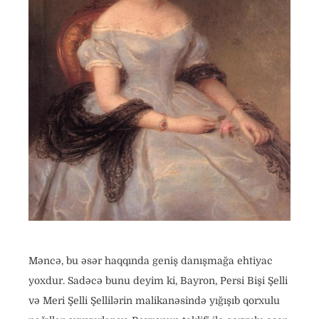
Məncə, bu əsər haqqında geniş danışmağa ehtiyac
yoxdur. Sadəcə bunu deyim ki, Bayron, Persi Bişi Şelli
və Meri Şelli Şellilərin malikanəsində yığışıb qorxulu