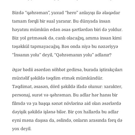
Bizdə “qəhrəman”, yaxud “hero” anlayışı ilə əlaqədar
tamam fərqli bir sual yaranır. Bu dünyada insan
həyatını mümkün edən əsas şərtlərdən biri də yoldur.
Biz yol getməsək də, canlı olacağıq, amma insan kimi
təşəkkül tapmayacağıq. Bəs onda niyə bu nəzəriyyə
“İnsanın yolu” deyil, “Qəhrəmanın yolu” adlanır?
Əgər bədii əsərdən söhbət gedirsə, burada iştirakçıları
müxtəlif şəkildə təqdim etmək mümkündür.
Təqdimat, əsasən, dörd şəkildə ifadə olunur: xarakter,
personaj, surət və qəhrəman. Bu adlar hər hansı bir
filmdə və ya başqa sənət növlərinə aid olan əsərlərdə
dəyişik şəkildə işlənə bilər. Bir çox hallarda bu adlar
eyni məna daşısa da, əslində, onların arasında fərq də
yox deyil.