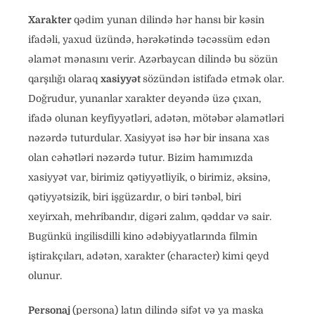
Xarakter
qədim yunan dilində hər hansı bir kəsin
ifadəli, yaxud üzündə, hərəkətində təcəssüm edən
əlamət mənasını verir. Azərbaycan dilində bu sözün
qarşılığı olaraq
xasiyyət
sözündən istifadə etmək olar.
Doğrudur, yunanlar xarakter deyəndə üzə çıxan,
ifadə olunan keyfiyyətləri, adətən, mötəbər əlamətləri
nəzərdə tuturdular. Xasiyyət isə hər bir insana xas
olan cəhətləri nəzərdə tutur. Bizim hamımızda
xasiyyət var, birimiz qətiyyətliyik, o birimiz, əksinə,
qətiyyətsizik, biri işgüzardır, o biri tənbəl, biri
xeyirxah, mehribandır, digəri zalım, qəddar və sair.
Bugünkü ingilisdilli kino ədəbiyyatlarında filmin
iştirakçıları, adətən, xarakter (character) kimi qeyd
olunur.
Personaj
(persona) latın dilində sifət və ya maska