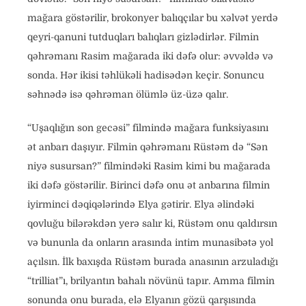
mağara göstərilir, brokonyer balıqçılar bu xəlvət yerdə
qeyri-qanuni tutduqları balıqları gizlədirlər. Filmin
qəhrəmanı Rasim mağarada iki dəfə olur: əvvəldə və
sonda. Hər ikisi təhlükəli hadisədən keçir. Sonuncu
səhnədə isə qəhrəman ölümlə üz-üzə qalır.
“Uşaqlığın son gecəsi” filmində mağara funksiyasını
ət anbarı daşıyır. Filmin qəhrəmanı Rüstəm də “Sən
niyə susursan?” filmindəki Rasim kimi bu mağarada
iki dəfə göstərilir. Birinci dəfə onu ət anbarına filmin
iyirminci dəqiqələrində Elya gətirir. Elya əlindəki
qovluğu bilərəkdən yerə salır ki, Rüstəm onu qaldırsın
və bununla da onların arasında intim munasibətə yol
açılsın. İlk baxışda Rüstəm burada anasının arzuladığı
“trilliat”ı, brilyantın bahalı növünü tapır. Amma filmin
sonunda onu burada, elə Elyanın gözü qarşısında