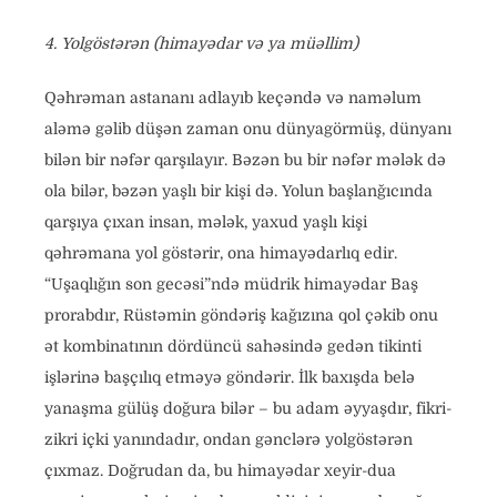
4. Yolgöstərən (himayədar və ya müəllim)
Qəhrəman astananı adlayıb keçəndə və naməlum
aləmə gəlib düşən zaman onu dünyagörmüş, dünyanı
bilən bir nəfər qarşılayır. Bəzən bu bir nəfər mələk də
ola bilər, bəzən yaşlı bir kişi də. Yolun başlanğıcında
qarşıya çıxan insan, mələk, yaxud yaşlı kişi
qəhrəmana yol göstərir, ona himayədarlıq edir.
“Uşaqlığın son gecəsi”ndə müdrik himayədar Baş
prorabdır, Rüstəmin göndəriş kağızına qol çəkib onu
ət kombinatının dördüncü sahəsində gedən tikinti
işlərinə başçılıq etməyə göndərir. İlk baxışda belə
yanaşma gülüş doğura bilər – bu adam əyyaşdır, fikri-
zikri içki yanındadır, ondan gənclərə yolgöstərən
çıxmaz. Doğrudan da, bu himayədar xeyir-dua