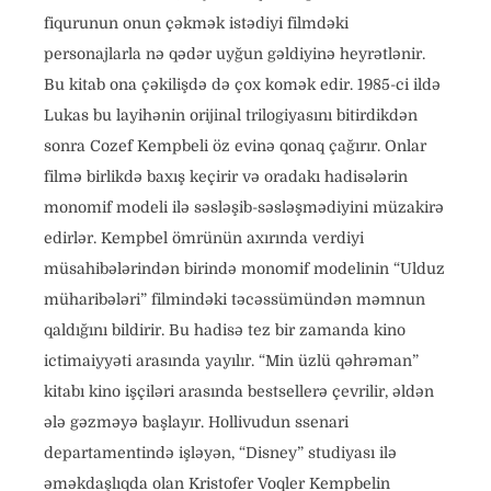
fiqurunun onun çəkmək istədiyi filmdəki
personajlarla nə qədər uyğun gəldiyinə heyrətlənir.
Bu kitab ona çəkilişdə də çox komək edir. 1985-ci ildə
Lukas bu layihənin orijinal trilogiyasını bitirdikdən
sonra Cozef Kempbeli öz evinə qonaq çağırır. Onlar
filmə birlikdə baxış keçirir və oradakı hadisələrin
monomif modeli ilə səsləşib-səsləşmədiyini müzakirə
edirlər. Kempbel ömrünün axırında verdiyi
müsahibələrindən birində monomif modelinin “Ulduz
müharibələri” filmindəki təcəssümündən məmnun
qaldığını bildirir. Bu hadisə tez bir zamanda kino
ictimaiyyəti arasında yayılır. “Min üzlü qəhrəman”
kitabı kino işçiləri arasında bestsellerə çevrilir, əldən
ələ gəzməyə başlayır. Hollivudun ssenari
departamentində işləyən, “Disney” studiyası ilə
əməkdaşlıqda olan Kristofer Voqler Kempbelin