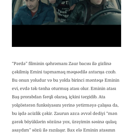
“Pərdə” filminin qəhrəmanı Zaur bacısı ilə gizlinə
çəkilmiş Emini tapmamaq məqsədilə axtarışa cıxıb.
Bu onun yoludur və bu yolda birinci məntəqə Eminin
evi, evdə tək-tənha oturmuş atası olur. Eminin atası
Baş prorabdan fərqli olaraq, içkini tərgidib. Ata
yolgöstərən funksiyasını yerinə yetirməyə çalışsa da,
bu işdə acizlik çəkir. Zaurun azca əvvəl dediyi “mən
gərək böyüklərin sözünə yox, ürəyimin səsinə qulaq
asaydım” sözü ilə razılaşır. Bax elə Eminin atasının