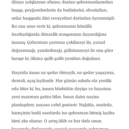
dünya xalqlarının əfsanə, dastan qəhrəmanlarından
başqa, peyğəmbərlərin də hədislərini, əhvalatları,
onlar haqqında dini rəvayətləri dərindən öyrənmişdi.
Bu ona əsas verir ki, qəhrəmanın könüllü
itaətkarlığında ölməzlik məqamının dayandığına
inanaq. Qəhrəman çarmıxa çəkilməyi ilə, yaxud
doğranmağı, yandırılmağı, güllələnməyi ilə ona görə
barışır ki, ölümə qalib gəlib yenidən doğulsun.
Həyatda insan nə qədər ölməyib, nə qədər yaşayırsa,
deməli, açıq layihədir. Hər günün sabahı elə yenilik
edə bilər ki, bu, insanı büsbütün dəyişə və həyatına
yeni məzmun gətirə bilər. İnsan daim nəyisə
planlaşdırır, nəyəsə cəhd gostərir. Nağılda, əsatirdə,
həmçinin bədii əsərlərdə isə qəhrəman bitmiş layihə
kimi əks olunur. O artıq ölüb və hər dəfə onun