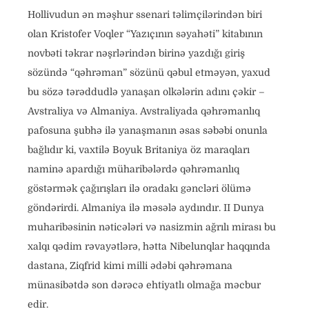
Hollivudun ən məşhur ssenari təlimçilərindən biri
olan Kristofer Voqler “Yazıçının səyahəti” kitabının
novbəti təkrar nəşrlərindən birinə yazdığı giriş
sözündə “qəhrəman” sözünü qəbul etməyən, yaxud
bu sözə tərəddudlə yanaşan olkələrin adını çəkir –
Avstraliya və Almaniya. Avstraliyada qəhrəmanlıq
pafosuna şubhə ilə yanaşmanın əsas səbəbi onunla
bağlıdır ki, vaxtilə Boyuk Britaniya öz maraqları
naminə apardığı müharibələrdə qəhrəmanlıq
göstərmək çağırışları ilə oradakı gəncləri ölümə
göndərirdi. Almaniya ilə məsələ aydındır. II Dunya
muharibəsinin nəticələri və nasizmin ağrılı mirası bu
xalqı qədim rəvayətlərə, hətta Nibelunqlar haqqında
dastana, Ziqfrid kimi milli ədəbi qəhrəmana
münasibətdə son dərəcə ehtiyatlı olmağa məcbur
edir.