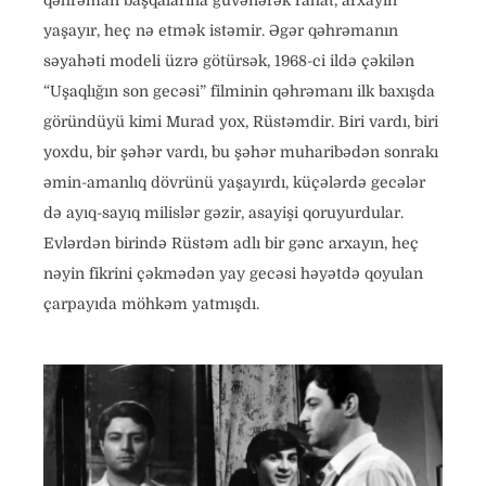
qəhrəman başqalarına güvənərək rahat, arxayın
yaşayır, heç nə etmək istəmir. Əgər qəhrəmanın
səyahəti modeli üzrə götürsək, 1968-ci ildə çəkilən
“Uşaqlığın son gecəsi” filminin qəhrəmanı ilk baxışda
göründüyü kimi Murad yox, Rüstəmdir. Biri vardı, biri
yoxdu, bir şəhər vardı, bu şəhər muharibədən sonrakı
əmin-amanlıq dövrünü yaşayırdı, küçələrdə gecələr
də ayıq-sayıq milislər gəzir, asayişi qoruyurdular.
Evlərdən birində Rüstəm adlı bir gənc arxayın, heç
nəyin fikrini çəkmədən yay gecəsi həyətdə qoyulan
çarpayıda möhkəm yatmışdı.