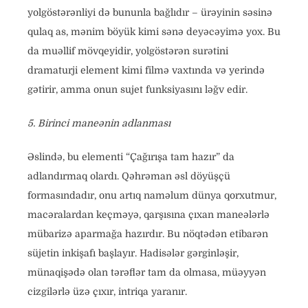
yolgöstərənliyi də bununla bağlıdır – ürəyinin səsinə
qulaq as, mənim böyük kimi sənə deyəcəyimə yox. Bu
da muəllif mövqeyidir, yolgöstərən surətini
dramaturji element kimi filmə vaxtında və yerində
gətirir, amma onun sujet funksiyasını ləğv edir.
5. Birinci maneənin adlanması
Əslində, bu elementi “Çağırışa tam hazır” da
adlandırmaq olardı. Qəhrəman əsl döyüşçü
formasındadır, onu artıq naməlum dünya qorxutmur,
macəralardan keçməyə, qarşısına çıxan maneələrlə
mübarizə aparmağa hazırdır. Bu nöqtədən etibarən
süjetin inkişafı başlayır. Hadisələr gərginləşir,
münaqişədə olan tərəflər tam da olmasa, müəyyən
cizgilərlə üzə çıxır, intriqa yaranır.