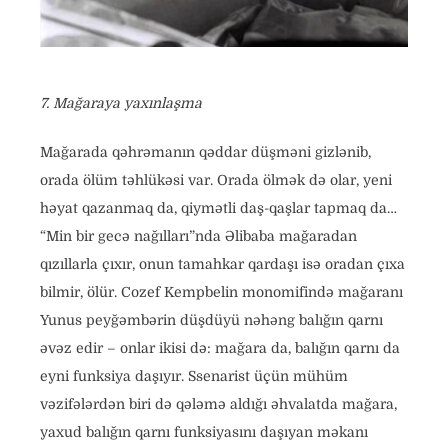
7. Mağaraya yaxınlaşma
Mağarada qəhrəmanın qəddar düşməni gizlənib,
orada ölüm təhlükəsi var. Orada ölmək də olar, yeni
həyat qazanmaq da, qiymətli daş-qaşlar tapmaq da…
“Min bir gecə nağılları”nda Əlibaba mağaradan
qızıllarla çıxır, onun tamahkar qardaşı isə oradan çıxa
bilmir, ölür. Cozef Kempbelin monomifində mağaranı
Yunus peyğəmbərin düşdüyü nəhəng balığın qarnı
əvəz edir – onlar ikisi də: mağara da, balığın qarnı da
eyni funksiya daşıyır. Ssenarist üçün mühüm
vəzifələrdən biri də qələmə aldığı əhvalatda mağara,
yaxud balığın qarnı funksiyasını daşıyan məkanı