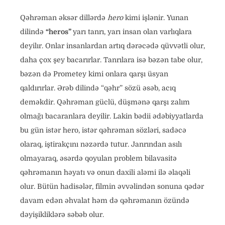
Qəhrəman əksər dillərdə
hero
kimi işlənir. Yunan
dilində
“heros”
yarı tanrı, yarı insan olan varlıqlara
deyilır. Onlar insanlardan artıq dərəcədə qüvvətli olur,
daha çox şey bacarırlar. Tanrılara isə bəzən tabe olur,
bəzən də Prometey kimi onlara qarşı üsyan
qaldırırlar. Ərəb dilində “qəhr” sözü əsəb, acıq
deməkdir. Qəhrəman güclü, düşmənə qarşı zalım
olmağı bacaranlara deyilir. Lakin bədii ədəbiyyatlarda
bu gün istər hero, istər qəhrəman sözləri, sadəcə
olaraq, iştirakçını nəzərdə tutur. Janrından asılı
olmayaraq, əsərdə qoyulan problem bilavasitə
qəhrəmanın həyatı və onun daxili aləmi ilə əlaqəli
olur. Bütün hadisələr, filmin əvvəlindən sonuna qədər
davam edən əhvalat həm də qəhrəmanın özündə
dəyişikliklərə səbəb olur.