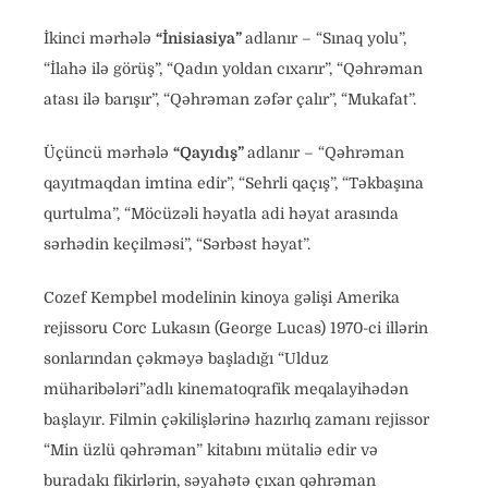
İkinci mərhələ
“İnisiasiya”
adlanır – “Sınaq yolu”,
“İlahə ilə görüş”, “Qadın yoldan cıxarır”, “Qəhrəman
atası ilə barışır”, “Qəhrəman zəfər çalır”, “Mukafat”.
Üçüncü mərhələ
“Qayıdış”
adlanır – “Qəhrəman
qayıtmaqdan imtina edir”, “Sehrli qaçış”, “Təkbaşına
qurtulma”, “Möcüzəli həyatla adi həyat arasında
sərhədin keçilməsi”, “Sərbəst həyat”.
Cozef Kempbel modelinin kinoya gəlişi Amerika
rejissoru Corc Lukasın (George Lucas) 1970-ci illərin
sonlarından çəkməyə başladığı “Ulduz
müharibələri”adlı kinematoqrafik meqalayihədən
başlayır. Filmin çəkilişlərinə hazırlıq zamanı rejissor
“Min üzlü qəhrəman” kitabını mütaliə edir və
buradakı fikirlərin, səyahətə çıxan qəhrəman