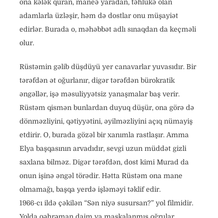
ona kələk quran, maneə yaradan, təhlükə olan
adamlarla üzləşir, həm də dostlar onu müşayiət
edirlər. Burada o, məhəbbət adlı sınaqdan da keçməli
olur.
Rüstəmin gəlib düşdüyü yer canavarlar yuvasıdır. Bir
tərəfdən ət oğurlanır, digər tərəfdən bürokratik
əngəllər, işə məsuliyyətsiz yanaşmalar baş verir.
Rüstəm qismən bunlardan duyuq düşür, ona görə də
dönməzliyini, qətiyyətini, əyilməzliyini açıq nümayiş
etdirir. O, burada gözəl bir xanımla rastlaşır. Amma
Elya başqasının arvadıdır, sevgi uzun müddət gizli
saxlana bilməz. Digər tərəfdən, dost kimi Murad da
onun işinə əngəl törədir. Hətta Rüstəm ona mane
olmamağı, başqa yerdə işləməyi təklif edir.
1966-cı ildə çəkilən “Sən niyə susursan?” yol filmidir.
Yolda qəhrəman daim ya maskalanmış oğrular,