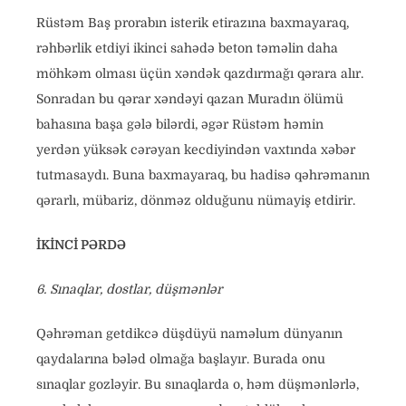
Rüstəm Baş prorabın isterik etirazına baxmayaraq,
rəhbərlik etdiyi ikinci sahədə beton təməlin daha
möhkəm olması üçün xəndək qazdırmağı qərara alır.
Sonradan bu qərar xəndəyi qazan Muradın ölümü
bahasına başa gələ bilərdi, əgər Rüstəm həmin
yerdən yüksək cərəyan kecdiyindən vaxtında xəbər
tutmasaydı. Buna baxmayaraq, bu hadisə qəhrəmanın
qərarlı, mübariz, dönməz olduğunu nümayiş etdirir.
İKİNCİ PƏRDƏ
6. Sınaqlar, dostlar, düşmənlər
Qəhrəman getdikcə düşdüyü naməlum dünyanın
qaydalarına bələd olmağa başlayır. Burada onu
sınaqlar gozləyir. Bu sınaqlarda o, həm düşmənlərlə,