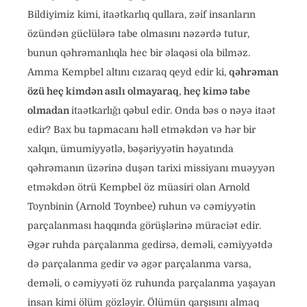
Bildiyimiz kimi, itaətkarlıq qullara, zəif insanların
özündən güclülərə tabe olmasını nəzərdə tutur,
bunun qəhrəmanlıqla hec bir əlaqəsi ola bilməz.
Amma Kempbel altını cızaraq qeyd edir ki,
qəhrəman
özü heç kimdən asılı olmayaraq
,
heç kimə tabe
olmadan
itaətkarlığı qəbul edir. Onda bəs o nəyə itaət
edir? Bax bu tapmacanı həll etməkdən və hər bir
xalqın, ümumiyyətlə, bəşəriyyətin həyatında
qəhrəmanın üzərinə duşən tarixi missiyanı muəyyən
etməkdən ötrü Kempbel öz müasiri olan Arnold
Toynbinin (Arnold Toynbee) ruhun və cəmiyyətin
parçalanması haqqında görüşlərinə müraciət edir.
Əgər ruhda parçalanma gedirsə, deməli, cəmiyyətdə
də parçalanma gedir və əgər parçalanma varsa,
deməli, o cəmiyyəti öz ruhunda parçalanma yaşayan
insan kimi ölüm gözləyir. Ölümün qarşısını almaq