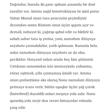
Doğrudur, burada iki gənc qohum arasında bir dost
zarafatı var. Amma nağıl konstruksiyası öz işini gorur.
Yalnız Murad onun təzə pencəyini geyindiyini
deyəndən sonra Rüstəm onun üçün qapını açır və
deməli, nəhayət ki, çağırışı qəbul edir və bildirir ki,
sabah səhər təzə iş yerinə, yəni, naməlum dünyaya
səyahətə çıxmalıdırlar, yatıb qalmasın. Bununla belə,
onlar naməlum dünyaya səyahətə az da olsa,
gecikirlər. Hərçənd onları orada heç kim gözləmir.
Cırtdanın nənəsindən izin istəməyində yubanma,
etiraz eşitmək, çölə çıxmamaq ümidi var. Amma
onun gozləntisinə əks olaraq Nənə naməlum dünyaya
getməyə icazə verir, bütün uşaqlar üçün yağ-çorək
(buterbrod) duzəldib onları meşəyə yola salır. Nənə
qaranlıq yola xeyir-dua verən himayədar rolunda
çıxış edir.