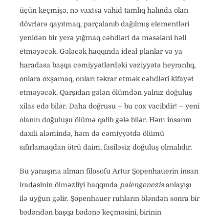
üçün keçmişə, nə vaxtsa vahid tamlıq halında olan
dövrlərə qayıtmaq, parçalanıb dağılmış elementləri
yenidən bir yerə yığmaq cəhdləri də məsələni həll
etməyəcək. Gələcək haqqında ideal planlar və ya
haradasa başqa cəmiyyətlərdəki vəziyyətə heyranlıq,
onlara oxşamaq, onları təkrar etmək cəhdləri kifayət
etməyəcək. Qarşıdan gələn ölümdən yalnız doğuluş
xilas edə bilər. Daha doğrusu – bu cox vacibdir! – yeni
olanın doğuluşu ölümə qalib gələ bilər. Həm insanın
daxili aləmində, həm də cəmiyyətdə ölümü
sıfırlamaqdan ötrü daim, fasiləsiz doğuluş olmalıdır.
Bu yanaşma alman filosofu Artur Şopenhauerin insan
iradəsinin ölməzliyi haqqında
palengenezis
anlayışı
ilə uyğun gəlir. Şopenhauer ruhların öləndən sonra bir
bədəndən başqa bədənə keçməsini, birinin