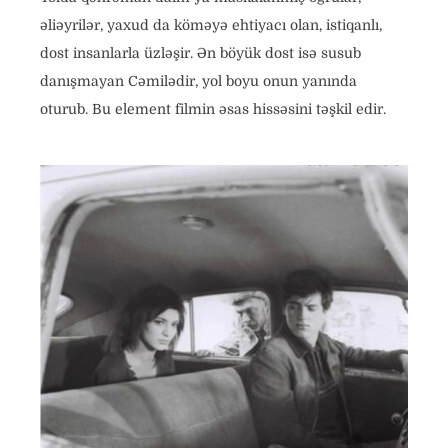
əliəyrilər, yaxud da köməyə ehtiyacı olan, istiqanlı,
dost insanlarla üzləşir. Ən böyük dost isə susub
danışmayan Cəmilədir, yol boyu onun yanında
oturub. Bu element filmin əsas hissəsini təşkil edir.