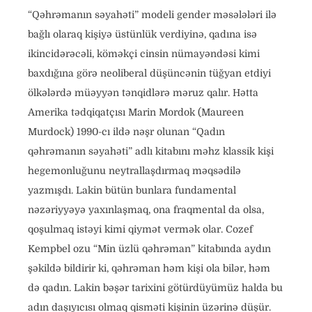
“Qəhrəmanın səyahəti” modeli gender məsələləri ilə
bağlı olaraq kişiyə üstünlük verdiyinə, qadına isə
ikincidərəcəli, köməkçi cinsin nümayəndəsi kimi
baxdığına görə neoliberal düşüncənin tüğyan etdiyi
ölkələrdə müəyyən tənqidlərə məruz qalır. Hətta
Amerika tədqiqatçısı Marin Mordok (Maureen
Murdock) 1990-cı ildə nəşr olunan “Qadın
qəhrəmanın səyahəti” adlı kitabını məhz klassik kişi
hegemonluğunu neytrallaşdırmaq məqsədilə
yazmışdı. Lakin bütün bunlara fundamental
nəzəriyyəyə yaxınlaşmaq, ona fraqmental da olsa,
qoşulmaq istəyi kimi qiymət vermək olar. Cozef
Kempbel ozu “Min üzlü qəhrəman” kitabında aydın
şəkildə bildirir ki, qəhrəman həm kişi ola bilər, həm
də qadın. Lakin bəşər tarixini götürdüyümüz halda bu
adın daşıyıcısı olmaq qisməti kişinin üzərinə düşür.