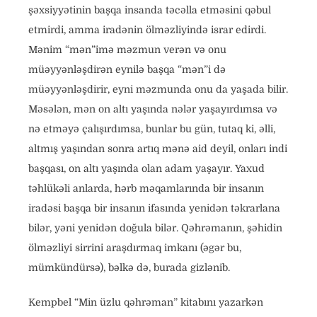
şəxsiyyətinin başqa insanda təcəlla etməsini qəbul
etmirdi, amma iradənin ölməzliyində israr edirdi.
Mənim “mən”imə məzmun verən və onu
müəyyənləşdirən eynilə başqa “mən”i də
müəyyənləşdirir, eyni məzmunda onu da yaşada bilir.
Məsələn, mən on altı yaşında nələr yaşayırdımsa və
nə etməyə çalışırdımsa, bunlar bu gün, tutaq ki, əlli,
altmış yaşından sonra artıq mənə aid deyil, onları indi
başqası, on altı yaşında olan adam yaşayır. Yaxud
təhlükəli anlarda, hərb məqamlarında bir insanın
iradəsi başqa bir insanın ifasında yenidən təkrarlana
bilər, yəni yenidən doğula bilər. Qəhrəmanın, şəhidin
ölməzliyi sirrini araşdırmaq imkanı (əgər bu,
mümkündürsə), bəlkə də, burada gizlənib.
Kempbel “Min üzlu qəhrəman” kitabını yazarkən