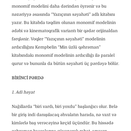
monomif modelini daha dərindən öyrənir və bu
nəzəriyyə əsasında “Yazıçının səyahəti” adlı kitabını
yazır. Bu kitabda təqdim olunan monomif modelinin
ədəbi və kinematoqrafik variantı bir qədər orijinaldan
fərqlənir. Voqler “Yazıçının səyahəti” modelinin
ardıcıllığını Kempbelin “Min üzlü qəhrəman”
kitabındakı monomif modelinin ardıcıllığı ilə paralel
qurur və bununla da bütün səyahəti üç pərdəyə bölür.
BİRİNCİ PƏRDƏ
1. Adi həyat
Nağıllarda “biri vardı, biri yoxdu” başlanğıcı olur. Belə
bir giriş indi danışılacaq əhvalatın harada, nə vaxt və
kimlərlə baş verəcəyinə keçid üçündür. Bu hissədə