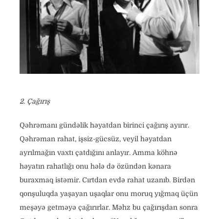
2. Çağırış
Qəhrəmanı gündəlik həyatdan birinci çağırış ayırır.
Qəhrəman rahat, işsiz-gücsüz, veyil həyatdan
ayrılmağın vaxtı çatdığını anlayır. Amma köhnə
həyatın rahatlığı onu hələ də özündən kənara
buraxmaq istəmir. Cırtdan evdə rahat uzanıb. Birdən
qonşuluqda yaşayan uşaqlar onu moruq yığmaq üçün
meşəyə getməyə çağırırlar. Məhz bu çağırışdan sonra