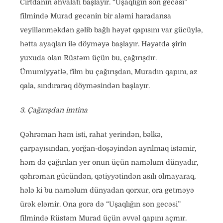
Cırtdanın əhvalatı başlayır. “Uşaqlığın son gecəsi”
filmində Murad gecənin bir aləmi haradansa
veyillənməkdən gəlib bağlı həyət qapısını var gücüylə,
hətta ayaqları ilə döyməyə başlayır. Həyətdə şirin
yuxuda olan Rüstəm üçün bu, çağırışdır.
Ümumiyyətlə, film bu çağırışdan, Muradın qapını, az
qala, sındıraraq döyməsindən başlayır.
3. Çağırışdan imtina
Qəhrəman həm isti, rahat yerindən, bəlkə,
çarpayısından, yorğan-doşəyindən ayrılmaq istəmir,
həm də çağırılan yer onun üçün naməlum dünyadır,
qəhrəman gücündən, qətiyyətindən asılı olmayaraq,
hələ ki bu naməlum dünyadan qorxur, ora getməyə
ürək eləmir. Ona gorə də “Uşaqlığın son gecəsi”
filmində Rüstəm Murad üçün əvvəl qapını açmır.