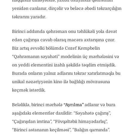
haqqında dinləyəndə, yaxud oxuyanda qəhrəman
yenidən canlanır, dirçəlir və beləcə əbədi təkrarçılığın
təkrarını yaradır.
Birinci addımda qəhrəman onu təhlükəli yola dəvət
edən çağırışa cavab olaraq macəra axtarışına çıxır.
Biz artıq əvvəlki bölümdə Cozef Kempbelin
“Qəhrəmanın səyahəti” modelinin üç mərhələsini və
on yeddi elementini izahlı şəkildə təqdim etmişdik.
Burada onların yalnız adlarını təkrar xatırlatmaqla bu
unikal nəzəriyyənin kino ilə bağlılığı mövzusuna
keçmək istərdik.
Beləliklə, birinci mərhələ
“Ayrılma”
adlanır və bura
aşağıdakı elementlər daxildir: “Səyahətə çağırış”,
“Çağırışdan imtina”, “Fövqəltəbii himayədarlıq”,
“Birinci astananın keçilməsi”, “Balığın qarnında”.