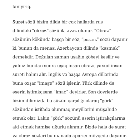
tanıyırıq.
Surət
sözü bizim dildə bir cox hallarda rus
dilindəki
“obraz”
sözü ilə əvəz olunur. “Obraz”
sözünün kökündə başqa bir söz, “резать” sözü dayanır
ki, bunun da mənası Azərbaycan dilində “kəsmək”
deməkdir. Doğulan zaman uşağın göbəyi kəsilir və
yalnız bundan sonra uşaq insan obrazı, yaxud insan
surəti halını alır. İngilis və başqa Avropa dillərində
buna oxşar “image” sözü işlənir. Türk dilində də
əsərin iştirakçısına “imac” deyirlər. Son dovrlərdə
bizim dilimizdə bu süzün qarşılığı olaraq “görk”
sözündən istifadə olunmaq meyillərini müşahidə
etmək olar. Lakin “görk” sözünü əsərin iştirakçılarına
aid etmək həmişə uğurlu alınmır. Bizdə hələ də surət
və obraz sözləri bu mənada aparıcı mövqedə dayanır.