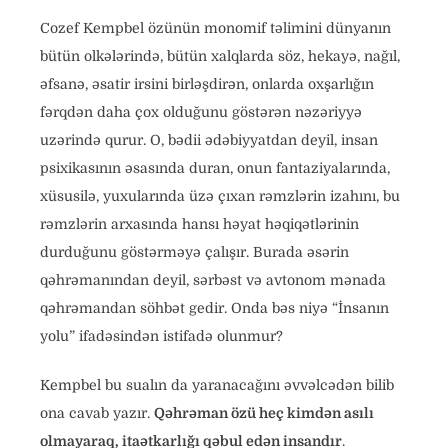
Cozef Kempbel özünün monomif təlimini dünyanın
bütün olkələrində, bütün xalqlarda söz, hekayə, nağıl,
əfsanə, əsatir irsini birləşdirən, onlarda oxşarlığın
fərqdən daha çox olduğunu göstərən nəzəriyyə
uzərində qurur. O, bədii ədəbiyyatdan deyil, insan
psixikasının əsasında duran, onun fantaziyalarında,
xüsusilə, yuxularında üzə çıxan rəmzlərin izahını, bu
rəmzlərin arxasında hansı həyat həqiqətlərinin
durduğunu göstərməyə çalışır. Burada əsərin
qəhrəmanından deyil, sərbəst və avtonom mənada
qəhrəmandan söhbət gedir. Onda bəs niyə “İnsanın
yolu” ifadəsindən istifadə olunmur?
Kempbel bu sualın da yaranacağını əvvəlcədən bilib
ona cavab yazır.
Qəhrəman özü heç kimdən asılı
olmayaraq, itaətkarlığı qəbul edən insandır
.