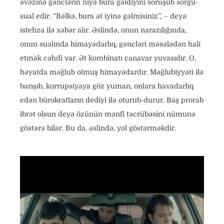
əvəzinə gənclərin niyə bura gəldiyini soruşub sorğu-
sual edir. “Bəlkə, bura ət iyinə gəlmisiniz”, – deyə
istehza ilə xəbər alır. Əslində, onun narazılığında,
onun sualında himayədarlıq, gəncləri məsələdən hali
etmək cəhdi var. Ət kombinatı canavar yuvasıdır. O,
həyatda məğlub olmuş himayədardır. Məğlubiyyəti ilə
barışıb, korrupsiyaya göz yuman, onlara havadarlıq
edən bürokratların dediyi ilə oturub-durur. Baş prorab
ibrət olsun deyə özünün mənfi təcrübəsini nümunə
göstərə bilər. Bu da, əslində, yol göstərməkdir.