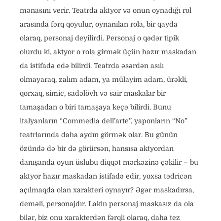
mənasını verir. Teatrda aktyor və onun oynadığı rol
arasında fərq qoyulur, oynanılan rola, bir qayda
olaraq, personaj deyilirdi. Personaj o qədər tipik
olurdu ki, aktyor o rola girmək üçün hazır maskadan
da istifadə edə bilirdi. Teatrda əsərdən asılı
olmayaraq, zalım adam, ya mülayim adam, ürəkli,
qorxaq, simic, sadəlövh və sair maskalar bir
tamaşadan o biri tamaşaya keçə bilirdi. Bunu
italyanların “Commedia dell’arte”, yaponların “No”
teatrlarında daha aydın görmək olar. Bu günün
özündə də bir də görürsən, hansısa aktyordan
danışanda oyun üslubu diqqət mərkəzinə çəkilir – bu
aktyor hazır maskadan istifadə edir, yoxsa tədricən
açılmaqda olan xarakteri oynayır? Əgər maskadırsa,
deməli, personajdır. Lakin personaj maskasız da ola
bilər, biz onu xarakterdən fərqli olaraq, daha tez