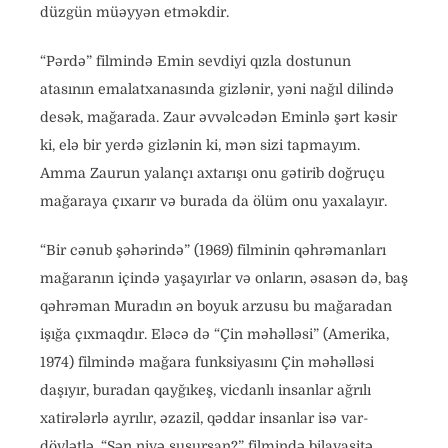
düzgün müəyyən etməkdir.
“Pərdə” filmində Emin sevdiyi qızla dostunun
atasının emalatxanasında gizlənir, yəni nağıl dilində
desək, mağarada. Zaur əvvəlcədən Eminlə şərt kəsir
ki, elə bir yerdə gizlənin ki, mən sizi tapmayım.
Amma Zaurun yalançı axtarışı onu gətirib doğruçu
mağaraya çıxarır və burada da ölüm onu yaxalayır.
“Bir cənub şəhərində” (1969) filminin qəhrəmanları
mağaranın içində yaşayırlar və onların, əsasən də, baş
qəhrəman Muradın ən boyuk arzusu bu mağaradan
işığa çıxmaqdır. Eləcə də “Çin məhəlləsi” (Amerika,
1974) filmində mağara funksiyasını Çin məhəlləsi
daşıyır, buradan qayğıkeş, vicdanlı insanlar ağrılı
xatirələrlə ayrılır, əzazil, qəddar insanlar isə var-
dövlətlə. “Sən niyə susursan?” filmində bilavasitə