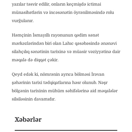
yazılar təsvir edilir, onların keçmişdə ictimai
münasibətlərin və incəsənətin öyrənilməsində rolu
vurğulanır.
Həmçinin İsmayıllı rayonunun qədim sənət
mərkəzlərindən biri olan Lahıc qəsəbəsində ənənəvi
silahçılıq sənətinin tarixinə və müasir vəziyyətinə dair
məqalə də diqqət çəkir.
Qeyd edək ki, nömrənin ayrıca bölməsi İrəvan
şəhərinin tarixi tədqiqatlarına həsr olunub. Nəşr
bölgənin tarixinin mühüm səhifələrinə aid məqalələr
silsiləsinin davamıdır.
Xəbərlər