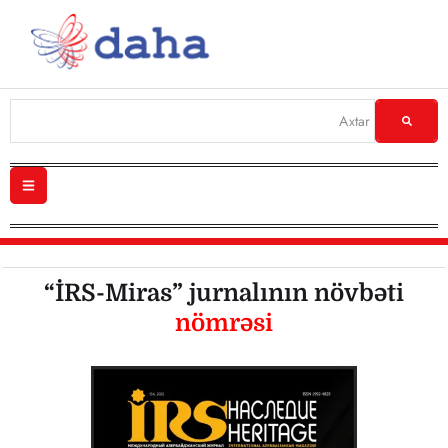
“İRS-Miras” jurnalının növbəti
nömrəsi