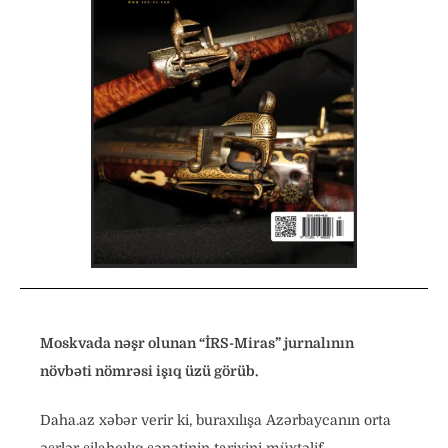
Moskvada nəşr olunan “İRS-Miras” jurnalının
növbəti nömrəsi işıq üzü görüb.
Daha.az xəbər verir ki, buraxılışa Azərbaycanın orta