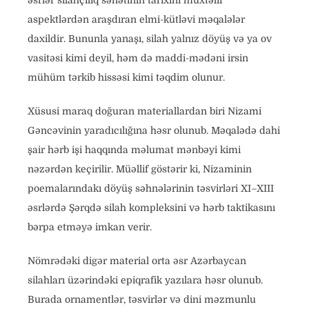
əsrlər silahçılıq sənətinin tarixini müxtəlif
aspektlərdən araşdıran elmi-kütləvi məqalələr
daxildir. Bununla yanaşı, silah yalnız döyüş və ya ov
vasitəsi kimi deyil, həm də maddi-mədəni irsin
mühüm tərkib hissəsi kimi təqdim olunur.
Xüsusi maraq doğuran materiallardan biri Nizami
Gəncəvinin yaradıcılığına həsr olunub. Məqalədə dahi
şair hərb işi haqqında məlumat mənbəyi kimi
nəzərdən keçirilir. Müəllif göstərir ki, Nizaminin
poemalarındakı döyüş səhnələrinin təsvirləri XI–XIII
əsrlərdə Şərqdə silah kompleksini və hərb taktikasını
bərpa etməyə imkan verir.
Nömrədəki digər material orta əsr Azərbaycan
silahları üzərindəki epiqrafik yazılara həsr olunub.
Burada ornamentlər, təsvirlər və dini məzmunlu