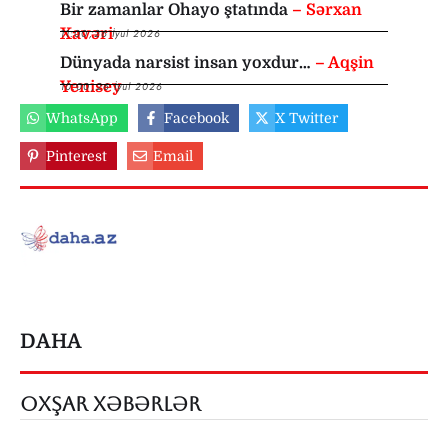
Bir zamanlar Ohayo ştatında
– Sərxan
Xavəri
11:00
,
26 İyul 2026
Dünyada narsist insan yoxdur…
– Aqşin
Yenisey
10:00
,
26 İyul 2026
WhatsApp
Facebook
X Twitter
Pinterest
Email
DAHA
OXŞAR XƏBƏRLƏR