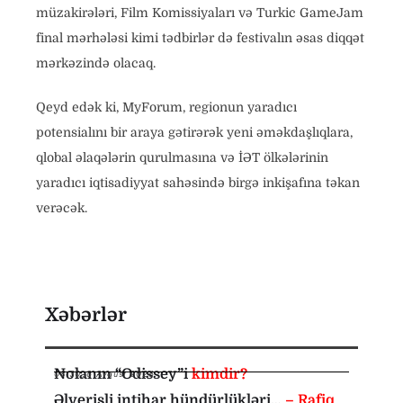
müzakirələri, Film Komissiyaları və Turkic GameJam
final mərhələsi kimi tədbirlər də festivalın əsas diqqət
mərkəzində olacaq.
Qeyd edək ki, MyForum, regionun yaradıcı
potensialını bir araya gətirərək yeni əməkdaşlıqlara,
qlobal əlaqələrin qurulmasına və İƏT ölkələrinin
yaradıcı iqtisadiyyat sahəsində birgə inkişafına təkan
verəcək.
Xəbərlər
Nolanın “Odissey”i
kimdir?
08:30
,
6 Avqust 2026
Əlverişli intihar hündürlükləri…
– Rafiq