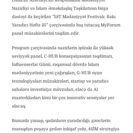
Daha.az Azərbaycan Respublikası Mədəniyyət
Nazirliyi və İslam Əməkdaşlıq Təşkilatının birgə
dəstəyi ilə keçirilən “İƏT Mədəniyyət Festivalı: Bakı
Yaradıcı Həftə 25” çərçivəsində baş tutacaq MyForum
panel müzakirələrini təqdim edir.
Proqram çərçivəsində nazirlərin iştirakı ilə yüksək
səviyyəli panel, C-HUB konsepsiyasının təqdimatı,
İnfluenserlər Günü, rəqəmsal dövrdə İslam
mədəniyyətinin yeni çağırışları, G-HUB oyun
texnologiyaları müzakirələri, startap və yaradıcı
sahələrə investisiya mövzuları, eləcə də AI
masterklasları kimi bir çox innovativ sessiyalar yer
alacaq.
Bununla yanaşı, qadınların yaradıcılığı, gənclərin
maraqdan peşəyə gedən inkişaf yolu, 4SİM strategiya