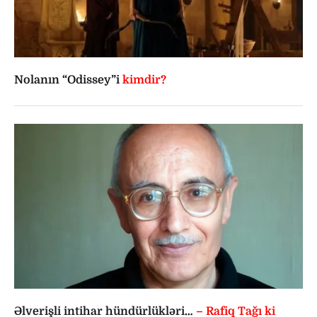
Nolanın “Odissey”i
kimdir?
Əlverişli intihar hündürlükləri…
– Rafiq Tağı ki