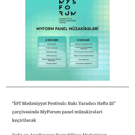
“İƏT Mədəniyyət Festivalı: Bakı Yaradıcı Həftə 25”
çərçivəsində MyForum panel müzakirələri
keçiriləcək