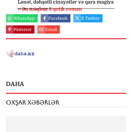
Lənət, dəhşətli cinayətlər və qara magiya
– Ən məşhur 8 qotik roman
09:30
,
26 İyul 2026
WhatsApp
Facebook
X Twitter
Pinterest
Email
DAHA
OXŞAR XƏBƏRLƏR