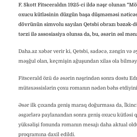
F. Skott Fitsceraldın 1925-ci ildə nəşr olunan “M
oxucu kütləsinin düzgün başa düşməməsi nəticəsin
dövrünün simvolu sayılan Qetsbi obrazı bəzək-düz
tərzi ilə assosiasiya olunsa da, bu, əsərin əsl mə
Daha.az xəbər verir ki, Qetsbi, sadəcə, zəngin və ə
məşğul olan, keçmişin ağuşundan xilas ola bilməyən
Fitscerald özü də əsərin nəşrindən sonra dostu Ed
mütəxəssislərin çoxu romanın nədən bəhs etdiyin
Əsər ilk çıxanda geniş maraq doğurmasa da, İkin
əsgərlərə paylanandan sonra geniş oxucu kütləsi q
yüksəlişi fonunda romanın mesajı daha aktual oldu
proqramına daxil edildi.