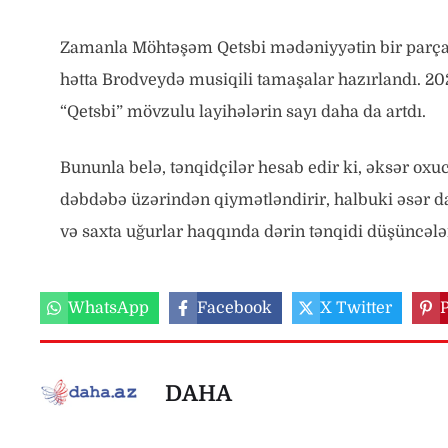
Zamanla Möhtəşəm Qetsbi mədəniyyətin bir parçasın
hətta Brodveydə musiqili tamaşalar hazırlandı. 20
“Qetsbi” mövzulu layihələrin sayı daha da artdı.
Bununla belə, tənqidçilər hesab edir ki, əksər oxu
dəbdəbə üzərindən qiymətləndirir, halbuki əsər da
və saxta uğurlar haqqında dərin tənqidi düşüncələ
WhatsApp
Facebook
X Twitter
P
DAHA