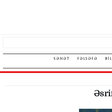
SƏNƏT
FƏLSƏFƏ
BI
Əsr