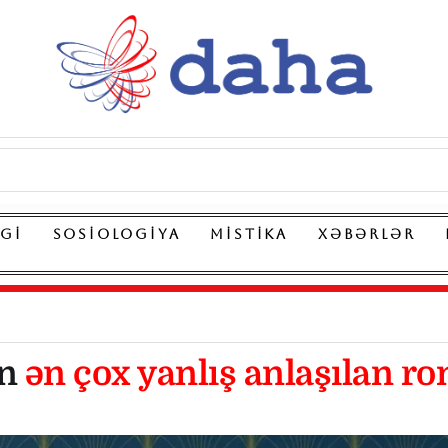
LGI
SOSIOLOGIYA
MISTIKA
XƏBƏRLƏR
in
ən çox yanlış anlaşılan r