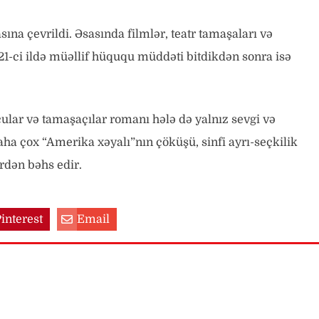
a çevrildi. Əsasında filmlər, teatr tamaşaları və
21-ci ildə müəllif hüququ müddəti bitdikdən sonra isə
cular və tamaşaçılar romanı hələ də yalnız sevgi və
ha çox “Amerika xəyalı”nın çöküşü, sinfi ayrı-seçkilik
rdən bəhs edir.
interest
Email