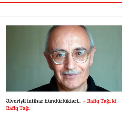
Əlverişli intihar hündürlükləri…
– Rafiq Tağı ki
Rafiq Tağı