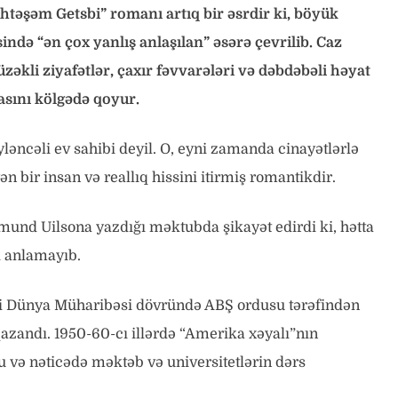
öhtəşəm Getsbi” romanı artıq bir əsrdir ki, böyük
də “ən çox yanlış anlaşılan” əsərə çevrilib. Caz
əkli ziyafətlər, çaxır fəvvarələri və dəbdəbəli həyat
nasını kölgədə qoyur.
yləncəli ev sahibi deyil. O, eyni zamanda cinayətlərlə
 bir insan və reallıq hissini itirmiş romantikdir.
mund Uilsona yazdığı məktubda şikayət edirdi ki, hətta
i anlamayıb.
ci Dünya Müharibəsi dövründə ABŞ ordusu tərəfindən
azandı. 1950-60-cı illərdə “Amerika xəyalı”nın
 və nəticədə məktəb və universitetlərin dərs