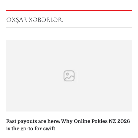
OXŞAR XƏBƏRLƏR.
Fast payouts are here: Why Online Pokies NZ 2026
is the go-to for swift