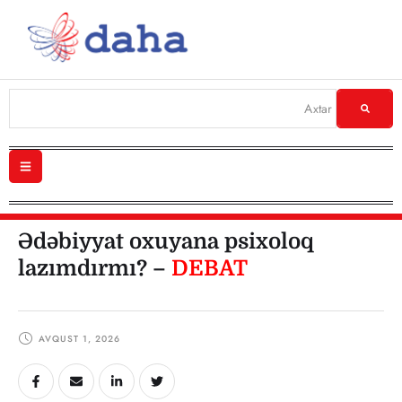
Ədəbiyyat oxuyana psixoloq
lazımdırmı? –
DEBAT
AVQUST 1, 2026