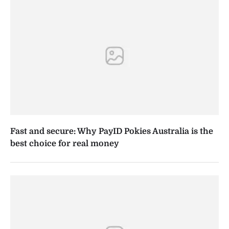
Fast and secure: Why PayID Pokies Australia is the
best choice for real money