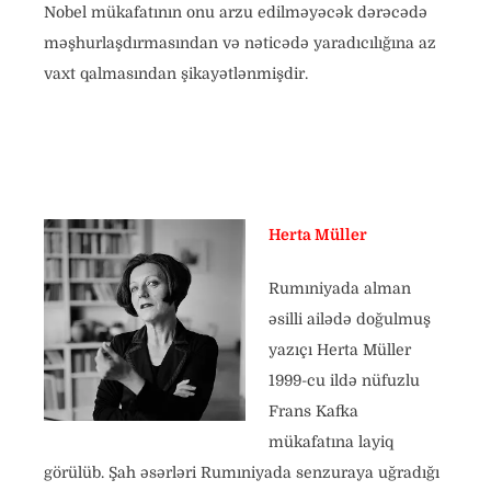
Nobel mükafatının onu arzu edilməyəcək dərəcədə
məşhurlaşdırmasından və nəticədə yaradıcılığına az
vaxt qalmasından şikayətlənmişdir.
Herta Müller
Rumıniyada alman
əsilli ailədə doğulmuş
yazıçı Herta Müller
1999-cu ildə nüfuzlu
Frans Kafka
mükafatına layiq
görülüb. Şah əsərləri Rumıniyada senzuraya uğradığı