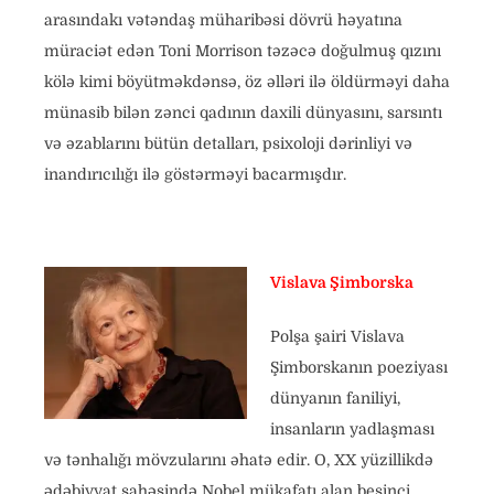
arasındakı vətəndaş müharibəsi dövrü həyatına
müraciət edən Toni Morrison təzəcə doğulmuş qızını
kölə kimi böyütməkdənsə, öz əlləri ilə öldürməyi daha
münasib bilən zənci qadının daxili dünyasını, sarsıntı
və əzablarını bütün detalları, psixoloji dərinliyi və
inandırıcılığı ilə göstərməyi bacarmışdır.
Vislava Şimborska
Polşa şairi Vislava
Şimborskanın poeziyası
dünyanın faniliyi,
insanların yadlaşması
və tənhalığı mövzularını əhatə edir. O, XX yüzillikdə
ədəbiyyat sahəsində Nobel mükafatı alan beşinci