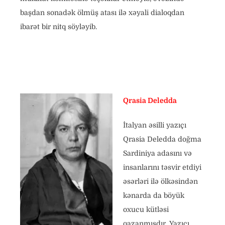
başdan sonadək ölmüş atası ilə xəyali dialoqdan
ibarət bir nitq söyləyib.
Qrasia Deledda
İtalyan əsilli yazıçı
Qrasia Deledda doğma
Sardiniya adasını və
insanlarını təsvir etdiyi
əsərləri ilə ölkəsindən
kənarda da böyük
oxucu kütləsi
qazanmışdır. Yazıçı