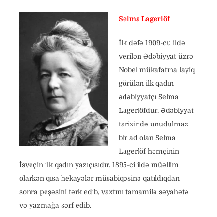
Selma Lagerlöf
İlk dəfə 1909-cu ildə
verilən Ədəbiyyat üzrə
Nobel mükafatına layiq
görülən ilk qadın
ədəbiyyatçı Selma
Lagerlöfdur. Ədəbiyyat
tarixində unudulmaz
bir ad olan Selma
Lagerlöf həmçinin
İsveçin ilk qadın yazıçısıdır. 1895-ci ildə müəllim
olarkən qısa hekayələr müsabiqəsinə qatıldıqdan
sonra peşəsini tərk edib, vaxtını tamamilə səyahətə
və yazmağa sərf edib.