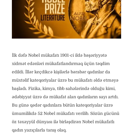
İlk dəfə Nobel mükafatı 1901-ci ildə bəşəriyyətə
xidmət edənləri mükafatlandırmaq üçün təqdim
edildi. İllər keçdikcə kişilərlə bərabər qadınlar da
müxtəlif kateqoriyalar üzrə bu mükafatı əldə etməyə
başladı. Fizika, kimya, tibb sahələrində olduğu kimi,
ədəbiyyat üzrə də mükafat alan qadınların sayı artdı.
Bu günə qədər qadınlara bütün kateqoriyalar üzrə
ümumilikdə 52 Nobel mükafatı verilib. Sözün gücünü
öz təxəyyül dünyası ilə birləşdirən Nobel mükafatlı
qadın yazıçılarla tanış olaq.