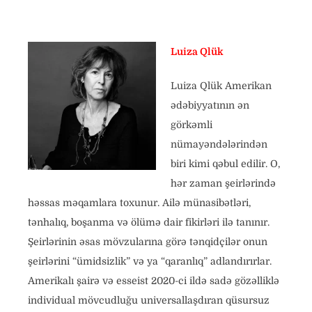
Luiza Qlük
Luiza Qlük Amerikan
ədəbiyyatının ən
görkəmli
nümayəndələrindən
biri kimi qəbul edilir. O,
hər zaman şeirlərində
həssas məqamlara toxunur. Ailə münasibətləri,
tənhalıq, boşanma və ölümə dair fikirləri ilə tanınır.
Şeirlərinin əsas mövzularına görə tənqidçilər onun
şeirlərini “ümidsizlik” və ya “qaranlıq” adlandırırlar.
Amerikalı şairə və esseist 2020-ci ildə sadə gözəlliklə
individual mövcudluğu universallaşdıran qüsursuz