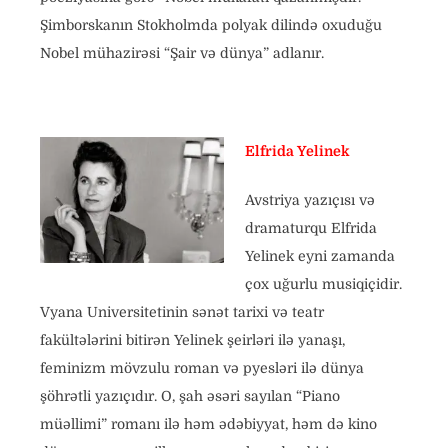
Şimborskanın Stokholmda polyak dilində oxuduğu
Nobel mühazirəsi “Şair və dünya” adlanır.
Elfrida Yelinek
Avstriya yazıçısı və
dramaturqu Elfrida
Yelinek eyni zamanda
çox uğurlu musiqiçidir.
Vyana Universitetinin sənət tarixi və teatr
fakültələrini bitirən Yelinek şeirləri ilə yanaşı,
feminizm mövzulu roman və pyesləri ilə dünya
şöhrətli yazıçıdır. O, şah əsəri sayılan “Piano
müəllimi” romanı ilə həm ədəbiyyat, həm də kino