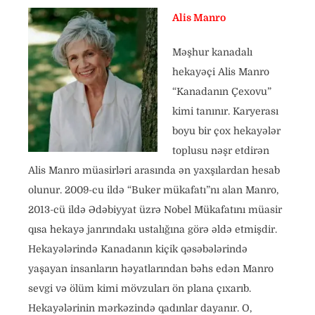
Alis Manro
Məşhur kanadalı
hekayəçi Alis Manro
“Kanadanın Çexovu”
kimi tanınır. Karyerası
boyu bir çox hekayələr
toplusu nəşr etdirən
Alis Manro müasirləri arasında ən yaxşılardan hesab
olunur. 2009-cu ildə “Buker mükafatı”nı alan Manro,
2013-cü ildə Ədəbiyyat üzrə Nobel Mükafatını müasir
qısa hekayə janrındakı ustalığına görə əldə etmişdir.
Hekayələrində Kanadanın kiçik qəsəbələrində
yaşayan insanların həyatlarından bəhs edən Manro
sevgi və ölüm kimi mövzuları ön plana çıxarıb.
Hekayələrinin mərkəzində qadınlar dayanır. O,