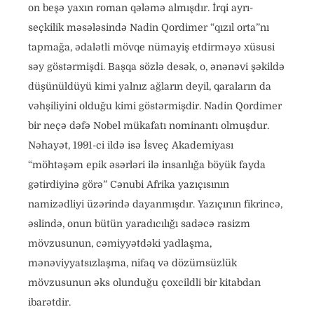
on beşə yaxın roman qələmə almışdır. İrqi ayrı-
seçkilik məsələsində Nadin Qordimer “qızıl orta”nı
tapmağa, ədalətli mövqe nümayiş etdirməyə xüsusi
səy göstərmişdi. Başqa sözlə desək, o, ənənəvi şəkildə
düşünüldüyü kimi yalnız ağların deyil, qaraların da
vəhşiliyini olduğu kimi göstərmişdir. Nadin Qordimer
bir neçə dəfə Nobel mükafatı nominantı olmuşdur.
Nəhayət, 1991-ci ildə isə İsveç Akademiyası
“möhtəşəm epik əsərləri ilə insanlığa böyük fayda
gətirdiyinə görə” Cənubi Afrika yazıçısının
namizədliyi üzərində dayanmışdır. Yazıçının fikrincə,
əslində, onun bütün yaradıcılığı sadəcə rasizm
mövzusunun, cəmiyyətdəki yadlaşma,
mənəviyyatsızlaşma, nifaq və dözümsüzlük
mövzusunun əks olunduğu çoxcildli bir kitabdan
ibarətdir.