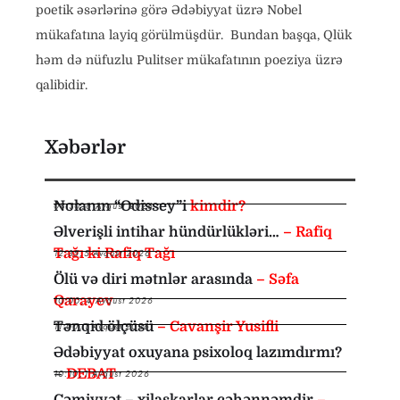
poetik əsərlərinə görə Ədəbiyyat üzrə Nobel
mükafatına layiq görülmüşdür. Bundan başqa, Qlük
həm də nüfuzlu Pulitser mükafatının poeziya üzrə
qalibidir.
Xəbərlər
Nolanın “Odissey”i
kimdir?
08:30
,
6 Avqust 2026
Əlverişli intihar hündürlükləri…
– Rafiq
Tağı ki Rafiq Tağı
12:35
,
5 Avqust 2026
Ölü və diri mətnlər arasında
– Səfa
Qarayev
10:00
,
4 Avqust 2026
Tənqid ölçüsü
– Cavanşir Yusifli
11:00
,
1 Avqust 2026
Ədəbiyyat oxuyana psixoloq lazımdırmı?
–
DEBAT
10:10
,
1 Avqust 2026