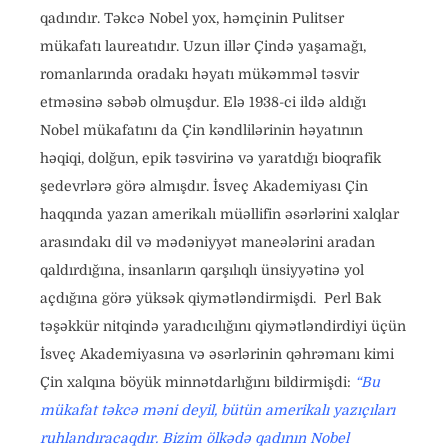
qadındır. Təkcə Nobel yox, həmçinin Pulitser
mükafatı laureatıdır. Uzun illər Çində yaşamağı,
romanlarında oradakı həyatı mükəmməl təsvir
etməsinə səbəb olmuşdur. Elə 1938-ci ildə aldığı
Nobel mükafatını da Çin kəndlilərinin həyatının
həqiqi, dolğun, epik təsvirinə və yaratdığı bioqrafik
şedevrlərə görə almışdır. İsveç Akademiyası Çin
haqqında yazan amerikalı müəllifin əsərlərini xalqlar
arasındakı dil və mədəniyyət maneələrini aradan
qaldırdığına, insanların qarşılıqlı ünsiyyətinə yol
açdığına görə yüksək qiymətləndirmişdi. Perl Bak
təşəkkür nitqində yaradıcılığını qiymətləndirdiyi üçün
İsveç Akademiyasına və əsərlərinin qəhrəmanı kimi
Çin xalqına böyük minnətdarlığını bildirmişdi:
“Bu
mükafat təkcə məni deyil, bütün amerikalı yazıçıları
ruhlandıracaqdır. Bizim ölkədə qadının Nobel