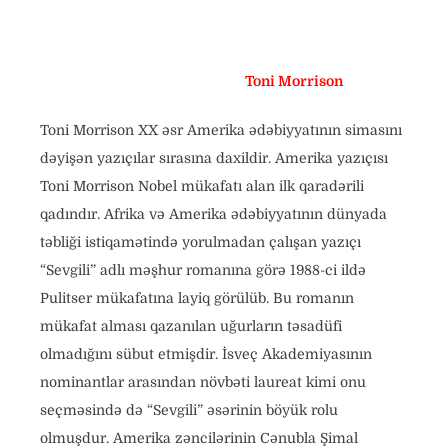
Toni Morrison
Toni Morrison XX əsr Amerika ədəbiyyatının simasını
dəyişən yazıçılar sırasına daxildir. Amerika yazıçısı
Toni Morrison Nobel mükafatı alan ilk qaradərili
qadındır. Afrika və Amerika ədəbiyyatının dünyada
təbliği istiqamətində yorulmadan çalışan yazıçı
“Sevgili” adlı məşhur romanına görə 1988-ci ildə
Pulitser mükafatına layiq görülüb. Bu romanın
mükafat alması qazanılan uğurların təsadüfi
olmadığını sübut etmişdir. İsveç Akademiyasının
nominantlar arasından növbəti laureat kimi onu
seçməsində də “Sevgili” əsərinin böyük rolu
olmuşdur. Amerika zəncilərinin Cənubla Şimal