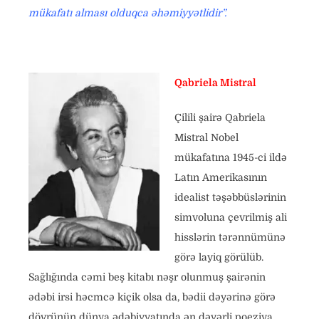
mükafatı alması olduqca əhəmiyyətlidir”.
Qabriela Mistral
Çilili şairə Qabriela
Mistral Nobel
mükafatına 1945-ci ildə
Latın Amerikasının
idealist təşəbbüslərinin
simvoluna çevrilmiş ali
hisslərin tərənnümünə
görə layiq görülüb.
Sağlığında cəmi beş kitabı nəşr olunmuş şairənin
ədəbi irsi həcmcə kiçik olsa da, bədii dəyərinə görə
dövrünün dünya ədəbiyyatında ən dəyərli poeziya