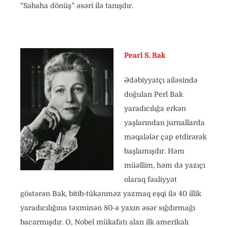
“Sabaha dönüş” əsəri ilə tanışdır.
Pearl S. Bak
Ədəbiyyatçı ailəsində
doğulan Perl Bak
yaradıcılığa erkən
yaşlarından jurnallarda
məqalələr çap etdirərək
başlamışdır. Həm
müəllim, həm də yazıçı
olaraq fəaliyyət
göstərən Bak, bitib-tükənməz yazmaq eşqi ilə 40 illik
yaradıcılığına təxminən 80-ə yaxın əsər sığdırmağı
bacarmışdır. O, Nobel mükafatı alan ilk amerikalı