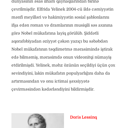
dünyasının əsas ilham qaynaqlarından birinə
çevrilmişdir. Elfrida Yelinek 2004-cü ildə cəmiyyətin
mənfi meyilləri və hakimiyyətin sosial şablonlarını
ifşa edən roman və dramlarının musiqili səs axınına
görə Nobel mükafatına layiq görülüb. Şiddətli
aqorafobiyadan əziyyət çəkən yazıçı bu səbəbdən
Nobel mükafatının təqdimetmə mərasimində iştirak
edə bilməmiş, mərasimdə onun videonitqi nümayiş
etdirilmişdi. Yelinek, məhz özünün seçildiyi üçün çox
sevindiyini, lakin mükafatın populyarlığını daha da
artırmasından və onu ictimai şəxsiyyətə
çevirməsindən kədərləndiyini bildirmişdir.
Doris Lessinq