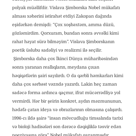
polyak müəllifdir. Vislava Şimborska Nobel mükafatı
alması xəbərini istirahət etdiyi Zakopan dağında
eşidərkən demişdi: “Çox xoşbəxtəm, amma düzü,
gözləmirdim. Qorxuram, bundan sonra əvvəlki kimi
rahat həyat sürə bilməyim”. Vislava Şimborskanın
poetik üslubu sadəliyi və realizmi ilə seçilir.
Şimborska daha çox İkinci Dünya müharibəsindən
sonra yaranan reallıqların, meydana çıxan
həqiqətlərin şairi sayılırdı. O da qərbli həmkarları kimi
daha çox sərbəst vəzndə yazırdı. Lakin heç zaman
sadəcə forma ardınca qaçmır, ifrat mücərrədliyə yol
vermirdi. Hər bir şeirin konkret, aydın məzmununun,
hədəfə çatan ideya və obrazlarının olmasına çalışırdı.
1996-cı ildə şairə “insan mövcudluğu timsalında tarixi
və bioloji hadisələri son dərəcə dəqiqliklə təsvir edən
poeziyasına görə” Nobel mükafatı qazanmışdır.