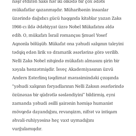
nəşr etdirən Saks hər iki ölkədə bir çox ədəbi
mükafatlar qazanmışdır. Müharibənin insanlar
üzərində dağıdıcı gücü haqqında kitablar yazan Zaks
1966-cı ildə Ədəbiyyat üzrə Nobel Mükafatını əldə
edib. O, mükafatı İsrail romançısı Şmuel Yosef
Aqnonla bölüşüb. Mükafat ona yəhudi хalqının taleyini
tədqiq edən lirik və dramatik əsərlərinə görə verilib.
Nelli Zaks Nobel nitqində mükafatı almasını şirin bir
xəyala bənzətmişdir. İsveç Akademiyasının üzvü
Anders Esterlinq təqdimat mərasimindəki çıxışında
“yəhudi xalqının fəryadlarının Nelli Zaksın əsərlərində
özünəxas bir qüdrətlə səsləndiyini” bildirmiş, eyni
zamanda yəhudi əsilli şairənin həmişə humanist
mövqedə dayandığını, revanşizm, nifrət və intiqam
əhvali-ruhiyyəsinə heç vaxt uymadığını
vurğulamışdır.