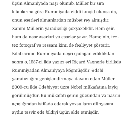
üçün Almaniyada nəşr olunub. Müller bir sıra
kitablarına görə Rumıniyada ciddi tənqid olunsa da,
onun əsərləri almanlardan müsbət rəy almışdır.
Xanım Müllerin yaradıcılığı çoxşaxəlidir. Həm şeir,
həm də nəsr əsərləri və esselər yazır. Həmçinin, tez-
tez fotoqraf və rəssam kimi də fəaliyyət göstərir.
Kitablarının Rumıniyada nəşri qadağan edildikdən
sonra o, 1987-ci ildə yazıçı əri Riçard Vaqnerlə birlikdə
Rumıniyadan Almaniyaya köçmüşdür. Ədəbi
yaradıcılığını genişləndirməyə davam edən Müller
2009-cu ildə Ədəbiyyat üzrə Nobel mükafatına layiq
görülmüşdür. Bu mükafatı şeirin gücündən və nəsrin
açıqlığından istifadə edərək yoxsulların dünyasını
aydın təsvir edə bildiyi üçün əldə etmişdir.