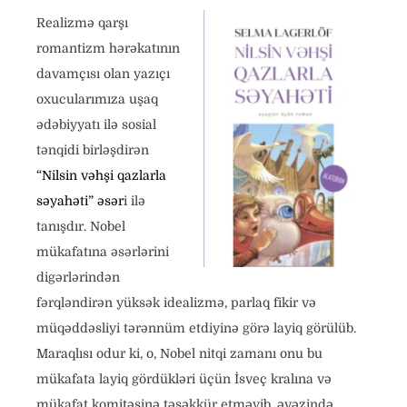
Realizmə qarşı
romantizm hərəkatının
davamçısı olan yazıçı
oxucularımıza uşaq
ədəbiyyatı ilə sosial
tənqidi birləşdirən
“Nilsin vəhşi qazlarl
a
səyahəti” əsər
i ilə
tanışdır. Nobel
mükafatına əsərlərini
digərlərindən
fərqləndirən yüksək idealizmə, parlaq fikir və
müqəddəsliyi tərənnüm etdiyinə görə layiq görülüb.
Maraqlısı odur ki, o, Nobel nitqi zamanı onu bu
mükafata layiq gördükləri üçün İsveç kralına və
mükafat komitəsinə təşəkkür etməyib, əvəzində