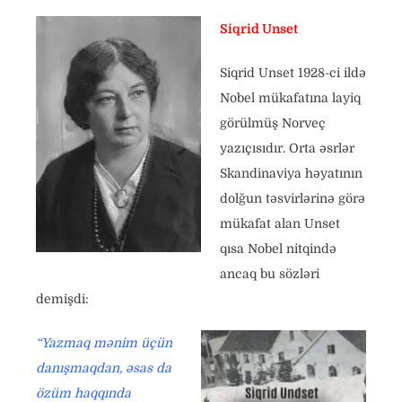
Siqrid Unset
Siqrid Unset 1928-ci ildə
Nobel mükafatına layiq
görülmüş Norveç
yazıçısıdır. Orta əsrlər
Skandinaviya həyatının
dolğun təsvirlərinə görə
mükafat alan Unset
qısa Nobel nitqində
ancaq bu sözləri
demişdi:
“Yazmaq mənim üçün
danışmaqdan, əsas da
özüm haqqında