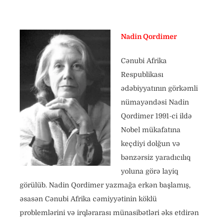
Nadin Qordimer
Cənubi Afrika
Respublikası
ədəbiyyatının görkəmli
nümayəndəsi Nadin
Qordimer 1991-ci ildə
Nobel mükafatına
keçdiyi dolğun və
bənzərsiz yaradıcılıq
yoluna görə layiq
görülüb. Nadin Qordimer yazmağa erkən başlamış,
əsasən Cənubi Afrika cəmiyyətinin köklü
problemlərini və irqlərarası münasibətləri əks etdirən