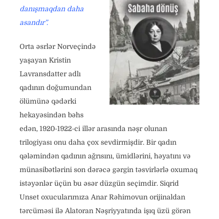
danışmaqdan daha
asandır”.
Orta əsrlər Norveçində
yaşayan Kristin
Lavransdatter adlı
qadının doğumundan
ölümünə qədərki
hekayəsindən bəhs
edən, 1920-1922-ci illər arasında nəşr olunan
trilogiyası onu daha çox sevdirmişdir. Bir qadın
qələmindən qadının ağrısını, ümidlərini, həyatını və
münasibətlərini son dərəcə gərgin təsvirlərlə oxumaq
istəyənlər üçün bu əsər düzgün seçimdir. Siqrid
Unset oxucularımıza Anar Rəhimovun orijinaldan
tərcüməsi ilə Alatoran Nəşriyyatında işıq üzü görən