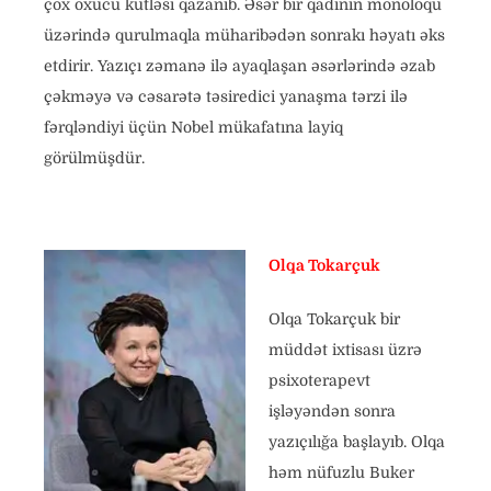
çox oxucu kütləsi qazanıb. Əsər bir qadının monoloqu
üzərində qurulmaqla müharibədən sonrakı həyatı əks
etdirir. Yazıçı zəmanə ilə ayaqlaşan əsərlərində əzab
çəkməyə və cəsarətə təsiredici yanaşma tərzi ilə
fərqləndiyi üçün Nobel mükafatına layiq
görülmüşdür.
Olqa Tokarçuk
Olqa Tokarçuk bir
müddət ixtisası üzrə
psixoterapevt
işləyəndən sonra
yazıçılığa başlayıb. Olqa
həm nüfuzlu Buker