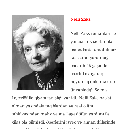
Nelli Zaks
Nelli Zaks romanları ilə
yanaşı lirik şeirləri ilə
oxucularda unudulmaz
təəssürat yaratmağı
bacarıb. 15 yaşında
əsərini oxuyaraq
heyranlıq dolu məktub
ünvanladığı Selma
Lagerlöf ilə qiyabı tanışlığı var idi. Nelli Zaks nasist
Almaniyasındakı təqiblərdən və real ölüm
təhlükəsindən məhz Selma Lagerlöfün yardımı ilə
xilas ola bilmişdi. Əsərlərini isveç və alman dillərində