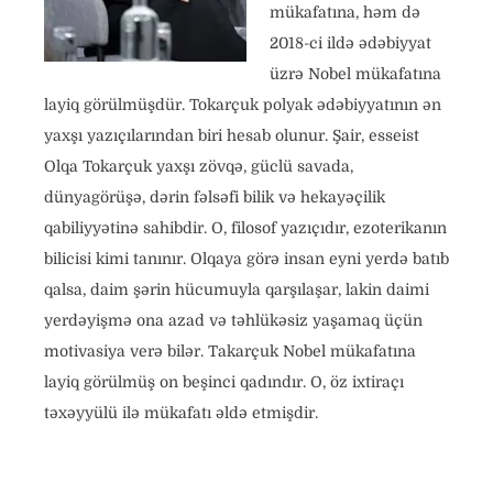
mükafatına, həm də
2018-ci ildə ədəbiyyat
üzrə Nobel mükafatına
layiq görülmüşdür. Tokarçuk polyak ədəbiyyatının ən
yaxşı yazıçılarından biri hesab olunur. Şair, esseist
Olqa Tokarçuk yaxşı zövqə, güclü savada,
dünyagörüşə, dərin fəlsəfi bilik və hekayəçilik
qabiliyyətinə sahibdir. O, filosof yazıçıdır, ezoterikanın
bilicisi kimi tanınır. Olqaya görə insan eyni yerdə batıb
qalsa, daim şərin hücumuyla qarşılaşar, lakin daimi
yerdəyişmə ona azad və təhlükəsiz yaşamaq üçün
motivasiya verə bilər. Takarçuk Nobel mükafatına
layiq görülmüş on beşinci qadındır. O, öz ixtiraçı
təxəyyülü ilə mükafatı əldə etmişdir.