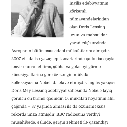
İngilis ədəbiyyatının
görkəmli
nümayəndələrindən
olan Doris Lessinq
uzun və məhsuldar
yaradıcılığı ərzində
Avropanın bütün əsas ədəbi mükafatlarını almışdır.
2007-ci ildə isə yazıçı epik əsərlərində qadın baxışıyla
təsvir olunan ehtiras, şübhə və gələcəyi görmə
xüsusiyyətlərinə görə öz zəngin mükafat
kolleksiyasına Nobeli də əlavə etmişdir. İngilis yazıçısı
Doris Mey Lessinq ədəbiyyat sahəsində Nobelə layiq
görülən on birinci qadındır. O, mükafatı həyatının ahıl
çağında – 87 yaşında alması ilə də özünəməxsus
rekorda imza atmışdır. BBC radiosuna verdiyi
müsahibədə, əslində, gərgin zəhməti ilə qazandığı