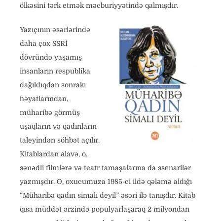
ölkəsini tərk etmək məcburiyyətində qalmışdır.
Yazıçının əsərlərində
daha çox SSRİ
dövründə yaşamış
insanların respublika
dağıldıqdan sonrakı
həyatlarından,
müharibə görmüş
uşaqların və qadınların
taleyindən söhbət açılır.
Kitablardan əlavə, o,
sənədli filmlərə və teatr tamaşalarına da ssenarilər
yazmışdır. O, oxucumuza 1985-ci ildə qələmə aldığı
“Müharibə qadın simalı deyil” əsəri ilə tanışdır. Kitab
qısa müddət ərzində populyarlaşaraq 2 milyondan