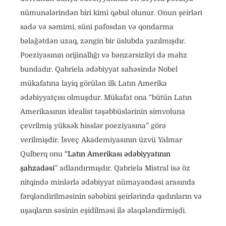
nümunələrindən biri kimi qəbul olunur. Onun şeirləri
sadə və səmimi, süni pafosdan və qondarma
bəlağətdən uzaq, zəngin bir üslubda yazılmışdır.
Poeziyasının orijinallığı və bənzərsizliyi də məhz
bundadır. Qabriela ədəbiyyat sahəsində Nobel
mükafatına layiq görülən ilk Latın Amerika
ədəbiyyatçısı olmuşdur. Mükafat ona “bütün Latın
Amerikasının idealist təşəbbüslərinin simvoluna
çevrilmiş yüksək hisslər poeziyasına” görə
verilmişdir. İsveç Akademiyasının üzvü Yalmar
Qulberq onu
“Latın Amerikası ədəbiyyatının
şahzadəsi
” adlandırmışdır. Qabriela Mistral isə öz
nitqində minlərlə ədəbiyyat nümayəndəsi arasında
fərqləndirilməsinin səbəbini şeirlərində qadınların və
uşaqların səsinin eşidilməsi ilə əlaqələndirmişdi.