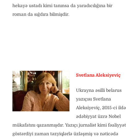
hekayə ustadı kimi tanınsa da yaradıcılığına bir
roman da sığdıra bilmişdir.
Svetlana Aleksiyeviç
Ukrayna əsilli belarus
yazıçısı Svetlana
Aleksiyeviç, 2015-ci ildə
ədəbiyyat üzrə Nobel
mükafatını qazanmışdır. Yazıçı jurnalist kimi fəaliyyət
göstərdiyi zaman təzyiqlərlə üzləşmiş və nəticədə