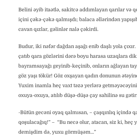
Belini əyib itaətlə, sakitcə addımlayan qarılar və
içini çəkə-çəkə qalmışdı; balaca əllərindən yapışı
cavan qızlar, gəlinlər nalə çəkirdi.
Budur, iki nəfər dağdan aşağı enib daşlı yola çıxır
çatıb qara gözlərini dərə boyu harasa uzaqlara dikir
bayramsayağı geyinib-keçinib, onların ağlayan tay
göz yaşı tökür! Göz oxşayan qadın donunun ətəyin
Yuxim inamla heç vaxt təzə yerlərə getməyəcəyini
oxuya-oxuya, atılıb düşə-düşə çay sahilinə su gət
-Bütün gecəni oyaq qalmısan, – çaşqınlıq içində 
qoşulacağıq!” – “Bu necə olur, atacan, siz ki, h
demişdim də, yuxu görmüşəm…”