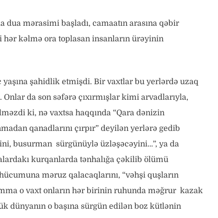
da dua mərasimi başladı, camaatın arasına qəbir
yi hər kəlmə ora toplasan insanların ürəyinin
 yaşına şahidlik etmişdi. Bir vaxtlar bu yerlərdə uzaq
 Onlar da son səfərə çıxırmışlar kimi arvadlarıyla,
gəlməzdi ki, nə vaxtsa haqqında “Qara dənizin
nmadan qanadlarını çırpır” deyilən yerlərə gedib
yini, busurman sürgünüylə üzləşəcəyini…”, ya da
lardakı kurqanlarda tənhalığa çəkilib ölümü
in hücumuna məruz qalacaqlarını, “vəhşi quşların
. Amma o vaxt onların hər birinin ruhunda məğrur kazak
lük dünyanın o başına sürgün edilən boz kütlənin