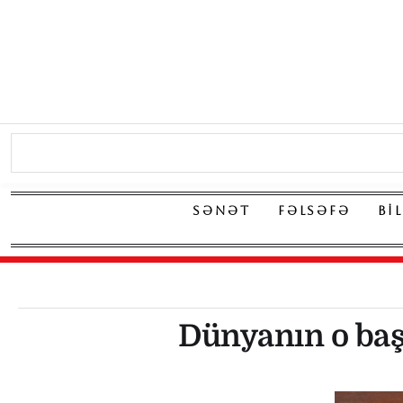
SƏNƏT
FƏLSƏFƏ
BI
Dünyanın o ba