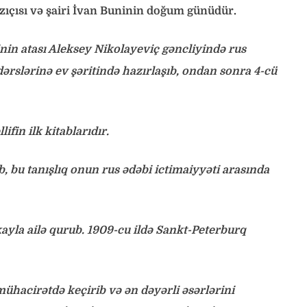
azıçısı və şairi İvan Buninin doğum günüdür.
inin atası Aleksey Nikolayeviç gəncliyində rus
dərslərinə ev şəritində hazırlaşıb, ondan sonra 4-cü
ifin ilk kitablarıdır.
b, bu tanışlıq onun rus ədəbi ictimaiyyəti arasında
ayla ailə qurub. 1909-cu ildə Sankt-Peterburq
hacirətdə keçirib və ən dəyərli əsərlərini