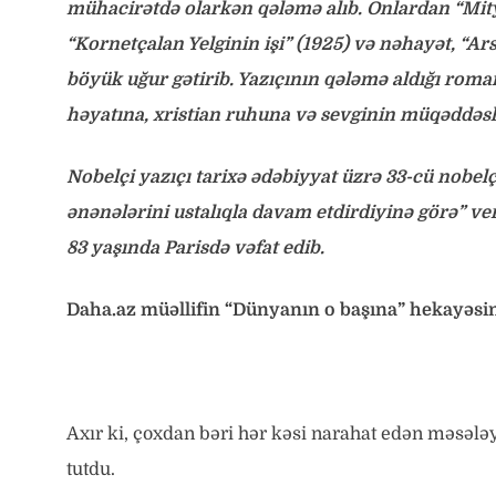
mühacirətdə olarkən qələmə alıb. Onlardan “Mity
“Kornetçalan Yelginin işi” (1925) və nəhayət, “A
böyük uğur gətirib. Yazıçının qələmə aldığı roma
həyatına, xristian ruhuna və sevginin müqəddəsl
Nobelçi yazıçı tarixə ədəbiyyat üzrə 33-cü nobel
ənənələrini ustalıqla davam etdirdiyinə görə” ver
83 yaşında Parisdə vəfat edib.
Daha.az müəllifin “Dünyanın o başına” hekayəsin
Axır ki, çoxdan bəri hər kəsi narahat edən məsələ
tutdu.