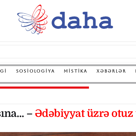
LGI
SOSIOLOGIYA
MISTIKA
XƏBƏRLƏR
şına… –
Ədəbiyyat üzrə otuz