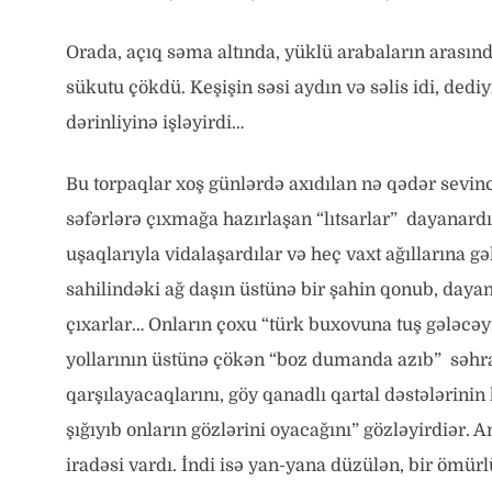
Orada, açıq səma altında, yüklü arabaların arasın
sükutu çökdü. Keşişin səsi aydın və səlis idi, dedi
dərinliyinə işləyirdi…
Bu torpaqlar xoş günlərdə axıdılan nə qədər sevinc
səfərlərə çıxmağa hazırlaşan “lıtsarlar” dayanardı.
uşaqlarıyla vidalaşardılar və heç vaxt ağıllarına 
sahilindəki ağ daşın üstünə bir şahin qonub, daya
çıxarlar… Onların çoxu “türk buxovuna tuş gələcə
yollarının üstünə çökən “boz dumanda azıb” səhra
qarşılayacaqlarını, göy qanadlı qartal dəstələrin
şığıyıb onların gözlərini oyacağını” gözləyirdiər
iradəsi vardı. İndi isə yan-yana düzülən, bir ömür