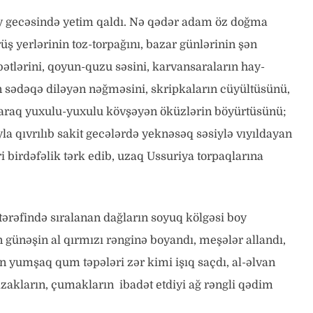
 gecəsində yetim qaldı. Nə qədər adam öz doğma
rüş yerlərinin toz-torpağını, bazar günlərinin şən
bətlərini, qoyun-quzu səsini, karvansaraların hay-
rin sədəqə diləyən nəğməsini, skripkaların cüyültüsünü,
ıyaraq yuxulu-yuxulu kövşəyən öküzlərin böyürtüsünü;
ıyla qıvrılıb sakit gecələrdə yeknəsəq səsiylə vıyıldayan
ri birdəfəlik tərk edib, uzaq Ussuriya torpaqlarına
 tərəfində sıralanan dağların soyuq kölgəsi boy
 günəşin al qırmızı rənginə boyandı, meşələr allandı,
an yumşaq qum təpələri zər kimi işıq saçdı, al-əlvan
azakların, çumakların ibadət etdiyi ağ rəngli qədim