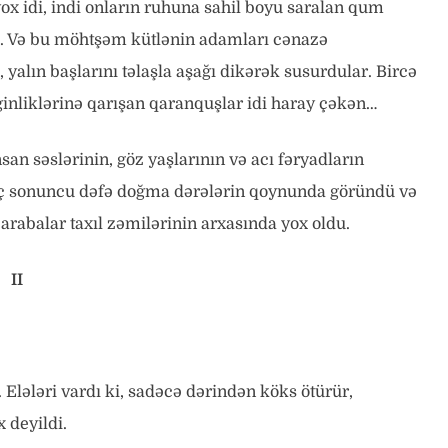
x idi, indi onların ruhuna sahil boyu saralan qum
ü. Və bu möhtşəm kütlənin adamları cənazə
yalın başlarını təlaşla aşağı dikərək susurdular. Bircə
inliklərinə qarışan qaranquşlar idi haray çəkən…
 insan səslərinin, göz yaşlarının və acı fəryadların
köç sonuncu dəfə doğma dərələrin qoynunda göründü və
 arabalar taxıl zəmilərinin arxasında yox oldu.
II
Elələri vardı ki, sadəcə dərindən köks ötürür,
 deyildi.