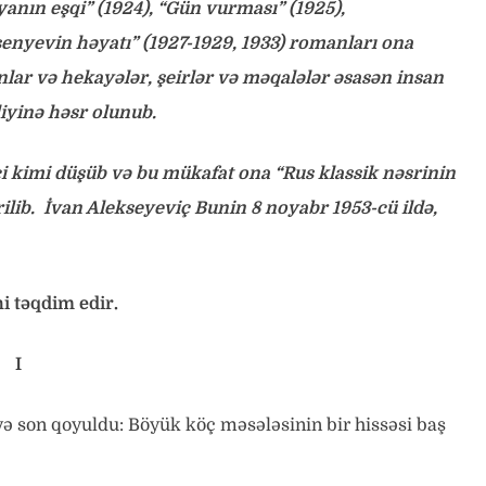
anın eşqi” (1924), “Gün vurması” (1925),
rsenyevin həyatı” (1927-1929, 1933) romanları ona
nlar və hekayələr, şeirlər və məqalələr əsasən insan
iyinə həsr olunub.
çi kimi düşüb və bu mükafat ona “Rus klassik nəsrinin
ilib. İvan Alekseyeviç Bunin 8 noyabr 1953-cü ildə,
i təqdim edir.
I
yə son qoyuldu: Böyük köç məsələsinin bir hissəsi baş