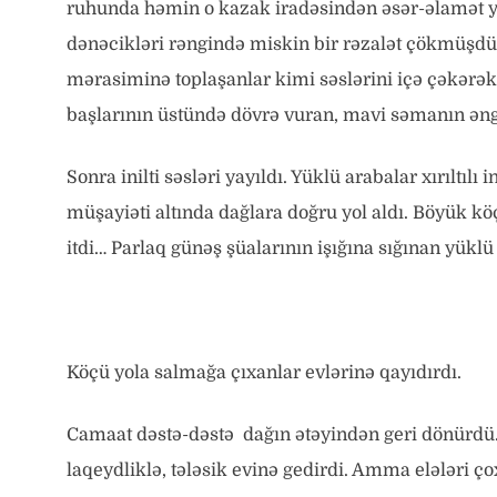
ruhunda həmin o kazak iradəsindən əsər-əlamət yo
dənəcikləri rəngində miskin bir rəzalət çökmüşd
mərasiminə toplaşanlar kimi səslərini içə çəkərək, 
başlarının üstündə dövrə vuran, mavi səmanın əng
Sonra inilti səsləri yayıldı. Yüklü arabalar xırıltılı
müşayiəti altında dağlara doğru yol aldı. Böyük 
itdi… Parlaq günəş şüalarının işığına sığınan yüklü
Köçü yola salmağa çıxanlar evlərinə qayıdırdı.
Camaat dəstə-dəstə dağın ətəyindən geri dönürdü. 
laqeydliklə, tələsik evinə gedirdi. Amma elələri çox