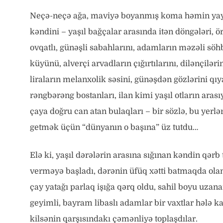
Neçə-neçə ağa, maviyə boyanmış koma həmin yay
kəndini – yaşıl bağçalar arasında itən döngələri, ö
ovqatlı, günəşli sabahlarını, adamların məzəli söh
küyünü, alverçi arvadların çığırtılarını, dilənçilə
liraların melanxolik səsini, günəşdən gözlərini q
rəngbərəng bostanları, ilan kimi yaşıl otların aras
çaya doğru can atan bulaqları – bir sözlə, bu yerlə
getmək üçün “dünyanın o başına” üz tutdu…
Elə ki, yaşıl dərələrin arasına sığınan kəndin qərb
verməyə başladı, dərənin üfüq xətti batmaqda olan
çay yatağı parlaq işığa qərq oldu, sahil boyu uzan
geyimli, bayram libaslı adamlar bir vaxtlar hələ k
kilsənin qarşısındakı çəmənliyə toplaşdılar.