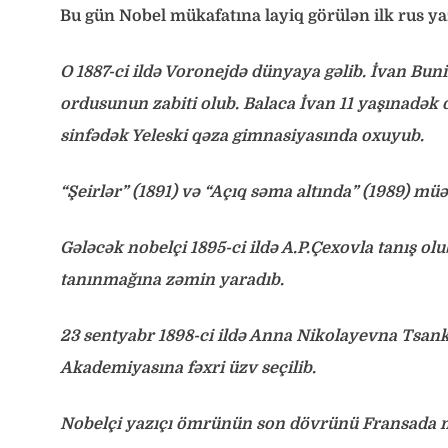
Bu gün Nobel mükafatına layiq görülən ilk rus y
O 1887-ci ildə Voronejdə dünyaya gəlib. İvan Bun
ordusunun zabiti olub. Balaca İvan 11 yaşınadək 
sinfədək Yeleski qəza gimnasiyasında oxuyub.
“Şeirlər” (1891) və “Açıq səma altında” (1989) müəll
Gələcək nobelçi 1895-ci ildə A.P.Çexovla tanış olu
tanınmağına zəmin yaradıb.
23 sentyabr 1898-ci ildə Anna Nikolayevna Tsank
Akademiyasına fəxri üzv seçilib.
Nobelçi yazıçı ömrünün son dövrünü Fransada mü