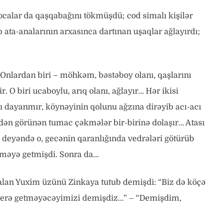
 qocalar da qaşqabağını tökmüşdü; cod simalı kişilər
b ata-analarının arxasınca dartınan uşaqlar ağlayırdı;
. Onlardan biri – möhkəm, bəstəboy olanı, qaşlarını
. O biri ucaboylu, arıq olanı, ağlayır… Hər ikisi
ı dayanmır, köynəyinin qolunu ağzına dirəyib acı-acı
dən görünən tumac çəkmələr bir-birinə dolaşır… Atası
 deyəndə o, gecənin qaranlığında vedrələri götürüb
irməyə getmişdi. Sonra da…
qalan Yuxim üzünü Zinkaya tutub demişdi: “Biz də köçə
eç yerə getməyəcəyimizi demişdiz…” – “Demişdim,