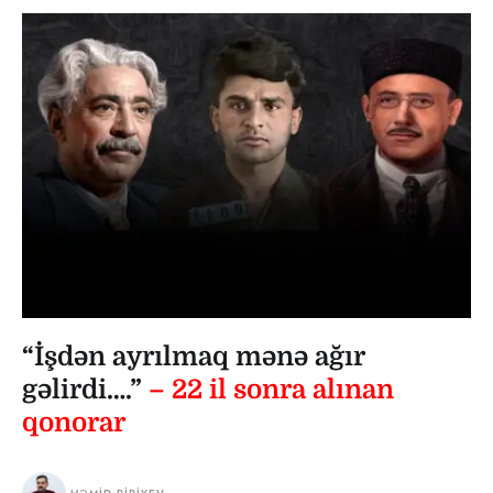
“İşdən ayrılmaq mənə ağır
gəlirdi….”
– 22 il sonra alınan
qonorar