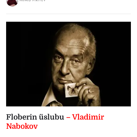
HƏMID PIRIYEV
Floberin üslubu
– Vladimir
Nabokov