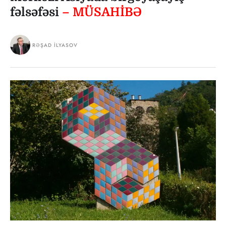
fəlsəfəsi
– MÜSAHİBƏ
RƏŞAD İLYASOV