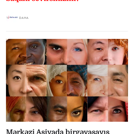
DAHA
Mərkəzi Asiyada birgəyaşayış