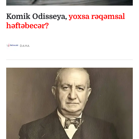
Komik Odisseya,
yoxsa rəqəmsal
həftəbecər?
DAHA