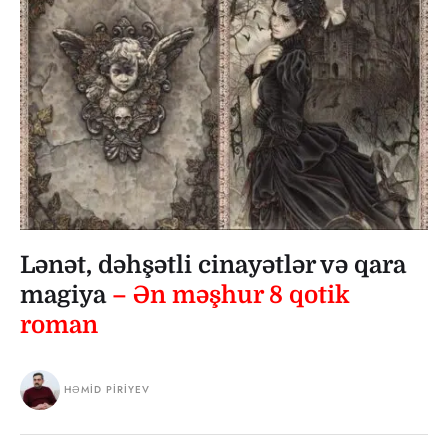
Lənət, dəhşətli cinayətlər və qara
magiya
– Ən məşhur 8 qotik
roman
HƏMID PIRIYEV