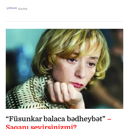
DAHA
“Füsunkar balaca bədheybət”
–
Saqanı sevirsinizmi?