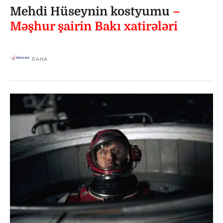
Mehdi Hüseynin kostyumu
–
Məşhur şairin Bakı xatirələri
DAHA