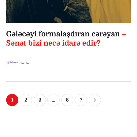
Gələcəyi formalaşdıran cərəyan
–
Sənət bizi necə idarə edir?
DAHA
1
2
3
…
6
7