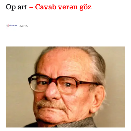
Op art
– Cavab verən göz
DAHA