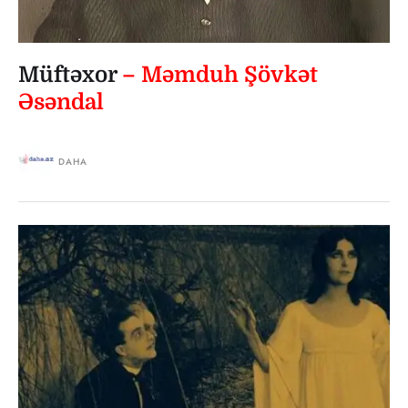
Müftəxor
– Məmduh Şövkət
Əsəndal
DAHA