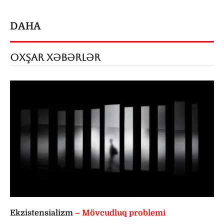
DAHA
OXŞAR XƏBƏRLƏR
Ekzistensializm
– Mövcudluq problemi