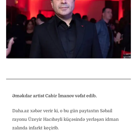
Əməkdar artist Cabir İmanov vəfat edib.
Daha.az xəbər verir ki, o bu gün paytaxtın Səbail
rayonu Üzeyir Hacıbəyli küçəsində yerləşən idman
zalında infarkt keçirib.