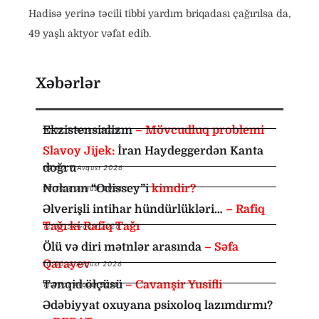
Hadisə yerinə təcili tibbi yardım briqadası çağırılsa da,
49 yaşlı aktyor vəfat edib.
Xəbərlər
Ekzistensializm
– Mövcudluq problemi
10:35
,
7 Avqust 2026
Slavoy Jijek:
İran Haydeggerdən Kanta
doğru
09:00
,
7 Avqust 2026
Nolanın “Odissey”i
kimdir?
08:30
,
6 Avqust 2026
Əlverişli intihar hündürlükləri…
– Rafiq
Tağı ki Rafiq Tağı
12:35
,
5 Avqust 2026
Ölü və diri mətnlər arasında
– Səfa
Qarayev
10:00
,
4 Avqust 2026
Tənqid ölçüsü
– Cavanşir Yusifli
11:00
,
1 Avqust 2026
Ədəbiyyat oxuyana psixoloq lazımdırmı?