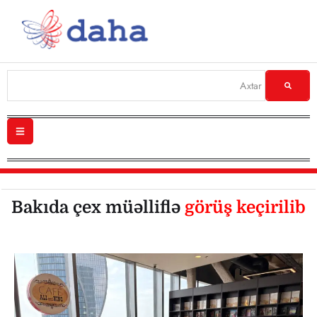
Bakıda çex müəlliflə
görüş keçirilib