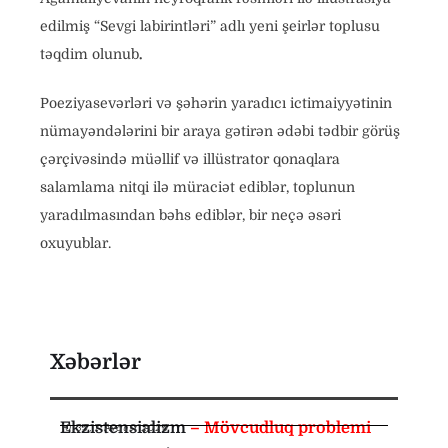
edilmiş “Sevgi labirintləri” adlı yeni şeirlər toplusu
təqdim olunub
.
Poeziyasevərləri və şəhərin yaradıcı ictimaiyyətinin
nümayəndələrini bir araya gətirən ədəbi tədbir görüş
çərçivəsində müəllif və illüstrator qonaqlara
salamlama nitqi ilə müraciət ediblər, toplunun
yaradılmasından bəhs ediblər, bir neçə əsəri
oxuyublar.
Xəbərlər
Ekzistensializm
– Mövcudluq problemi
10:35
,
7 Avqust 2026