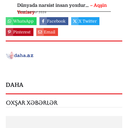
Dünyada narsist insan yoxdur…
– Aqşin
Yenisey
10:00
,
26 İyul 2026
WhatsApp
Facebook
X Twitter
Pinterest
Email
DAHA
OXŞAR XƏBƏRLƏR