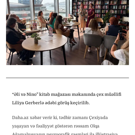
“Əli və Nino” kitab mağazası məkanında çex müəllifi
Liliya Gerberlə ədəbi görüş keçirilib.
Daha.az xəbər verir ki, tədbir zamanı Çexiyada
yaşayan və fəaliyyət göstərən rəssam Olqa
Ağamalıyevanın neyroqrafik rəsmləri ilə illüstrasiya