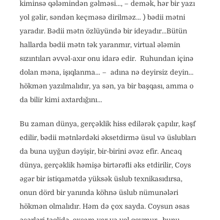
kiminsə qələmindən gəlməsi…, – demək, hər bir yazı
yol gəlir, səndən keçməsə dirilməz… ) bədii mətni
yaradır. Bədii mətn özlüyündə bir ideyadır…Bütün
hallarda bədii mətn tək yaranmır, virtual ələmin
sızıntıları əvvəl-axır onu idarə edir. Ruhundan içinə
dolan məna, işıqlanma… – adına nə deyirsiz deyin…
hökmən yazılmalıdır, ya sən, ya bir başqası, amma o
da bilir kimi axtardığını…
Bu zaman dünya, gerçəklik hiss edilərək çapılır, kəşf
edilir, bədii mətnlərdəki əksetdirmə üsul və üslubları
da buna uyğun dəyişir, bir-birini əvəz efir. Ancaq
dünya, gerçəklik həmişə birtərəfli əks etdirilir, Coys
əgər bir istiqamətdə yüksək üslub texnikasıdırsa,
onun dörd bir yanında köhnə üslub nümunələri
hökmən olmalıdır. Həm də çox sayda. Coysun əsas