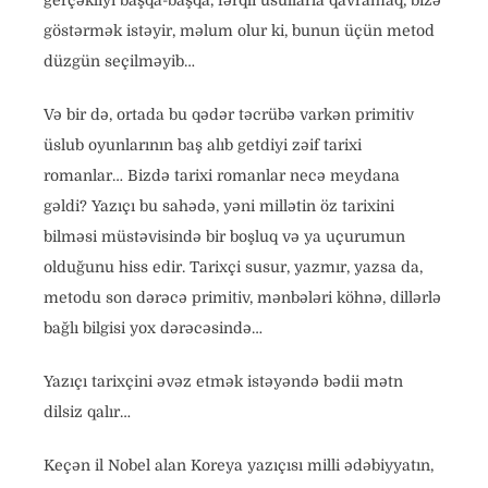
gerçəkliyi başqa-başqa, fərqli üsullarla qavramaq, bizə
göstərmək istəyir, məlum olur ki, bunun üçün metod
düzgün seçilməyib…
Və bir də, ortada bu qədər təcrübə varkən primitiv
üslub oyunlarının baş alıb getdiyi zəif tarixi
romanlar… Bizdə tarixi romanlar necə meydana
gəldi? Yazıçı bu sahədə, yəni millətin öz tarixini
bilməsi müstəvisində bir boşluq və ya uçurumun
olduğunu hiss edir. Tarixçi susur, yazmır, yazsa da,
metodu son dərəcə primitiv, mənbələri köhnə, dillərlə
bağlı bilgisi yox dərəcəsində…
Yazıçı tarixçini əvəz etmək istəyəndə bədii mətn
dilsiz qalır…
Keçən il Nobel alan Koreya yazıçısı milli ədəbiyyatın,