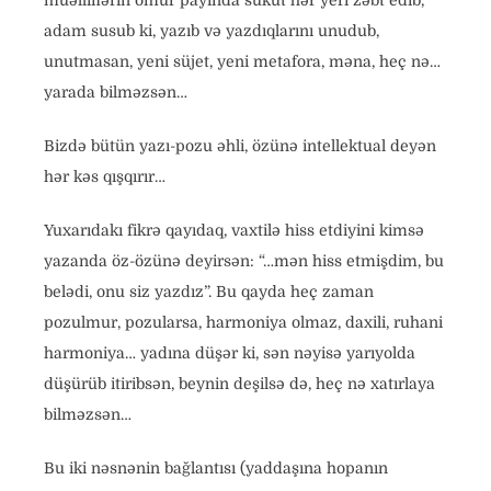
müəlliflərin ömür payında sükut hər yeri zəbt edib,
adam susub ki, yazıb və yazdıqlarını unudub,
unutmasan, yeni süjet, yeni metafora, məna, heç nə…
yarada bilməzsən…
Bizdə bütün yazı-pozu əhli, özünə intellektual deyən
hər kəs qışqırır…
Yuxarıdakı fikrə qayıdaq, vaxtilə hiss etdiyini kimsə
yazanda öz-özünə deyirsən: “…mən hiss etmişdim, bu
belədi, onu siz yazdız”. Bu qayda heç zaman
pozulmur, pozularsa, harmoniya olmaz, daxili, ruhani
harmoniya… yadına düşər ki, sən nəyisə yarıyolda
düşürüb itiribsən, beynin deşilsə də, heç nə xatırlaya
bilməzsən…
Bu iki nəsnənin bağlantısı (yaddaşına hopanın