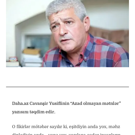
Daha.az Cavanşir Yusiflinin “Azad olmayan mətnlər”
yazısını təqdim edir.
O fikirlər mötəbər sayılır ki, eşitdiyin anda yox, məhz