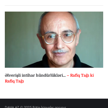
Əlverişli intihar hündürlükləri…
– Rafiq Tağı ki
Rafiq Tağı
DAHA.AZ
© 2025 Bütün hüquqlar qorunur.