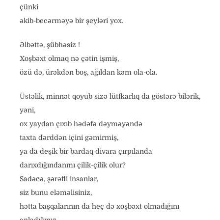
çünki
əkib-becərməyə bir şeyləri yox.
Əlbəttə, şübhəsiz !
Xoşbəxt olmaq nə çətin işmiş,
özü də, ürəkdən boş, ağıldan kəm ola-ola.
Üstəlik, minnət qoyub sizə lütfkarlıq da göstərə bilərik,
yəni,
ox yaydan çıxıb hədəfə dəyməyəndə
taxta dərddən içini gəmirmiş,
ya da deşik bir bardaq divara çırpılanda
darıxdığındanmı çilik-çilik olur?
Sadəcə, şərəfli insanlar,
siz bunu eləməlisiniz,
hətta başqalarının da heç də xoşbəxt olmadığını