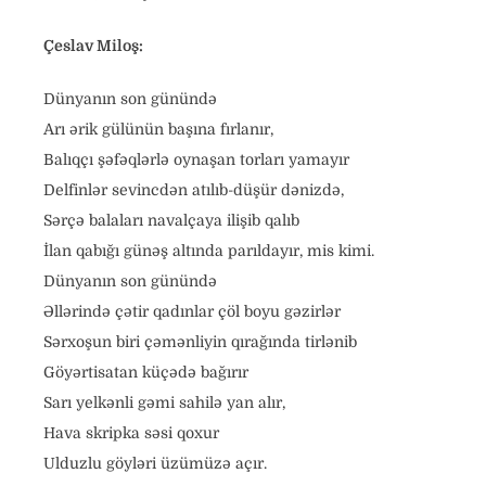
Çeslav Miloş:
Dünyanın son günündə
Arı ərik gülünün başına fırlanır,
Balıqçı şəfəqlərlə oynaşan torları yamayır
Delfinlər sevincdən atılıb-düşür dənizdə,
Sərçə balaları navalçaya ilişib qalıb
İlan qabığı günəş altında parıldayır, mis kimi.
Dünyanın son günündə
Əllərində çətir qadınlar çöl boyu gəzirlər
Sərxoşun biri çəmənliyin qırağında tirlənib
Göyərtisatan küçədə bağırır
Sarı yelkənli gəmi sahilə yan alır,
Hava skripka səsi qoxur
Ulduzlu göyləri üzümüzə açır.