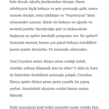
belə deyək, uğurlu janrlarından danışır. Hamı
ədəbiyyata kiçik hekayə və şeir yazmaqla gəlir, sonra
məsələ dəyişir, yəni ciddiləşir və “Vegeteryan” kimi
nümunələr yaranır. Bizdə də hekayə ən uğurlu və
sevimli janrdır. Yaradıcılığa şeir və hekayələrlə
başlayan nə qədər istedadlı yazıçımız var. Nə qədər!!!
Zamanla normal, bəzən çox gözəl hekayə müəllifləri
janrın içində darıxırlar. Və romanda uduzurlar…
Yəni Coysdan sonra dünya onun cızdığı üslub,
estetika yoluna düşmədi, bəs nə oldu? O oldu ki, hərə
öz hislərinin dərinliyini yazmağa çalışdı. Coysdan
Ekoya qədər dünya şırım-şırım çapıldı, bu çapıq
yerləri üzərindəki əlyazma xəttini kimsə oxuya
bilmədi.
Dahi yazıçıların kəşf etdiyi nəsnələr sənin vaxtilə hiss