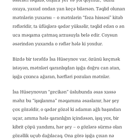
əsərləri təqlidə, oxşara yer və yol qoymur, bunu
oxuya, yaxud ondan yan keçə bilərsən. Təqlid olunan
mətnlərin yuxarısı – o mətnlərin “fəza hissəsi” kitab
rəfləridir, ta üfüqlərə qədər yüksəlir, təqlid edən o ən
uca məqama çatmaq arzusuyla belə edir. Coysun
əsərindən yuxarıda o rəflər hələ ki yoxdur.
Bizdə bir tərəfdə İsa Hüseynov var, özünü keçmək
istəyən, mətnləri qaranlıqdan işığa doğru can atan,
işığa çıxınca ağaran, hərfləri pozulan mətnlər.
İsa Hüseynovun “gecikən” üslubunda əsas xassə
məhz bu “işıqlanma” məqamına əsaslanır, hər şey
çox gözəldir, o qədər gözəl ki adamın ağlı başından
uçar, amma hələ qaranlığın içindəsən, işıq yox, bir
kibrit çöpü yandımı, hər şey – o gözlərə sürmə olan
gözəllik uçub dağılacaq. Ona görə işığa çıxan nə