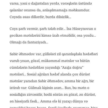
varsa, yəni o dağıntıdan yerdə, vərəqlərin üstündə
qalanlar oxunsa da, anlaşılmamağa məhkumdur.
Coysda əsas dillərdir, burda dilsizlik…
Coys şərh vermir, şərh tələb edir… İsa Hüseynovun o
gecikən mətnlərini kimsə izah etməlidir, osa yoxdu…
Olmağı da fantaziyadı…
Sabir Əhmədov var, güllələri zil qaranlıqdakı hədəfləri
vurub yıxan, gözəl, mükəmməl mətnlər və bütün
cümlələrin hədəfdən yayındığı “Azığa doğru”
mətnləri… Sosial ağrıları hədəf alanda çox dürüst
mətnlər yaradan Sabir Əhmədov, amma bir ağrı, bir
iztirab var: Gülmalı kişinin axırı… Bax, bu mətn o
sosiallığın zirvəsidir, bədii sözün ən gözəl, ən dürüst,
ən hissiyatlı fəsli… Amma elə ki yazıçı dünya və