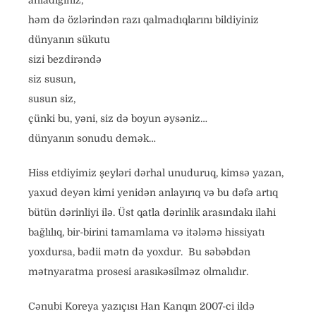
anladığınız,
həm də özlərindən razı qalmadıqlarını bildiyiniz
dünyanın sükutu
sizi bezdirəndə
siz susun,
susun siz,
çünki bu, yəni, siz də boyun əysəniz…
dünyanın sonudu demək…
Hiss etdiyimiz şeyləri dərhal unuduruq, kimsə yazan,
yaxud deyən kimi yenidən anlayırıq və bu dəfə artıq
bütün dərinliyi ilə. Üst qatla dərinlik arasındakı ilahi
bağlılıq, bir-birini tamamlama və itələmə hissiyatı
yoxdursa, bədii mətn də yoxdur. Bu səbəbdən
mətnyaratma prosesi arasıkəsilməz olmalıdır.
Cənubi Koreya yazıçısı Han Kanqın 2007-ci ildə