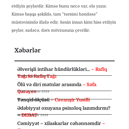
etdiyin şeylərdir. Kimsə bunu necə var, elə yazır.
Kimsə başqa şəkildə, tam “tərsimi həndəsə”
müstəvisində ifadə edir. Sənin insan kimi hiss etdiyin
şeylər, sadəcə, dərs mövzusuna çevrilir.
Xəbərlər
Əlverişli intihar hündürlükləri…
– Rafiq
Tağı ki Rafiq Tağı
12:35
,
5 Avqust 2026
Ölü və diri mətnlər arasında
– Səfa
Qarayev
10:00
,
4 Avqust 2026
Tənqid ölçüsü
– Cavanşir Yusifli
11:00
,
1 Avqust 2026
Ədəbiyyat oxuyana psixoloq lazımdırmı?
–
DEBAT
10:10
,
1 Avqust 2026
Cəmiyyət – xilaskarlar cəhənnəmdir
–