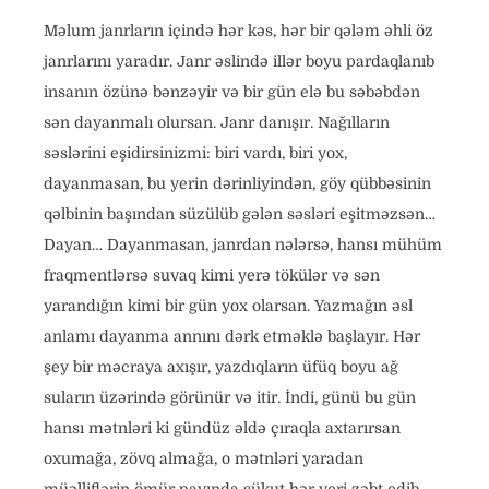
Məlum janrların içində hər kəs, hər bir qələm əhli öz
janrlarını yaradır. Janr əslində illər boyu pardaqlanıb
insanın özünə bənzəyir və bir gün elə bu səbəbdən
sən dayanmalı olursan. Janr danışır. Nağılların
səslərini eşidirsinizmi: biri vardı, biri yox,
dayanmasan, bu yerin dərinliyindən, göy qübbəsinin
qəlbinin başından süzülüb gələn səsləri eşitməzsən…
Dayan… Dayanmasan, janrdan nələrsə, hansı mühüm
fraqmentlərsə suvaq kimi yerə tökülər və sən
yarandığın kimi bir gün yox olarsan. Yazmağın əsl
anlamı dayanma annını dərk etməklə başlayır. Hər
şey bir məcraya axışır, yazdıqların üfüq boyu ağ
suların üzərində görünür və itir. İndi, günü bu gün
hansı mətnləri ki gündüz əldə çıraqla axtarırsan
oxumağa, zövq almağa, o mətnləri yaradan