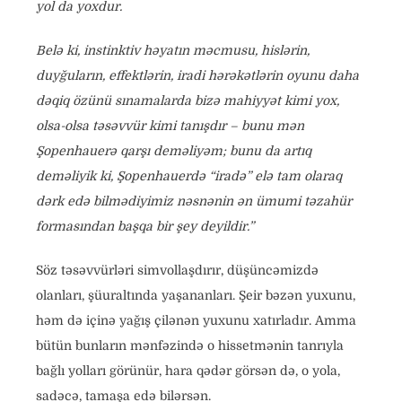
yol da yoxdur.
Belə ki, instinktiv həyatın məcmusu, hislərin,
duyğuların, effektlərin, iradi hərəkətlərin oyunu daha
dəqiq özünü sınamalarda bizə mahiyyət kimi yox,
olsa-olsa təsəvvür kimi tanışdır – bunu mən
Şopenhauerə qarşı deməliyəm; bunu da artıq
deməliyik ki, Şopenhauerdə “iradə” elə tam olaraq
dərk edə bilmədiyimiz nəsnənin ən ümumi təzahür
formasından başqa bir şey deyildir.”
Söz təsəvvürləri simvollaşdırır, düşüncəmizdə
olanları, şüuraltında yaşananları. Şeir bəzən yuxunu,
həm də içinə yağış çilənən yuxunu xatırladır. Amma
bütün bunların mənfəzində o hissetmənin tanrıyla
bağlı yolları görünür, hara qədər görsən də, o yola,
sadəcə, tamaşa edə bilərsən.