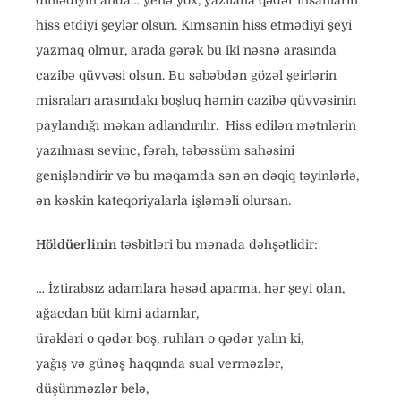
dinlədiyin anda… yenə yox, yazılana qədər insanların
hiss etdiyi şeylər olsun. Kimsənin hiss etmədiyi şeyi
yazmaq olmur, arada gərək bu iki nəsnə arasında
cazibə qüvvəsi olsun. Bu səbəbdən gözəl şeirlərin
misraları arasındakı boşluq həmin cazibə qüvvəsinin
paylandığı məkan adlandırılır. Hiss edilən mətnlərin
yazılması sevinc, fərəh, təbəssüm sahəsini
genişləndirir və bu məqamda sən ən dəqiq təyinlərlə,
ən kəskin kateqoriyalarla işləməli olursan.
Höldüerlinin
təsbitləri bu mənada dəhşətlidir:
… İztirabsız adamlara həsəd aparma, hər şeyi olan,
ağacdan büt kimi adamlar,
ürəkləri o qədər boş, ruhları o qədər yalın ki,
yağış və günəş haqqında sual verməzlər,
düşünməzlər belə,