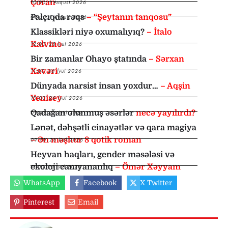
Çoran
10:00
,
1 Avqust 2026
Palçıqda rəqs
– “Şeytanın tanqosu”
09:30
,
1 Avqust 2026
Klassikləri niyə oxumalıyıq?
– İtalo
Kalvino
12:00
,
28 İyul 2026
Bir zamanlar Ohayo ştatında
– Sərxan
Xavəri
11:00
,
26 İyul 2026
Dünyada narsist insan yoxdur…
– Aqşin
Yenisey
10:00
,
26 İyul 2026
Qadağan olunmuş əsərlər
necə yayılırdı?
09:45
,
26 İyul 2026
Lənət, dəhşətli cinayətlər və qara magiya
– Ən məşhur 8 qotik roman
09:30
,
26 İyul 2026
Heyvan haqları, gender məsələsi və
ekoloji canıyananlıq
– Ömər Xəyyam
11:00
,
23 İyul 2026
WhatsApp
Facebook
X Twitter
Pinterest
Email