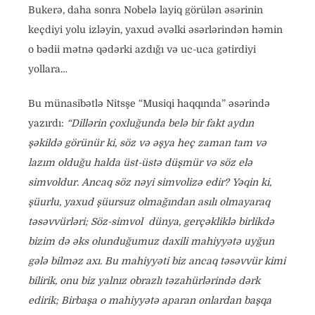
Bukerə, daha sonra Nobelə layiq görülən əsərinin
keçdiyi yolu izləyin, yaxud əvəlki əsərlərindən həmin
o bədii mətnə qədərki azdığı və uc-uca gətirdiyi
yollara…
Bu münasibətlə Nitsşe “Musiqi haqqında” əsərində
yazırdı:
“Dillərin çoxluğunda belə bir fakt aydın
şəkildə görünür ki, söz və əşya heç zaman tam və
lazım olduğu halda üst-üstə düşmür və söz elə
simvoldur. Ancaq söz nəyi simvolizə edir? Yəqin ki,
şüurlu, yaxud şüursuz olmağından asılı olmayaraq
təsəvvürləri; Söz-simvol dünya, gerçəkliklə birlikdə
bizim də əks olunduğumuz daxili mahiyyətə uyğun
gələ bilməz axı. Bu mahiyyəti biz ancaq təsəvvür kimi
bilirik, onu biz yalnız obrazlı təzahürlərində dərk
edirik; Birbaşa o mahiyyətə aparan onlardan başqa